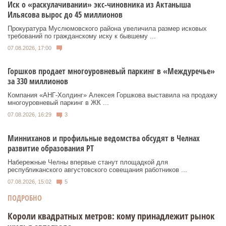
Иск о «раскулачивании» экс-чиновника из Актаныша
Ильясова вырос до 45 миллионов
Прокуратура Муслюмовского района увеличила размер исковых
требований по гражданскому иску к бывшему ...
07.08.2026, 17:00
Горшков продает многоуровневый паркинг в «Междуречье»
за 330 миллионов
Компания «АНГ-Холдинг» Алексея Горшкова выставила на продажу
многоуровневый паркинг в ЖК ...
07.08.2026, 16:29
3
Минниханов и профильные ведомства обсудят в Челнах
развитие образования РТ
Набережные Челны впервые станут площадкой для
республиканского августовского совещания работников ...
07.08.2026, 15:02
5
ПОДРОБНО
Короли квадратных метров: кому принадлежит рынок