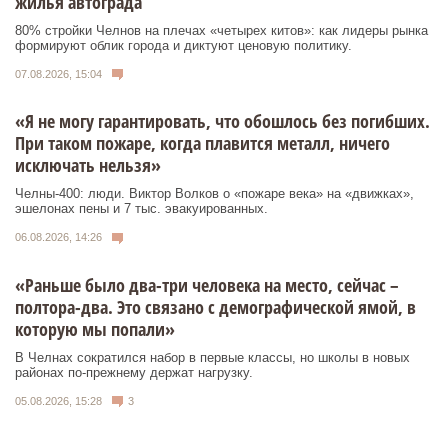
жилья автограда
80% стройки Челнов на плечах «четырех китов»: как лидеры рынка
формируют облик города и диктуют ценовую политику.
07.08.2026, 15:04
«Я не могу гарантировать, что обошлось без погибших.
При таком пожаре, когда плавится металл, ничего
исключать нельзя»
Челны-400: люди. Виктор Волков о «пожаре века» на «движках»,
эшелонах пены и 7 тыс. эвакуированных.
06.08.2026, 14:26
«Раньше было два-три человека на место, сейчас –
полтора-два. Это связано с демографической ямой, в
которую мы попали»
В Челнах сократился набор в первые классы, но школы в новых
районах по-прежнему держат нагрузку.
05.08.2026, 15:28
3