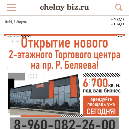
$ 82,17
10:36
, 8 Августа
€ 94,84
РЕКЛАМА