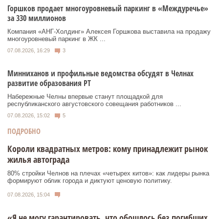
Горшков продает многоуровневый паркинг в «Междуречье»
за 330 миллионов
Компания «АНГ-Холдинг» Алексея Горшкова выставила на продажу
многоуровневый паркинг в ЖК ...
07.08.2026, 16:29
3
Минниханов и профильные ведомства обсудят в Челнах
развитие образования РТ
Набережные Челны впервые станут площадкой для
республиканского августовского совещания работников ...
07.08.2026, 15:02
5
ПОДРОБНО
Короли квадратных метров: кому принадлежит рынок
жилья автограда
80% стройки Челнов на плечах «четырех китов»: как лидеры рынка
формируют облик города и диктуют ценовую политику.
07.08.2026, 15:04
«Я не могу гарантировать, что обошлось без погибших.