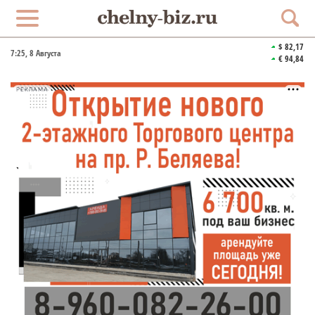
$ 82,17
7:25
, 8 Августа
€ 94,84
РЕКЛАМА