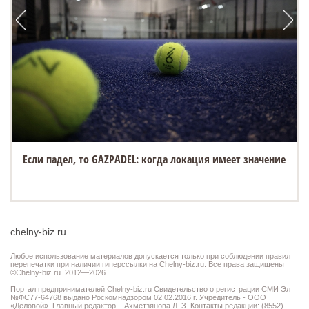
Если падел, то GAZPADEL: когда локация имеет значение
chelny-biz.ru
Любое использование материалов допускается только при соблюдении правил
перепечатки при наличии гиперссылки на Chelny-biz.ru. Все права защищены
©Chelny-biz.ru. 2012—2026.
Портал предпринимателей Chelny-biz.ru Свидетельство о регистрации СМИ Эл
№ФС77-64768 выдано Роскомнадзором 02.02.2016 г. Учредитель - ООО
«Деловой». Главный редактор – Ахметзянова Л. З. Контакты редакции: (8552)