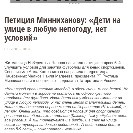
Петиция Минниханову: «Дети на
улице в любую непогоду, нет
условий»
01.12.2016, 10:37
Жительница Набережных Челнов написала петицию с просьбой
улучшить условия для занятия футболом для юных спортсменов.
Свое письмо Алла Кожевникова направила в адрес мэра
Набережных Челнов Наиля Магдеева, президента РТ Рустама
Минниханова и в спортивные ведомства Татарстана и России.
«Наш город сравнительно молодой, и здесь очень много детей. На
данный момент в городе не осталось ни одного крытого
стадиона для футбола. Наши дети вынуждены заниматься на
улице в любую непогоду. У нас очень много талантливых детей.
Наша команда заняла первое место на Первенстве РТ и зимой, и
летом. Очень жаль, что создаются условия для спортивного
развития детей только в столице (Казани). Там у «Рубина» есть
все условия. А мы тренируемся и в дождь, и в снег на улице,
ездим на турниры за деньги родителей . А ведь нашим детям
всего 8-9 лет»
, – пожаловалась челнинка.