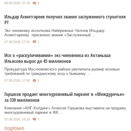
08.08.2026, 07:19
4
Ильдар Ахметгареев получил звание заслуженного строителя
РТ
Экс‑чиновнику исполкома Набережных Челнов Ильдару
Ахметгарееву присвоено звание «Заслуженный ...
07.08.2026, 17:51
1
Иск о «раскулачивании» экс-чиновника из Актаныша
Ильясова вырос до 45 миллионов
Прокуратура Муслюмовского района увеличила размер исковых
требований по гражданскому иску к бывшему ...
07.08.2026, 17:00
1
Горшков продает многоуровневый паркинг в «Междуречье»
за 330 миллионов
Компания «АНГ-Холдинг» Алексея Горшкова выставила на продажу
многоуровневый паркинг в ЖК ...
07.08.2026, 16:29
7
ПОДРОБНО