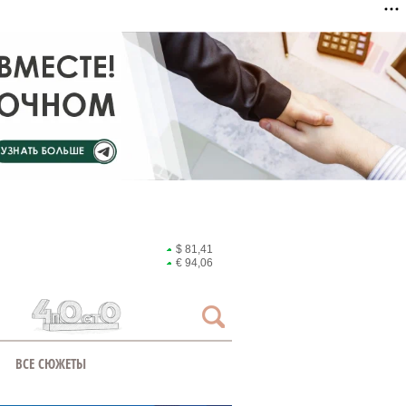
$ 81,41
€ 94,06
ВСЕ СЮЖЕТЫ