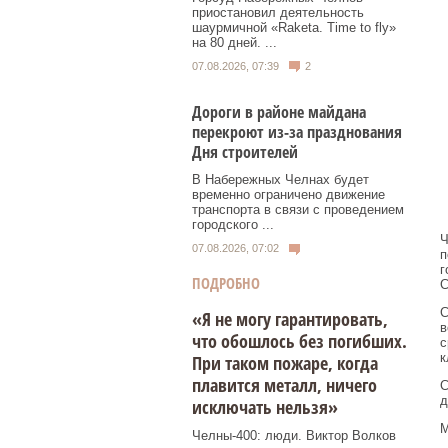
приостановил деятельность
шаурмичной «Raketa. Time to fly»
на 80 дней. ...
07.08.2026, 07:39
2
Дороги в районе майдана
перекроют из-за празднования
Дня строителей
В Набережных Челнах будет
временно ограничено движение
транспорта в связи с проведением
городского ...
Ч
07.08.2026, 07:02
п
г
ПОДРОБНО
С
С
«Я не могу гарантировать,
в
что обошлось без погибших.
с
к
При таком пожаре, когда
плавится металл, ничего
С
д
исключать нельзя»
М
Челны-400: люди. Виктор Волков