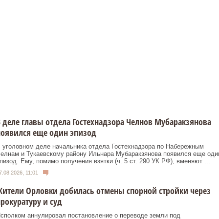
 деле главы отдела Гостехнадзора Челнов Мубаракзянова
появился еще один эпизод
 уголовном деле начальника отдела Гостехнадзора по Набережным
елнам и Тукаевскому району Ильнара Мубаракзянова появился еще оди
пизод. Ему, помимо получения взятки (ч. 5 ст. 290 УК РФ), вменяют ...
7.08.2026, 11:01
ители Орловки добилась отмены спорной стройки через
рокуратуру и суд
сполком аннулировал постановление о переводе земли под