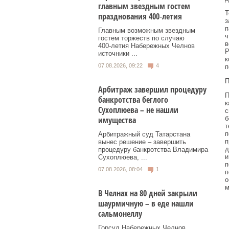
главным звездным гостем
Т
празднования 400‑летия
з
п
Главным возможным звездным
ч
гостем торжеств по случаю
в
400‑летия Набережных Челнов
Р
источники ...
к
07.08.2026, 09:22
4
п
П
Арбитраж завершил процедуру
П
банкротства беглого
к
Сухоплюева – не нашли
с
б
имущества
т
п
Арбитражный суд Татарстана
п
вынес решение – завершить
д
процедуру банкротства Владимира
и
Сухоплюева, ...
п
07.08.2026, 08:04
1
п
о
м
В Челнах на 80 дней закрыли
шаурмичную – в еде нашли
сальмонеллу
Горсуд Набережных Челнов