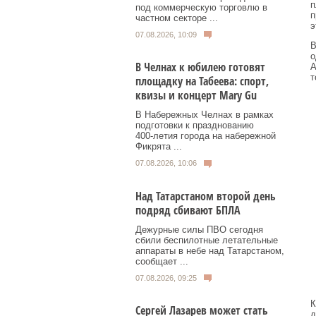
п
под коммерческую торговлю в
п
частном секторе ...
э
07.08.2026, 10:09
В
о
В Челнах к юбилею готовят
А
т
площадку на Табеева: спорт,
квизы и концерт Mary Gu
В Набережных Челнах в рамках
подготовки к празднованию
400‑летия города на набережной
Фикрята ...
07.08.2026, 10:06
Над Татарстаном второй день
подряд сбивают БПЛА
Дежурные силы ПВО сегодня
сбили беспилотные летательные
аппараты в небе над Татарстаном,
сообщает ...
07.08.2026, 09:25
К
Сергей Лазарев может стать
д