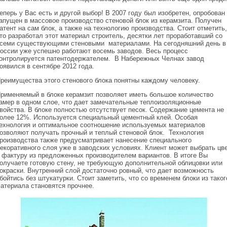
еперь у Вас есть и другой выбор! В 2007 году был изобретен, опробован
апущен в массовое производство стеновой блок из керамзита. Получен
атент на сам блок, а также на технологию производства. Стоит отметить,
то разработал этот материал строитель, десятки лет проработавший со
семи существующими стеновыми материалами. На сегодняшний день в
оссии уже успешно работают восемь заводов. Весь процесс
онтролируется патентодержателем. В Набережных Челнах завод
оявился в сентябре 2012 года.
реимущества этого стенового блока понятны каждому человеку.
рименяемый в блоке керамзит позволяет иметь большое количество
амер в одном слое, что дает замечательные теплоизоляционные
войства. В блоке полностью отсутствует песок. Содержание цемента не
олее 12%. Используется специальный цементный клей. Особая
ехнология и оптимальное соотношение используемых материалов
озволяют получать прочный и теплый стеновой блок. Технология
роизводства также предусматривает нанесение специального
екоративного слоя уже в заводских условиях. Клиент может выбрать цв
 фактуру из предложенных производителем вариантов. В итоге Вы
олучаете готовую стену, не требующую дополнительной облицовки или
окраски. Внутренний слой достаточно ровный, что дает возможность
бойтись без штукатурки. Стоит заметить, что со временем блоки из таког
атериала становятся прочнее.