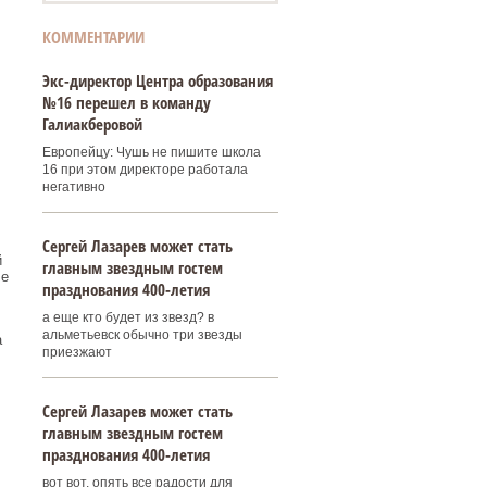
КОММЕНТАРИИ
Экс-директор Центра образования
№16 перешел в команду
Галиакберовой
Европейцу: Чушь не пишите школа
16 при этом директоре работала
негативно
Сергей Лазарев может стать
й
главным звездным гостем
ле
празднования 400‑летия
а еще кто будет из звезд? в
альметьевск обычно три звезды
а
приезжают
Сергей Лазарев может стать
главным звездным гостем
празднования 400‑летия
вот вот, опять все радости для