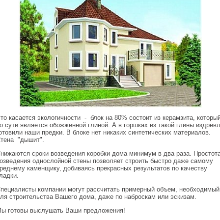
то касается экологичности - блок на 80% состоит из керамзита, которы
о сути является обожженной глиной. А в горшках из такой глины издрев
отовили наши предки. В блоке нет никаких синтетических материалов.
тена "дышит".
нижаются сроки возведения коробки дома минимум в два раза. Простот
озведения однослойной стены позволяет строить быстро даже самому
реднему каменщику, добиваясь прекрасных результатов по качеству
ладки.
пециалисты компании могут рассчитать примерный объем, необходимый
ля строительства Вашего дома, даже по наброскам или эскизам.
ы готовы выслушать Ваши предложения!