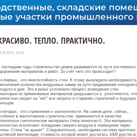
КРАСИВО. ТЕПЛО. ПРАКТИЧНО.
3.06.2013, 10:00
 последние годы строительство домов развивается по пути постоянного
дорожания материалов и работ. За счёт чего это происходит?
о-первых, -это многослойность стен. К этому вынуждала необходимость
величения количества воздушных камер на пути продвижения холодного
оздуха в дом. Это в разы! усложнило процесс возведения стен.
екоторые из применяемых материалов разрушаются и уплотняются, что
олностью сводит на "нет" все затраты и старания строителей и будущих
ильцов.
о-вторых, -это стремление к экологичности. На самом деле, сейчас,
собенно в малоэтажном строительстве, применяются в качестве
теплителя синтетические материалы (типа пенопласт). Эти материалы
олностью исключают попадание свежего воздуха в помещение через
тены. Стена "не дышит". Следовательно, необходима система приточно-
ытяжной вентиляции, стоимость которой может достигать 1000 руб./кв.м.