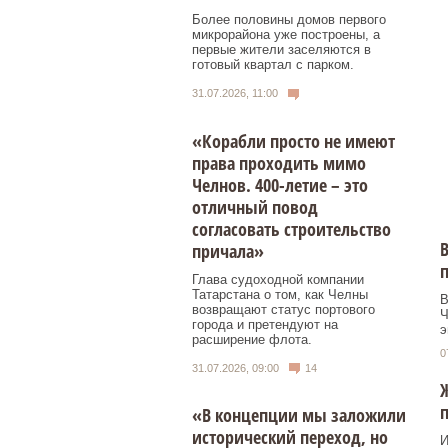
Более половины домов первого
микрорайона уже построены, а
первые жители заселяются в
готовый квартал с парком.
31.07.2026, 11:00
«Корабли просто не имеют
права проходить мимо
Челнов. 400-летие – это
отличный повод
согласовать строительство
В
причала»
Глава судоходной компании
Татарстана о том, как Челны
В
возвращают статус портового
Ч
города и претендуют на
э
расширение флота.
0
31.07.2026, 09:00
14
Ж
п
«В концепции мы заложили
исторический переход, но
И