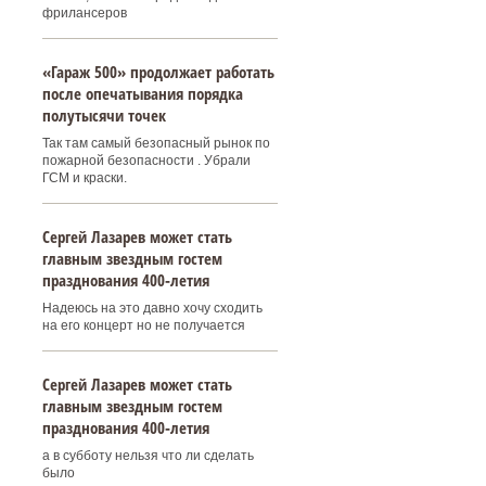
фрилансеров
«Гараж 500» продолжает работать
после опечатывания порядка
полутысячи точек
Так там самый безопасный рынок по
пожарной безопасности . Убрали
ГСМ и краски.
Сергей Лазарев может стать
главным звездным гостем
празднования 400‑летия
Надеюсь на это давно хочу сходить
на его концерт но не получается
Сергей Лазарев может стать
главным звездным гостем
празднования 400‑летия
а в субботу нельзя что ли сделать
было