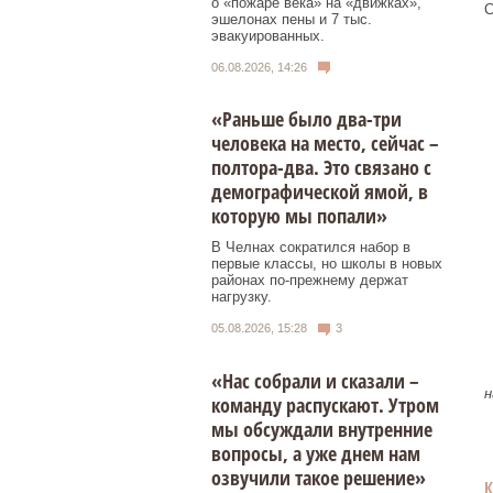
о «пожаре века» на «движках»,
С
эшелонах пены и 7 тыс.
эвакуированных.
06.08.2026, 14:26
«Раньше было два-три
человека на место, сейчас –
полтора-два. Это связано с
демографической ямой, в
которую мы попали»
В Челнах сократился набор в
первые классы, но школы в новых
районах по-прежнему держат
нагрузку.
05.08.2026, 15:28
3
«Нас собрали и сказали –
н
команду распускают. Утром
мы обсуждали внутренние
вопросы, а уже днем нам
озвучили такое решение»