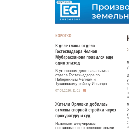
РЕКЛАМА
КОРОТКО
В деле главы отдела
0
Гостехнадзора Челнов
Мубаракзянова появился еще
один эпизод
В
у
В уголовном деле начальника
отдела Гостехнадзора по
В
Набережным Челнам и
у
Тукаевскому району Ильнара ...
в
Н
07.08.2026, 11:01
п
ж
Жители Орловки добилась
В
отмены спорной стройки через
о
у
прокуратуру и суд
п
с
Исполком аннулировал
в
постановление о переводе земли