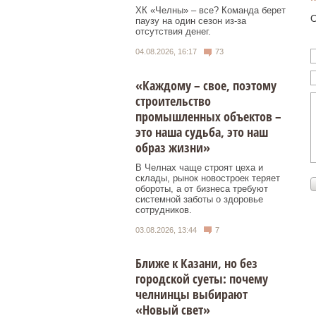
ХК «Челны» – все? Команда берет
О
паузу на один сезон из-за
отсутствия денег.
04.08.2026, 16:17
73
«Каждому – свое, поэтому
строительство
промышленных объектов –
это наша судьба, это наш
образ жизни»
В Челнах чаще строят цеха и
склады, рынок новостроек теряет
обороты, а от бизнеса требуют
системной заботы о здоровье
сотрудников.
03.08.2026, 13:44
7
Ближе к Казани, но без
городской суеты: почему
челнинцы выбирают
«Новый свет»