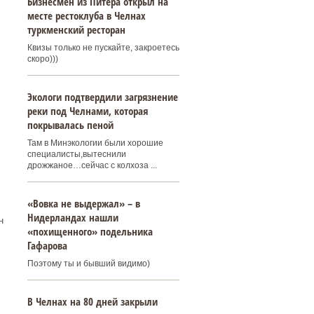
Бизнесмен из Питера открыл на
месте рестоклуба в Челнах
туркменский ресторан
Квизы только не пускайте, закроетесь
скоро)))
Экологи подтвердили загрязнение
реки под Челнами, которая
покрывалась пеной
Там в Минэкологии были хорошие
специалисты,вытеснили
дрожжаное…сейчас с колхоза ...
«Вовка не выдержал» – в
Нидерландах нашли
н
«похищенного» подельника
Гафарова
Поэтому ты и бывший видимо)
В Челнах на 80 дней закрыли