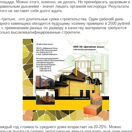
лощади. Можно этого, конечно, не делать. Но пренебрегать здоровым и
равильным дыханием - значит лишать организм кислорода. Результаты
того не заставят себя долго ждать.
-третьих, -это длительные сроки строительства. Один рабочий день
дного каменщика обходится будущему хозяину примерно в 2500 рублей.
 с применением разных по размеру и качеству материалов требуются
олько высококвалифицированные строители.
аждый год стоимость среднего дома возрастает на 20-25%. Можно
альше пытаться скопить недостающие деньги или взять ещё один креди