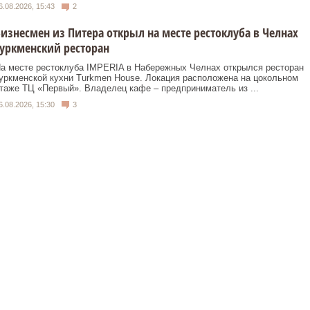
6.08.2026, 15:43
2
изнесмен из Питера открыл на месте рестоклуба в Челнах
уркменский ресторан
а месте рестоклуба IMPERIA в Набережных Челнах открылся ресторан
уркменской кухни Turkmen House. Локация расположена на цокольном
таже ТЦ «Первый». Владелец кафе – предприниматель из ...
6.08.2026, 15:30
3