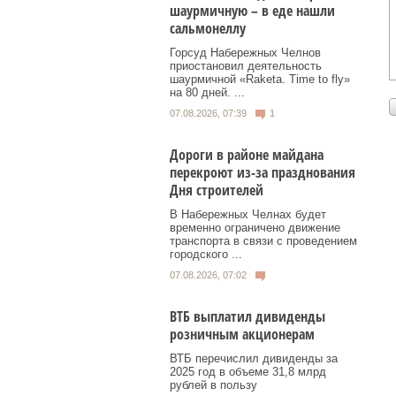
шаурмичную – в еде нашли
сальмонеллу
Горсуд Набережных Челнов
приостановил деятельность
шаурмичной «Raketa. Time to fly»
на 80 дней. ...
07.08.2026, 07:39
1
Дороги в районе майдана
перекроют из-за празднования
Дня строителей
В Набережных Челнах будет
временно ограничено движение
транспорта в связи с проведением
городского ...
07.08.2026, 07:02
ВТБ выплатил дивиденды
розничным акционерам
ВТБ перечислил дивиденды за
2025 год в объеме 31,8 млрд
рублей в пользу