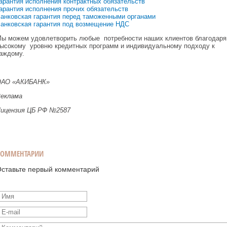
арантия исполнения контрактных обязательств
арантия исполнения прочих обязательств
анковская гарантия перед таможенными органами
анковская гарантия под возмещение НДС
ы можем удовлетворить любые потребности наших клиентов благодаря
ысокому уровню кредитных программ и индивидуальному подходу к
аждому.
АО «АКИБАНК»
еклама
ицензия ЦБ РФ №2587
КОММЕНТАРИИ
ставьте первый комментарий