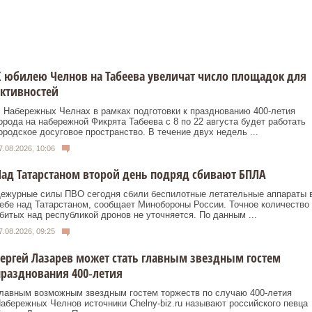
 юбилею Челнов на Табеева увеличат число площадок для
ктивностей
 Набережных Челнах в рамках подготовки к празднованию 400‑летия
орода на набережной Фикрята Табеева с 8 по 22 августа будет работать
ородское досуговое пространство. В течение двух недель ...
7.08.2026, 10:06
ад Татарстаном второй день подряд сбивают БПЛА
ежурные силы ПВО сегодня сбили беспилотные летательные аппараты 
ебе над Татарстаном, сообщает Минобороны России. Точное количество
битых над республикой дронов не уточняется. По данным ...
7.08.2026, 09:25
ергей Лазарев может стать главным звездным гостем
разднования 400‑летия
лавным возможным звездным гостем торжеств по случаю 400‑летия
абережных Челнов источники Chelny-biz.ru называют российского певца