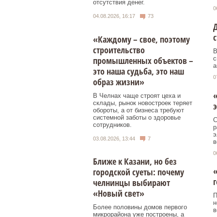
отсутствия денег.
0
04.08.2026, 16:17
73
Д
с
«Каждому – свое, поэтому
строительство
В
промышленных объектов –
с
а
это наша судьба, это наш
0
образ жизни»
В Челнах чаще строят цеха и
склады, рынок новостроек теряет
э
обороты, а от бизнеса требуют
системной заботы о здоровье
С
сотрудников.
р
э
03.08.2026, 13:44
7
в
0
Ближе к Казани, но без
«
городской суеты: почему
г
челнинцы выбирают
«Новый свет»
П
н
Более половины домов первого
в
микрорайона уже построены, а