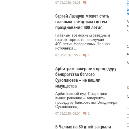
Г
07.08.2026, 09:25
Г
Б
Б
Сергей Лазарев может стать
главным звездным гостем
М
в
празднования 400‑летия
к
Главным возможным звездным
гостем торжеств по случаю
400‑летия Набережных Челнов
О
источники ...
Р
07.08.2026, 09:22
1
Л
Арбитраж завершил процедуру
банкротства беглого
Сухоплюева – не нашли
имущества
Арбитражный суд Татарстана
О
вынес решение – завершить
процедуру банкротства Владимира
Сухоплюева, ...
07.08.2026, 08:04
1
В Челнах на 80 дней закрыли