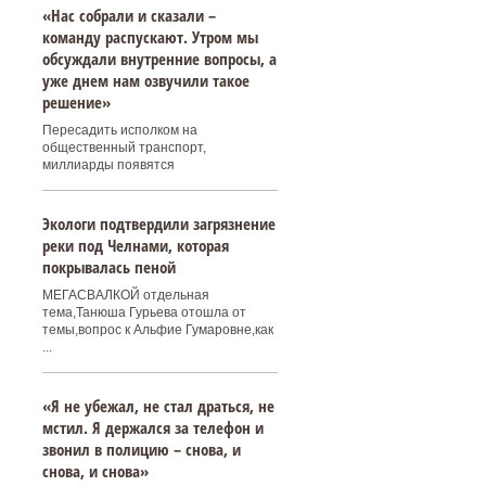
«Нас собрали и сказали –
команду распускают. Утром мы
обсуждали внутренние вопросы, а
уже днем нам озвучили такое
решение»
Пересадить исполком на
общественный транспорт,
миллиарды появятся
Экологи подтвердили загрязнение
реки под Челнами, которая
покрывалась пеной
МЕГАСВАЛКОЙ отдельная
тема,Танюша Гурьева отошла от
темы,вопрос к Альфие Гумаровне,как
...
«Я не убежал, не стал драться, не
мстил. Я держался за телефон и
звонил в полицию – снова, и
снова, и снова»