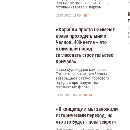
первые жители заселяются в
0
готовый квартал с парком.
Б
31.07.2026, 11:00
т
«Корабли просто не имеют
Н
т
права проходить мимо
э
Челнов. 400-летие – это
0
отличный повод
согласовать строительство
причала»
Глава судоходной компании
Татарстана о том, как Челны
возвращают статус портового
города и претендуют на
расширение флота.
31.07.2026, 09:00
14
«В концепции мы заложили
исторический переход, но
что это будет - пока секрет»
Что осталось от проекта центра,