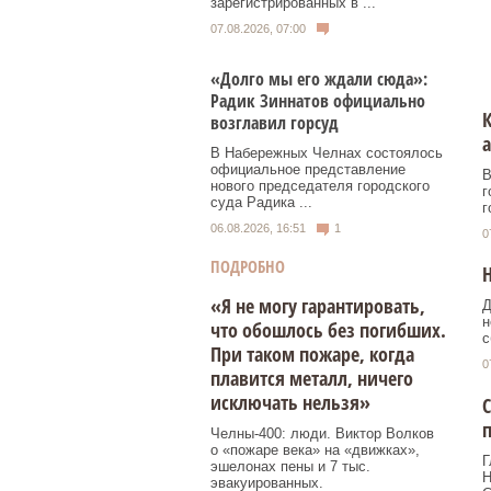
зарегистрированных в ...
07.08.2026, 07:00
«Долго мы его ждали сюда»:
Радик Зиннатов официально
К
возглавил горсуд
а
В Набережных Челнах состоялось
официальное представление
В
нового председателя городского
г
суда Радика ...
г
06.08.2026, 16:51
1
0
ПОДРОБНО
Н
«Я не могу гарантировать,
Д
н
что обошлось без погибших.
с
При таком пожаре, когда
0
плавится металл, ничего
исключать нельзя»
С
п
Челны-400: люди. Виктор Волков
о «пожаре века» на «движках»,
Г
эшелонах пены и 7 тыс.
Н
эвакуированных.