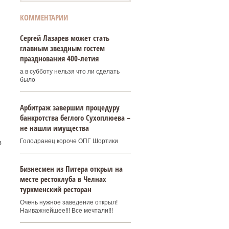
КОММЕНТАРИИ
Сергей Лазарев может стать
главным звездным гостем
празднования 400‑летия
а в субботу нельзя что ли сделать
было
Арбитраж завершил процедуру
банкротства беглого Сухоплюева –
не нашли имущества
Голодранец короче ОПГ Шортики
в
Бизнесмен из Питера открыл на
месте рестоклуба в Челнах
туркменский ресторан
Очень нужное заведение открыл!
Наиважнейшее!!! Все мечтали!!!