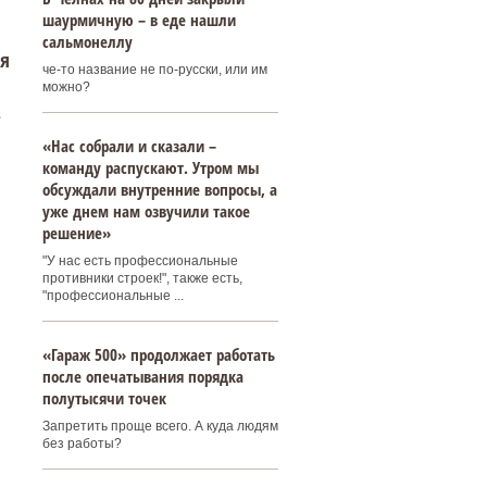
шаурмичную – в еде нашли
сальмонеллу
ня
че-то название не по-русски, или им
можно?
в
«Нас собрали и сказали –
команду распускают. Утром мы
обсуждали внутренние вопросы, а
уже днем нам озвучили такое
решение»
"У нас есть профессиональные
противники строек!", также есть,
"профессиональные ...
«Гараж 500» продолжает работать
после опечатывания порядка
полутысячи точек
Запретить проще всего. А куда людям
без работы?