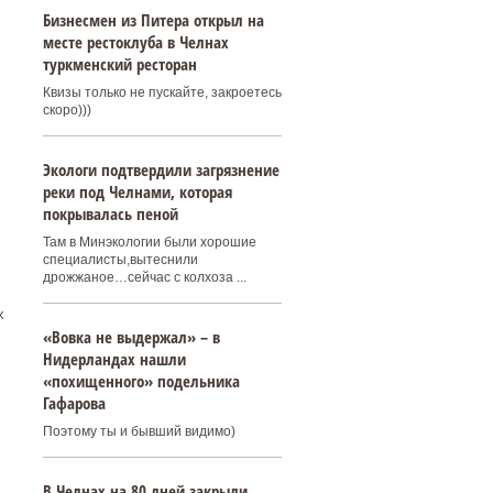
Бизнесмен из Питера открыл на
месте рестоклуба в Челнах
туркменский ресторан
Квизы только не пускайте, закроетесь
скоро)))
Экологи подтвердили загрязнение
реки под Челнами, которая
покрывалась пеной
Там в Минэкологии были хорошие
специалисты,вытеснили
дрожжаное…сейчас с колхоза ...
х
«Вовка не выдержал» – в
Нидерландах нашли
«похищенного» подельника
Гафарова
Поэтому ты и бывший видимо)
В Челнах на 80 дней закрыли