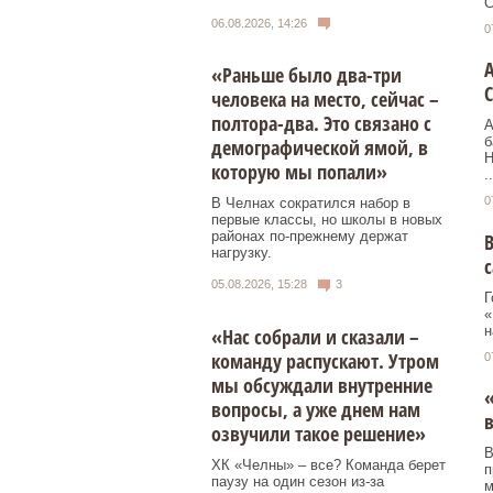
С
06.08.2026, 14:26
0
А
«Раньше было два-три
С
человека на место, сейчас –
полтора-два. Это связано с
А
б
демографической ямой, в
Н
которую мы попали»
..
0
В Челнах сократился набор в
первые классы, но школы в новых
районах по-прежнему держат
В
нагрузку.
05.08.2026, 15:28
3
Г
«
н
«Нас собрали и сказали –
команду распускают. Утром
0
мы обсуждали внутренние
«
вопросы, а уже днем нам
в
озвучили такое решение»
В
ХК «Челны» – все? Команда берет
п
паузу на один сезон из-за
м