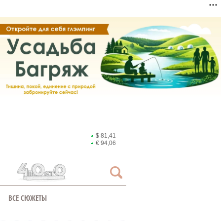
$ 81,41
€ 94,06
ВСЕ СЮЖЕТЫ