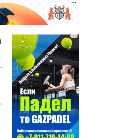
й
»
,
т
ав