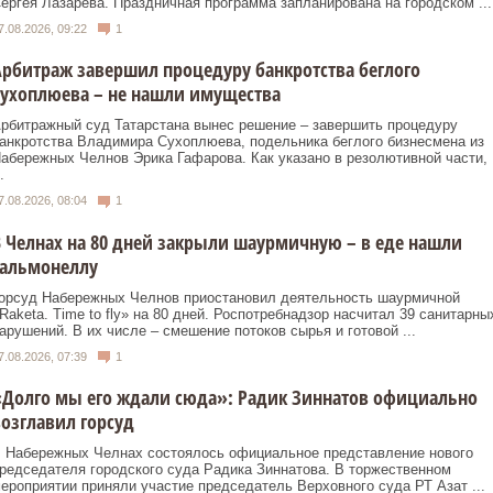
ергея Лазарева. Праздничная программа запланирована на городском ...
7.08.2026, 09:22
1
рбитраж завершил процедуру банкротства беглого
ухоплюева – не нашли имущества
рбитражный суд Татарстана вынес решение – завершить процедуру
анкротства Владимира Сухоплюева, подельника беглого бизнесмена из
абережных Челнов Эрика Гафарова. Как указано в резолютивной части,
.
7.08.2026, 08:04
1
 Челнах на 80 дней закрыли шаурмичную – в еде нашли
сальмонеллу
орсуд Набережных Челнов приостановил деятельность шаурмичной
Raketa. Time to fly» на 80 дней. Роспотребнадзор насчитал 39 санитарны
арушений. В их числе – смешение потоков сырья и готовой ...
7.08.2026, 07:39
1
Долго мы его ждали сюда»: Радик Зиннатов официально
озглавил горсуд
 Набережных Челнах состоялось официальное представление нового
редседателя городского суда Радика Зиннатова. В торжественном
ероприятии приняли участие председатель Верховного суда РТ Азат ...