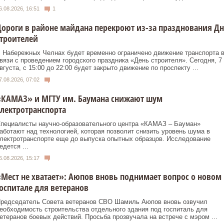
6.08.2026, 16:51
1
ороги в районе майдана перекроют из-за празднования Д
троителей
 Набережных Челнах будет временно ограничено движение транспорта 
вязи с проведением городского праздника «День строителя». Сегодня, 7
вгуста, с 15:00 до 22:00 будет закрыто движение по проспекту ...
7.08.2026, 07:02
«КАМАЗ» и МГТУ им. Баумана снижают шум
лектротранспорта
пециалисты научно-образовательного центра «КАМАЗ – Бауман»
аботают над технологией, которая позволит снизить уровень шума в
лектротранспорте еще до выпуска опытных образцов. Исследование
едется ...
6.08.2026, 15:17
Мест не хватает»: Аюпов вновь поднимает вопрос о новом
оспитале для ветеранов
редседатель Совета ветеранов СВО Шамиль Аюпов вновь озвучил
еобходимость строительства отдельного здания под госпиталь для
етеранов боевых действий. Просьба прозвучала на встрече с мэром ...