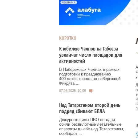
РЕКЛАМА
КОРОТКО
К юбилею Челнов на Табеева
3
увеличат число площадок для
активностей
А
В Набережных Челнах в рамках
к
подготовки к празднованию
у
400‑летия города на набережной
Фикрята ...
Л
о
07.08.2026, 10:06
т
н
с
Над Татарстаном второй день
п
подряд сбивают БПЛА
Дежурные силы ПВО сегодня
сбили беспилотные летательные
В
аппараты в небе над Татарстаном,
сообщает ...
К