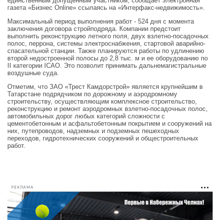
единственным допущенным участником, сообщает электронная
газета «Бизнес Onlinе» ссылаясь на «Интерфакс-недвижимость».
Максимальный период выполнения работ - 524 дня с момента
заключения договора стройподряда. Компании предстоит
выполнить реконструкцию летного поля, двух взлетно-посадочных
полос, перрона, системы электроснабжения, стартовой аварийно-
спасательной станции. Также планируются работы по удлинению
второй недостроенной полосы до 2,8 тыс. м и ее оборудованию по
II категории ICAO. Это позволит принимать дальнемагистральные
воздушные суда.
Отметим, что ЗАО «Трест Камдорстрой» является крупнейшим в
Татарстане подрядчиком по дорожному и аэродромному
строительству, осуществляющим комплексное строительство,
реконструкцию и ремонт аэродромных взлетно-посадочных полос,
автомобильных дорог любых категорий сложности с
цементобетонным и асфальтобетонным покрытием и сооружений на
них, путепроводов, надземных и подземных пешеходных
переходов, гидротехнических сооружений и общестроительных
работ.
РЕКЛАМА