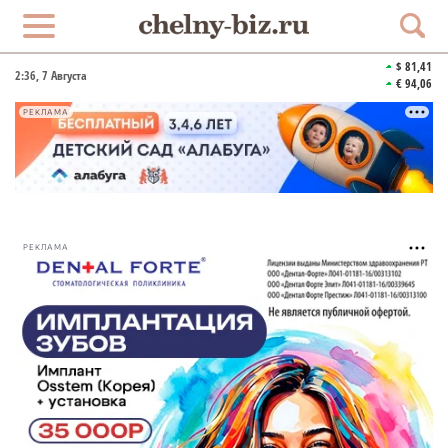
$ 81,41
2:36
, 7 Августа
€ 94,06
РЕКЛАМА
РЕКЛАМА