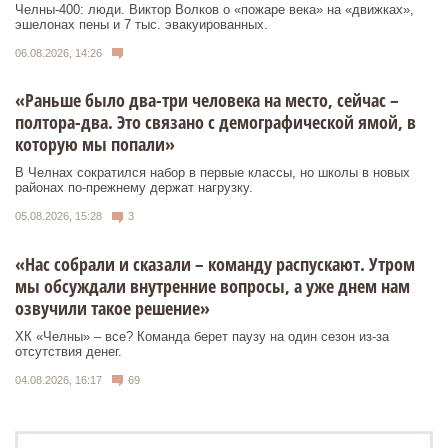
Челны-400: люди. Виктор Волков о «пожаре века» на «движках»,
эшелонах пены и 7 тыс. эвакуированных.
06.08.2026, 14:26
«Раньше было два-три человека на место, сейчас –
полтора-два. Это связано с демографической ямой, в
которую мы попали»
В Челнах сократился набор в первые классы, но школы в новых
районах по-прежнему держат нагрузку.
05.08.2026, 15:28
3
«Нас собрали и сказали – команду распускают. Утром
мы обсуждали внутренние вопросы, а уже днем нам
озвучили такое решение»
ХК «Челны» – все? Команда берет паузу на один сезон из-за
отсутствия денег.
04.08.2026, 16:17
69