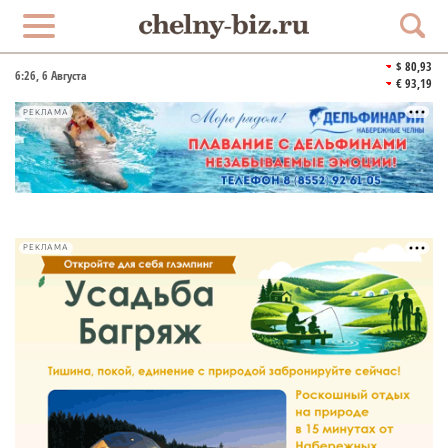
$ 80,93
6:26
, 6 Августа
€ 93,19
РЕКЛАМА
РЕКЛАМА