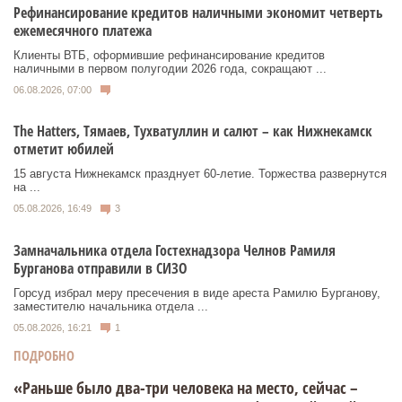
Рефинансирование кредитов наличными экономит четверть
ежемесячного платежа
Клиенты ВТБ, оформившие рефинансирование кредитов
наличными в первом полугодии 2026 года, сокращают ...
06.08.2026, 07:00
Тhe Нatters, Тямаев, Тухватуллин и салют – как Нижнекамск
отметит юбилей
15 августа Нижнекамск празднует 60‑летие. Торжества развернутся
на ...
05.08.2026, 16:49
3
Замначальника отдела Гостехнадзора Челнов Рамиля
Бурганова отправили в СИЗО
Горсуд избрал меру пресечения в виде ареста Рамилю Бурганову,
заместителю начальника отдела ...
05.08.2026, 16:21
1
ПОДРОБНО
«Раньше было два-три человека на место, сейчас –