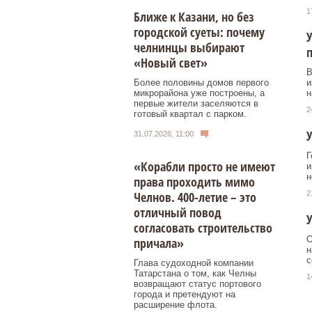
1
Ближе к Казани, но без
городской суеты: почему
У
челнинцы выбирают
«Новый свет»
В
Более половины домов первого
и
микрорайона уже построены, а
н
первые жители заселяются в
2
готовый квартал с парком.
У
31.07.2026, 11:00
Г
«Корабли просто не имеют
и
н
права проходить мимо
2
Челнов. 400-летие – это
отличный повод
У
согласовать строительство
О
причала»
н
с
Глава судоходной компании
Татарстана о том, как Челны
1
возвращают статус портового
города и претендуют на
расширение флота.