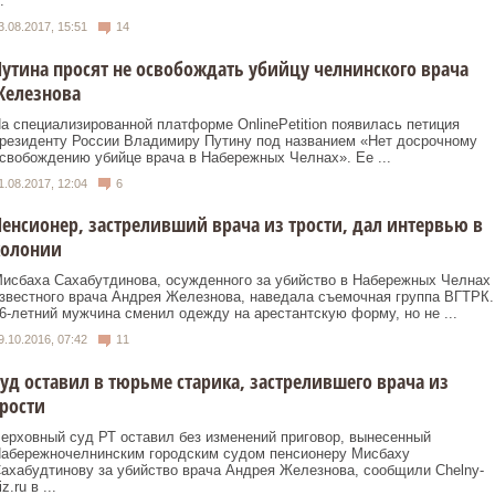
.
3.08.2017, 15:51
14
утина просят не освобождать убийцу челнинского врача
Железнова
а специализированной платформе OnlinePetition появилась петиция
резиденту России Владимиру Путину под названием «Нет досрочному
свобождению убийце врача в Набережных Челнах». Ее ...
1.08.2017, 12:04
6
енсионер, застреливший врача из трости, дал интервью в
колонии
исбаха Сахабутдинова, осужденного за убийство в Набережных Челнах
звестного врача Андрея Железнова, наведала съемочная группа ВГТРК.
6-летний мужчина сменил одежду на арестантскую форму, но не ...
9.10.2016, 07:42
11
уд оставил в тюрьме старика, застрелившего врача из
рости
ерховный суд РТ оставил без изменений приговор, вынесенный
абережночелнинским городским судом пенсионеру Мисбаху
ахабудтинову за убийство врача Андрея Железнова, сообщили Chelny-
iz.ru в ...