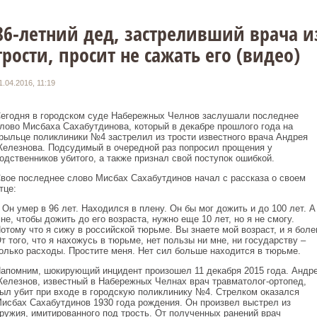
86-летний дед, застреливший врача и
трости, просит не сажать его (видео)
1.04.2016, 11:19
егодня в городском суде Набережных Челнов заслушали последнее
лово Мисбаха Сахабутдинова, который в декабре прошлого года на
рыльце поликлиники №4 застрелил из трости известного врача Андрея
елезнова. Подсудимый в очередной раз попросил прощения у
одственников убитого, а также признал свой поступок ошибкой.
вое последнее слово Мисбах Сахабутдинов начал с рассказа о своем
тце:
 Он умер в 96 лет. Находился в плену. Он бы мог дожить и до 100 лет. А
не, чтобы дожить до его возраста, нужно еще 10 лет, но я не смогу.
отому что я сижу в российской тюрьме. Вы знаете мой возраст, и я боле
т того, что я нахожусь в тюрьме, нет пользы ни мне, ни государству –
олько расходы. Простите меня. Нет сил больше находится в тюрьме.
апомним, шокирующий инцидент произошел 11 декабря 2015 года. Андр
елезнов, известный в Набережных Челнах врач травматолог-ортопед,
ыл убит при входе в городскую поликлинику №4. Стрелком оказался
исбах Сахабутдинов 1930 года рождения. Он произвел выстрел из
ружия, имитированного под трость. От полученных ранений врач