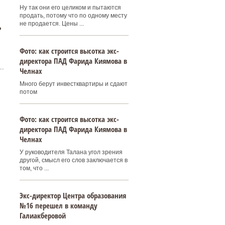
Ну так они его целиком и пытаются
продать, потому что по одному месту
не продается. Цены ...
ь
Фото: как строится высотка экс-
директора ПАД Фарида Киямова в
..
Челнах
Много берут инвестквартиры и сдают
потом
Фото: как строится высотка экс-
директора ПАД Фарида Киямова в
Челнах
У руководителя Талана угол зрения
другой, смысл его слов заключается в
том, что ...
Экс-директор Центра образования
№16 перешел в команду
Галиакберовой