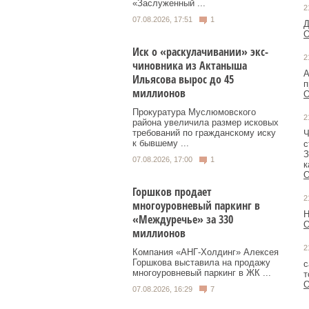
«Заслуженный ...
2
07.08.2026, 17:51
1
Д
О
Иск о «раскулачивании» экс-
2
чиновника из Актаныша
А
Ильясова вырос до 45
п
миллионов
О
Прокуратура Муслюмовского
2
района увеличила размер исковых
требований по гражданскому иску
Ч
к бывшему ...
с
З
07.08.2026, 17:00
1
к
О
Горшков продает
2
многоуровневый паркинг в
Н
«Междуречье» за 330
О
миллионов
2
Компания «АНГ-Холдинг» Алексея
Горшкова выставила на продажу
с
многоуровневый паркинг в ЖК ...
т
О
07.08.2026, 16:29
7