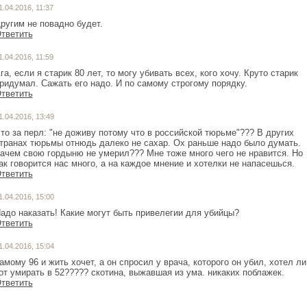
1.04.2016, 11:37
ругим не повадно будет.
тветить
1.04.2016, 11:59
га, если я старик 80 лет, то могу убивать всех, кого хочу. Круто старик
ридумал. Сажать его надо. И по самому строгому порядку.
тветить
1.04.2016, 13:49
то за перл: "не доживу потому что в российской тюрьме"??? В других
транах тюрьмы отнюдь далеко не сахар. Ох раньше надо было думать.
ачем свою гордыню не умерил??? Мне тоже много чего не нравится. Но
ак говорится нас много, а на каждое мнение и хотелки не напасешься.
тветить
1.04.2016, 15:00
адо наказать! Какие могут быть привелегии для убийцы?
тветить
1.04.2016, 15:04
амому 96 и жить хочет, а он спросил у врача, которого он убил, хотел ли
от умирать в 52????? скотина, выжавшая из ума. никаких поблажек.
тветить