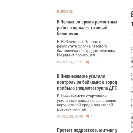
КОРОТКО
В Челнах во время ремонтных
работ взорвался газовый
баллончик
2
В Набережных Челнах в
результате хлопка газового
С
баллончика пострадал мужчина.
с
Инцидент произошел ...
к
Ж
08.08.2026, 15:37
р
С
В Нижнекамске усилили
о
контроль за байками: в город
прибыла спецмотогруппа ДПС
–
м
В Нижнекамске стартовали
П
усиленные рейды по выявлению
О
нарушителей среди водителей
т
мототехники, об ...
Н
08.08.2026, 07:50
4
Ж
б
М
Протест подростков, митинг у
о