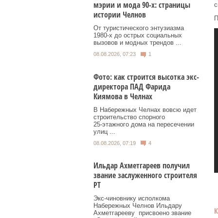
мэрии и мода 90-х: страницы
с
истории Челнов
П
От туристического энтузиазма
1980‑х до острых социальных
вызовов и модных трендов ...
08.08.2026, 07:23
1
Фото: как строится высотка экс-
директора ПАД Фарида
Киямова в Челнах
В Набережных Челнах вовсю идет
строительство спорного
25‑этажного дома на пересечении
улиц ...
08.08.2026, 07:19
4
Ильдар Ахметгареев получил
звание заслуженного строителя
РТ
Экс‑чиновнику исполкома
Набережных Челнов Ильдару
Ахметгарееву присвоено звание