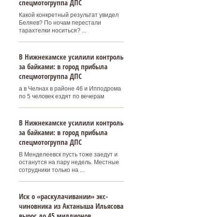
спецмотогруппа ДПС
Какой конкретный результат увидел
Беляев? По ночам перестали
тарахтелки носиться? ...
В Нижнекамске усилили контроль
за байками: в город прибыла
спецмотогруппа ДПС
а в Челнах в районе 46 и Ипподрома
по 5 человек ездят по вечерам
В Нижнекамске усилили контроль
за байками: в город прибыла
спецмотогруппа ДПС
В Менделеевск пусть тоже заедут и
останутся на пару недель. Местные
сотрудники только на ...
Иск о «раскулачивании» экс-
чиновника из Актаныша Ильясова
вырос до 45 миллионов