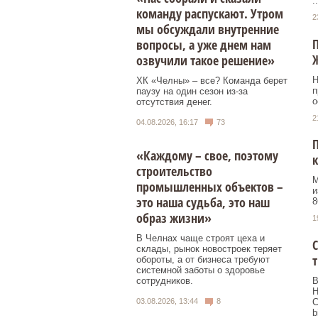
..
команду распускают. Утром
2
мы обсуждали внутренние
П
вопросы, а уже днем нам
озвучили такое решение»
Н
ХК «Челны» – все? Команда берет
п
паузу на один сезон из-за
о
отсутствия денег.
2
04.08.2026, 16:17
73
П
«Каждому – свое, поэтому
строительство
М
промышленных объектов –
и
это наша судьба, это наш
8
образ жизни»
1
В Челнах чаще строят цеха и
С
склады, рынок новостроек теряет
т
обороты, а от бизнеса требуют
системной заботы о здоровье
В
сотрудников.
Н
С
03.08.2026, 13:44
8
b