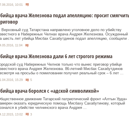
7.06.2016, 10:01
бийца врача Железнова подал апелляцию: просит смягчит
приговор
 Верховный суд Татарстана направлено уголовное дело по убийству
звестного в Набережных Челнах врача Андрея Железнова. Осужденный
а шесть лет убийца Мисбах Сахабутдинов подал апелляцию, сообщили .
4.05.2016, 11:04
бийце врача Железнова дали 6 лет строгого режима
ородской суд Набережных Челнов только что вынес приговор убийце
звестного врача Андрея Железнова. 86-летний Мисбах Сахабутдинов
есмотря на просьбы о помиловании получил реальный срок – 6 лет ...
1.04.2016, 15:29
5
бийца врача боролся с «адской символикой»
бщественное движение Татарский патриотический фронт «Алтын Урда»
амерен оказать юридическую помощь Мисбаху Сахабутинову, который
ознался в убийстве челнинского врача Андрея ...
4.12.2015, 13:02
3