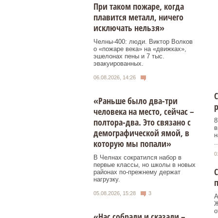
При таком пожаре, когда
плавится металл, ничего
исключать нельзя»
Челны-400: люди. Виктор Волков
о «пожаре века» на «движках»,
эшелонах пены и 7 тыс.
эвакуированных.
06.08.2026, 14:26
С
«Раньше было два-три
человека на место, сейчас –
полтора-два. Это связано с
8
в
демографической ямой, в
н
которую мы попали»
..
0
В Челнах сократился набор в
первые классы, но школы в новых
С
районах по-прежнему держат
нагрузку.
05.08.2026, 15:28
3
А
Ж
о
«Нас собрали и сказали –