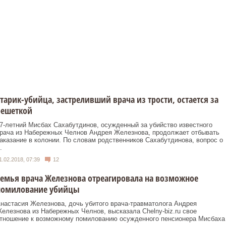
тарик-убийца, застреливший врача из трости, остается за
решеткой
7-летний Мисбах Сахабутдинов, осужденный за убийство известного
рача из Набережных Челнов Андрея Железнова, продолжает отбывать
аказание в колонии. По словам родственников Сахабутдинова, вопрос о
.
1.02.2018, 07:39
12
емья врача Железнова отреагировала на возможное
помилование убийцы
настасия Железнова, дочь убитого врача-травматолога Андрея
елезнова из Набережных Челнов, высказала Chelny-biz.ru свое
тношение к возможному помилованию осужденного пенсионера Мисбаха