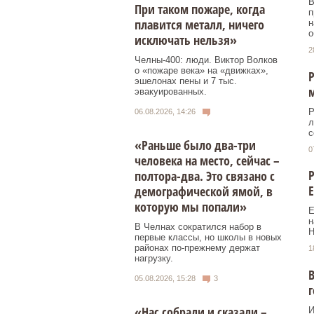
В
При таком пожаре, когда
п
плавится металл, ничего
н
о
исключать нельзя»
2
Челны-400: люди. Виктор Волков
о «пожаре века» на «движках»,
Р
эшелонах пены и 7 тыс.
м
эвакуированных.
Р
06.08.2026, 14:26
л
с
«Раньше было два-три
0
человека на место, сейчас –
Р
полтора-два. Это связано с
Е
демографической ямой, в
которую мы попали»
Е
н
В Челнах сократился набор в
Н
первые классы, но школы в новых
районах по-прежнему держат
1
нагрузку.
В
05.08.2026, 15:28
3
«Нас собрали и сказали –
И