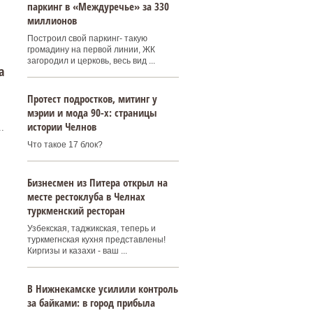
паркинг в «Междуречье» за 330
миллионов
Построил свой паркинг- такую
громадину на первой линии, ЖК
загородил и церковь, весь вид ...
а
Протест подростков, митинг у
мэрии и мода 90-х: страницы
истории Челнов
.
Что такое 17 блок?
Бизнесмен из Питера открыл на
месте рестоклуба в Челнах
туркменский ресторан
Узбекская, таджикская, теперь и
туркмегнская кухня представлены!
Киргизы и казахи - ваш ...
В Нижнекамске усилили контроль
за байками: в город прибыла