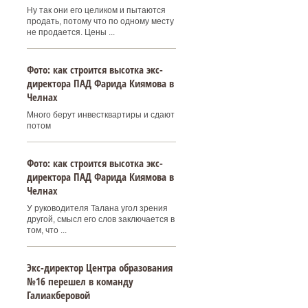
Ну так они его целиком и пытаются
продать, потому что по одному месту
не продается. Цены ...
Фото: как строится высотка экс-
директора ПАД Фарида Киямова в
Челнах
Много берут инвестквартиры и сдают
потом
Фото: как строится высотка экс-
директора ПАД Фарида Киямова в
Челнах
У руководителя Талана угол зрения
другой, смысл его слов заключается в
том, что ...
Экс-директор Центра образования
№16 перешел в команду
Галиакберовой