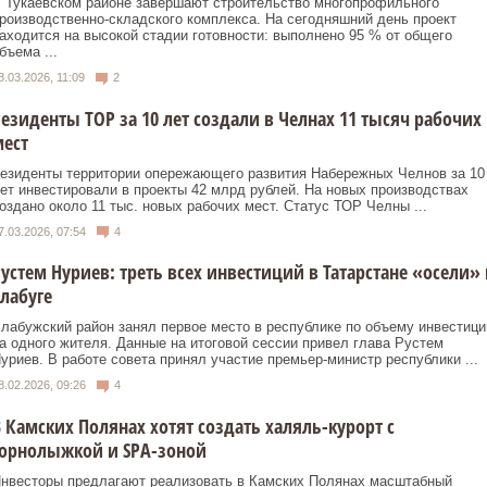
 Тукаевском районе завершают строительство многопрофильного
роизводственно‑складского комплекса. На сегодняшний день проект
аходится на высокой стадии готовности: выполнено 95 % от общего
бъема ...
8.03.2026, 11:09
2
езиденты ТОР за 10 лет создали в Челнах 11 тысяч рабочих
ест
езиденты территории опережающего развития Набережных Челнов за 10
ет инвестировали в проекты 42 млрд рублей. На новых производствах
оздано около 11 тыс. новых рабочих мест. Статус ТОР Челны ...
7.03.2026, 07:54
4
устем Нуриев: треть всех инвестиций в Татарстане «осели» 
лабуге
лабужский район занял первое место в республике по объему инвестици
а одного жителя. Данные на итоговой сессии привел глава Рустем
уриев. В работе совета принял участие премьер-министр республики ...
8.02.2026, 09:26
4
 Камских Полянах хотят создать халяль-курорт с
горнолыжкой и SPA-зоной
нвесторы предлагают реализовать в Камских Полянах масштабный