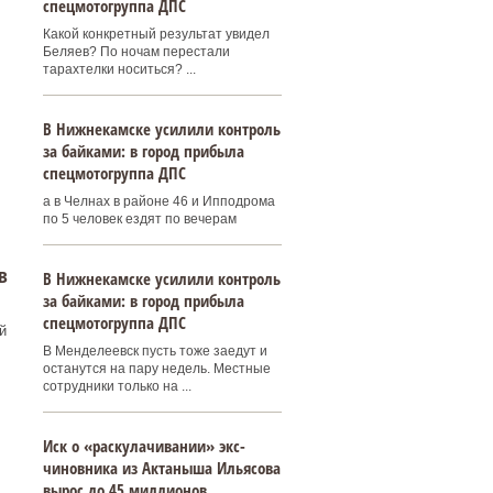
спецмотогруппа ДПС
Какой конкретный результат увидел
Беляев? По ночам перестали
тарахтелки носиться? ...
В Нижнекамске усилили контроль
за байками: в город прибыла
спецмотогруппа ДПС
а в Челнах в районе 46 и Ипподрома
по 5 человек ездят по вечерам
в
В Нижнекамске усилили контроль
за байками: в город прибыла
спецмотогруппа ДПС
й
В Менделеевск пусть тоже заедут и
останутся на пару недель. Местные
сотрудники только на ...
Иск о «раскулачивании» экс-
чиновника из Актаныша Ильясова
вырос до 45 миллионов