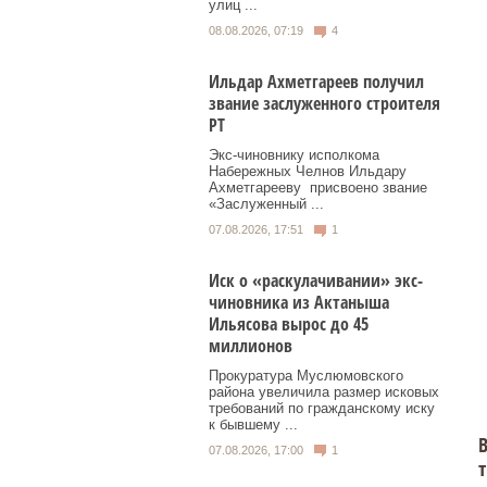
улиц ...
08.08.2026, 07:19
4
Ильдар Ахметгареев получил
звание заслуженного строителя
РТ
Экс‑чиновнику исполкома
Набережных Челнов Ильдару
Ахметгарееву присвоено звание
«Заслуженный ...
07.08.2026, 17:51
1
Иск о «раскулачивании» экс-
чиновника из Актаныша
Ильясова вырос до 45
миллионов
Прокуратура Муслюмовского
района увеличила размер исковых
требований по гражданскому иску
к бывшему ...
В
07.08.2026, 17:00
1