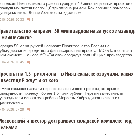
сполком Нижнекамского района курирует 40 инвестиционных проектов с
овокупным потенциалом 1,6 триллиона рублей. Как сообщил замглавы
униципалитета Ленар Ахметов на «деловом ...
9.06.2026, 10:33
3
равительство направит 50 миллиардов на запуск химзавод
в Нижнекамске
орядка 50 млрд рублей направит Правительство России на
убсидирование кредитного финансирования проекта ПАО «Татнефть» в
ижнекамске. На базе АО «Танеко» создадут полный цикл производства ..
9.04.2026, 16:45
3
роекты на 1,5 триллиона – в Нижнекамске озвучили, каких
нвестиций ждут и от кого
 Нижнекамске назвали перспективные инвестпроекты, которые в
овокупности принесут более 1,5 трлн рублей. Первый заместитель
уководителя исполкома района Марсель Хайрутдинов назвал их
райверами ...
7.04.2026, 07:29
осковский инвестор достраивает складской комплекс под
Челнами