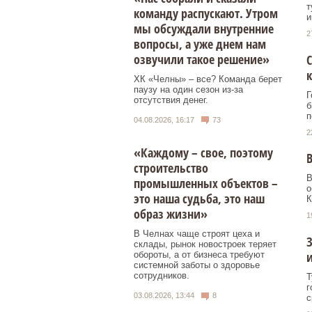
т
команду распускают. Утром
и
мы обсуждали внутренние
2
вопросы, а уже днем нам
озвучили такое решение»
С
к
ХК «Челны» – все? Команда берет
паузу на один сезон из-за
Г
отсутствия денег.
б
п
04.08.2026, 16:17
73
2
«Каждому – свое, поэтому
В
строительство
В
промышленных объектов –
о
это наша судьба, это наш
К
образ жизни»
1
В Челнах чаще строят цеха и
З
склады, рынок новостроек теряет
и
обороты, а от бизнеса требуют
системной заботы о здоровье
сотрудников.
Т
г
03.08.2026, 13:44
8
с