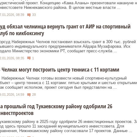
уристический проект. Концепцию «Кама Аланы» презентовали накануне н
нвестсовете Нижнекамского района. В целом местные власти ...
7.01.2026, 08:39
33
уд обязал челнинца вернуть грант от АИР на спортивный
луб по кикбоксингу
орсуд Набережных Челнов постановил взыскать грант в 300 тыс. рублей 
ывшего индивидуального предпринимателя Айдара Музафарова. Иск
одало Министерство экономики РТ, сообщает пресс-служба ...
2.01.2026, 08:35
1
 Челнах могут построить центр тенниса с 11 кортами
 Набережных Челнах готовы возвести новый спортивно-культурный
бъект – центр тенниса с 11 кортами: пятью крытыми и шестью открытыми
ак сообщает исполком, проект сегодня был представлен на ...
9.01.2026, 14:59
28
а прошлый год Тукаевскому району одобрили 26
нвестпроектов
укаевскому району в 2025 году одобрили 26 инвестиционных проектов. З
од здесь прошло 11 заседаний муниципального инвестсовета. Для
равнения, Нижнекамскому району согласовали 17 проектов. Данные ...