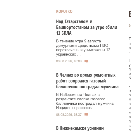
КОРОТКО
Над Татарстаном и
1
Башкортостаном за утро сбили
12 БПЛА
П
В течение утра 9 августа
п
дежурными средствами ПВО
р
перехвачены и уничтожены 12
«
украинских ...
П
09.08.2026, 10:09
у
п
р
В Челнах во время ремонтных
б
работ взорвался газовый
баллончик: пострадал мужчина
-
г
В Набережных Челнах в
о
результате хлопка газового
м
баллончика пострадал мужчина.
а
Инцидент произошел ...
н
к
08.08.2026, 15:37
р
п
з
В Нижнекамске усилили
п