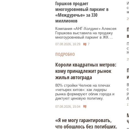
Горшков продает
И
с
многоуровневый паркинг в
м
«Междуречье» за 330
2
миллионов
П
Компания «АНГ-Холдинг» Алексея
Горшкова выставила на продажу
многоуровневый паркинг в ЖК ...
П
07.08.2026, 16:29
7
с
Н
ПОДРОБНО
2
Короли квадратных метров:
П
кому принадлежит рынок
и
жилья автограда
В
80% стройки Челнов на плечах
с
«четырех китов»: как лидеры
р
рынка формируют облик города и
д
диктуют ценовую политику.
1
07.08.2026, 15:04
М
«Я не могу гарантировать,
что обошлось без погибших.