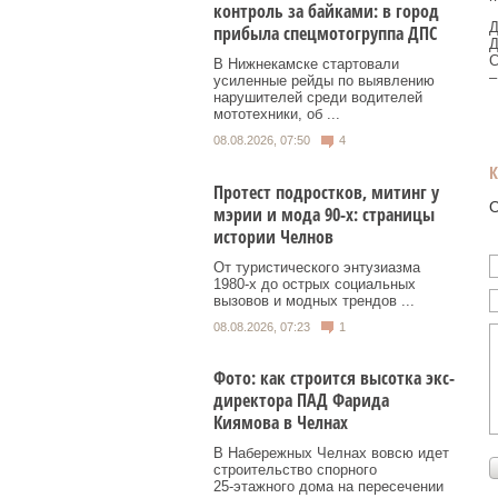
контроль за байками: в город
Д
прибыла спецмотогруппа ДПС
Д
С
В Нижнекамске стартовали
–
усиленные рейды по выявлению
нарушителей среди водителей
мототехники, об ...
08.08.2026, 07:50
4
Протест подростков, митинг у
О
мэрии и мода 90-х: страницы
истории Челнов
От туристического энтузиазма
1980‑х до острых социальных
вызовов и модных трендов ...
08.08.2026, 07:23
1
Фото: как строится высотка экс-
директора ПАД Фарида
Киямова в Челнах
В Набережных Челнах вовсю идет
строительство спорного
25‑этажного дома на пересечении