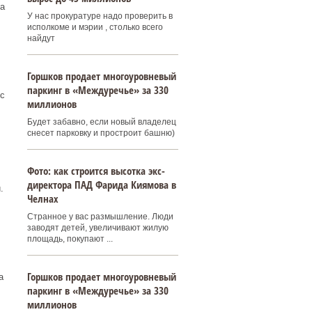
а
У нас прокуратуре надо проверить в
исполкоме и мэрии , столько всего
найдут
Горшков продает многоуровневый
паркинг в «Междуречье» за 330
с
миллионов
Будет забавно, если новый владелец
снесет парковку и простроит башню)
Фото: как строится высотка экс-
директора ПАД Фарида Киямова в
.
Челнах
Странное у вас размышление. Люди
заводят детей, увеличивают жилую
площадь, покупают ...
Горшков продает многоуровневый
а
паркинг в «Междуречье» за 330
миллионов