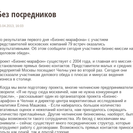
Без посредников
6.04.2013, 16:03
о результатам первого дня «Бизнес-марафона» с участием
редставителей московских компаний 79 встреч оказались
езультативными. Об этом сообщили сегодня участники бизнес-миссии н
деловом обеде».
роект «Бизнес-марафон» существует с 2004 года, и главная его миссия 
становление прямых бизнес-контактов. Представители малых и средних
редприятий Москвы посещают Челны уже во второй раз. Сегодня они
ассказали участникам делового обеда о плюсах и минусах ведения
изнеса в столице.
 Когда мы вели подготовку проекта, многие челнинские предприниматели
оворили: «Я не пущу сюда москвичей, нам не нужна конкуренция в
трасли», - рассказывает один из организаторов проекта «Бизнес-
арафон» в Челнах и директор центра маркетинговых исследований и
налитики Елена Машкова. - Если набиралось большое количество
егативных оценок и нежеланий контакта, нам приходилось сокращать
оличество приглашённых. Другие челнинские бизнесмены, наоборот, был
ады возможности такого сотрудничества. Из бесед с москвичами мы
онимали – сейчас существует много посреднических структур, которые
атрудняют работу с договорами. Возможность прямых контактов приноси
ользу как одной, так и другой стороне.