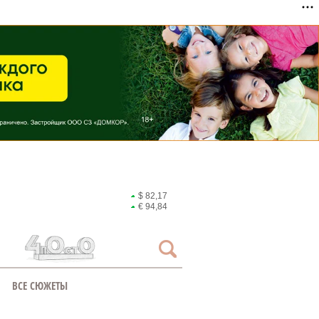
$ 82,17
€ 94,84
ВСЕ СЮЖЕТЫ