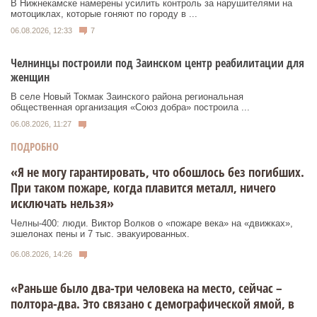
В Нижнекамске намерены усилить контроль за нарушителями на
мотоциклах, которые гоняют по городу в ...
06.08.2026, 12:33
7
Челнинцы построили под Заинском центр реабилитации для
женщин
В селе Новый Токмак Заинского района региональная
общественная организация «Союз добра» построила ...
06.08.2026, 11:27
ПОДРОБНО
«Я не могу гарантировать, что обошлось без погибших.
При таком пожаре, когда плавится металл, ничего
исключать нельзя»
Челны-400: люди. Виктор Волков о «пожаре века» на «движках»,
эшелонах пены и 7 тыс. эвакуированных.
06.08.2026, 14:26
«Раньше было два-три человека на место, сейчас –
полтора-два. Это связано с демографической ямой, в