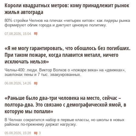
Короли квадратных метров: кому принадлежит рынок
жилья автограда
80% стройки Челнов на плечах «четырех китов»: как лидеры рынка
формируют облик города и диктуют ценовую политику.
07.08.2026, 15:04
«Я не могу гарантировать, что обошлось без погибших.
При таком пожаре, когда плавится металл, ничего
исключать нельзя»
Челны-400: люди. Виктор Волков о «пожаре века» на «движках»,
эшелонах пены и 7 тыс. эвакуированных.
06.08.2026, 14:26
«Раньше было два-три человека на место, сейчас –
полтора-два. Это связано с демографической ямой, в
которую мы попали»
В Челнах сократился набор в первые классы, но школы в новых
районах по-прежнему держат нагрузку.
05.08.2026, 15:28
3