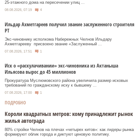
25‑этажного дома на пересечении улиц ...
08.08.2026, 07:19
4
Ильдар Ахметгареев получил звание заслуженного строителя
РТ
Экс‑чиновнику исполкома Набережных Челнов Ильдару
Ахметгарееву присвоено звание «Заслуженный ...
07.08.2026, 17:51
1
Иск о «раскулачивании» экс-чиновника из Актаныша
Ильясова вырос до 45 миллионов
Прокуратура Муслюмовского района увеличила размер исковых
требований по гражданскому иску к бывшему ...
07.08.2026, 17:00
1
ПОДРОБНО
Короли квадратных метров: кому принадлежит рынок
жилья автограда
80% стройки Челнов на плечах «четырех китов»: как лидеры рынка
формируют облик города и диктуют ценовую политику.