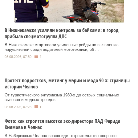
В Нижнекамске усилили контроль за байками: в город
прибыла спецмотогруппа ДПС
В Нижнекамске стартовали усиленные рейды по выявлению
нарушителей среди водителей мототехники, об ...
08.08.2026, 07:50
4
Протест подростков, митинг у мэрии и мода 90-х: страницы
истории Челнов
От туристического энтузиазма 1980‑х до острых социальных
вызовов и модных трендов ...
08.08.2026, 07:23
1
Фото: как строится высотка экс-директора ПАД Фарида
Киямова в Челнах
В Набережных Челнах вовсю идет строительство спорного