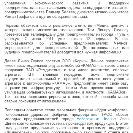
управления экономического развития и поддержки
предпринимательства, начальник отдела по поддержке и развитию
предпринимательства Радмир Беляев, директор бизнес-инкубатора
Роман Гирфанов и другие официальные лица.
Первым объектом стало рекламное агентство «Медиа центр», в
которое входит множество телеканалов. Там Линару Якупову
презентовали телепередачу для предпринимателей города «Путь к
успеху». С июня 2011 уже вышло 12 передач. В них
рассказывается об успешных предпринимателях Челнов,
мероприятиях для предпринимателей. До потенциальных или
будущих предпринимателей доводится вся нужная информация.
Далее Линар Якупов посетил ООО «Кориб». Данное предприятие
имеет весь модельный ряд автомобилей «КАМАЗ», а также спектр
продукции ЗАО «Ремдизель», в том числе двигатели, силовые
агрегаты, КПП, главные передачи. Также предприятие
осуществляет капитальный и гарантийный ремонт всех узлов и
агрегатов к автомобилям «КАМАЗ». Предприятие имеет свою базу
и развитую инфраструктуру. Гостям был презентован проект
утилизации большегрузных автомобилей, в частности «КАМАЗов».
Так, гостям продемонстрировали станок, который перерабатывает
старые покрышки от автомобилей.
Последним объектом стала мебельная фабрика «Идея комфорта».
Генеральный директор фабрики, председатель ТРОО «Совет
молодых предпринимателей города
Набережные Челны
» Иван
Шигин кратко ознакомил гостей с производством продукции. В этом
году данное предприятие участвовало в программе поддержки
«Лизинг-грант». По этой программе было закуплено 2 станка для