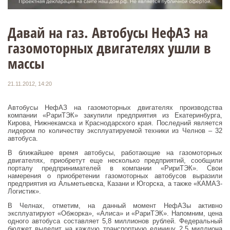
Давай на газ. Автобусы НефАЗ на
газомоторных двигателях ушли в
массы
21.11.2012, 14:20
Автобусы НефАЗ на газомоторных двигателях производства
компании «РариТЭК» закупили предприятия из Екатеринбурга,
Кирова, Нижнекамска и Краснодарского края. Последний является
лидером по количеству эксплуатируемой техники из Челнов – 32
автобуса.
В ближайшее время автобусы, работающие на газомоторных
двигателях, приобретут еще несколько предприятий, сообщили
порталу предпринимателей в компании «РириТЭК». Свои
намерения о приобретении газомоторных автобусов выразили
предприятия из Альметьевска, Казани и Югорска, а также «КАМАЗ-
Логистик».
В Челнах, отметим, на данный момент НефАЗы активно
эксплуатируют «Обжорка», «Алиса» и «РариТЭК». Напомним, цена
одного автобуса составляет 5,8 миллионов рублей. Федеральный
бюджет выделит на каждую транспортную единицу 2,5 миллиона