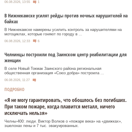
06.08.2026, 13:55
1
В Нижнекамске усилят рейды против ночных нарушителей на
байках
В Нижнекамске намерены усилить контроль за нарушителями на
мотоциклах, которые гоняют по городу в ...
06.08.2026, 12:33
6
Челнинцы построили под Заинском центр реабилитации для
женщин
В селе Новый Токмак Заинского района региональная
общественная организация «Союз добра» построила ...
06.08.2026, 11:27
ПОДРОБНО
«Я не могу гарантировать, что обошлось без погибших.
При таком пожаре, когда плавится металл, ничего
исключать нельзя»
Челны-400: люди. Виктор Волков о «пожаре века» на «движках»,
эшелонах пены и 7 тыс. эвакуированных.