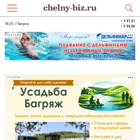
$ 81,41
10:26
, 7 Августа
€ 94,06
РЕКЛАМА
РЕКЛАМА