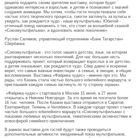
решили подарить своим зрителям выставку, которая будет
одинаково интересна и взрослым, и детям и познакомит с магией
создания анимации. Мы хотим, чтобы гости почувствовали себя
частью этого творческого процесса, смогли заглянуть за кулисы и
увидеть, как рождается чудо - наши мультфильмы. Юбилей -
отличный повод напомнить о тех, кто стоит за волшебной сказкой
«Союзмультфильма», и вдохновить новое поколение».
Руслан Салимов, управляющий отделением «Банк Татарстан»
Сбербанка:
«Союзмультфильм - это голос нашего детства, язык, на котором
разговаривают несколько поколений. Для нас большая честь
поддерживать проект, который возвращает взрослых в их детство,
а детям показывает, как рождается чудо. Сбер давно и искренне
верит, что самые важные инвестиции - в семью, в эмоции, в общие
воспоминания. Выставка «Фабрика чудес» - именно про это. Мы
рады, что Казань стала частью большого юбилейного маршрута, и
приглашаем каждую семью заглянуть по ту сторону экрана».
«Фабрика чудес» стартовала в Москве 15 июня, а 27 июня
открылась в Нижнем Новгороде. За это время ее посетили более
16 тыс. человек. После Казани выставка отправится в Саратов,
Екатеринбург, Тюмень и Челябинск. В каждом городе проект станет
частью большого юбилейного маршрута «Союзмультфильма» с
показами любимых мультфильмов, тематическими активностями и
атмосферой семейного приключения.
В рамках выставки для гостей будут также проводиться
дополнительные активности: ежедневный показ мультфильмов,