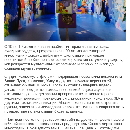
C 10 по 19 июля в Казани пройдет интерактивная выставка
«Фабрика чудес», приуроченная к 90-летию легендарной
киностудии «Союзмультфильм». Экспозиция приглашает
посетителей пройти по творческим «цехам» киностудии и увидеть,
как рождается мультфильм: от замысла и первых эскизов до
ожившей мультвселенной.
Студия «Союзмультфильм», подарившая нескольким поколениям
Винни-Пуха, Карлсона, Умку и других любимых персонажей,
отмечает юбилей 10 июня. Гости выставки «Фабрика чудес»
узнают, как рождаются голоса персонажей в цехе звука, как
статичные куклы и декорации превращаются в живых героев
кукольной анимации, познакомятся с рисованной, кукольной, 3D- и
другими техниками анимации. Многие экспонаты можно трогать
руками, запускать и исследовать самостоятельно, а сопровождать
путешествие по экспозиции будет аудиогид.
«Нам девяносто, но чувствуем мы себя на девять!» - девиз нашего
юбилейного года, – поделилась председатель Совета директоров
киностудии "Союзмультфильм" Юлиана Слащева. - Поэтому мы