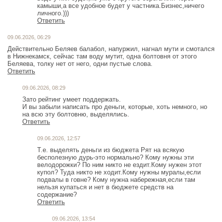
камыши,а все удобное будет у частника.Бизнес,ничего
личного.)))
Ответить
09.06.2026, 06:29
Действительно Беляев балабол, напуржил, нагнал мути и смотался
в Нижнекамск, сейчас там воду мутит, одна болтовня от этого
Беляева, толку нет от него, одни пустые слова.
Ответить
09.06.2026, 08:29
Зато рейтинг умеет поддержать.
И вы забыли написать про деньги, которые, хоть немного, но
на всю эту болтовню, выделялись.
Ответить
09.06.2026, 12:57
Т.е. выделять деньги из бюджета Рят на всякую
бесполезную дурь-это нормально? Кому нужны эти
велодорожки? По ним никто не ездит.Кому нужен этот
купол? Туда никто не ходит.Кому нужны муралы,если
подвалы в говне? Кому нужна набережная,если там
нельзя купаться и нет в бюджете средств на
содержание?
Ответить
09.06.2026, 13:54