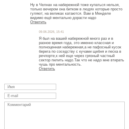
Ну в Челнах на набережной тоже купаться нельзя,
только вечером она битком в людях которые просто
гуляют, на великах катаются. Вам в Менделе
видимо ещё ментально дорасти надо
Ответить
09.06.2026, 15:41
Я был на вашей набережной много раз и в
разное время года, это именно классная и
полноценная набережная,а не пафосный кусок
берега по соседству с кучами щебня и песка в
речпорте,к ней еще через грязный частный
сектор пилить надо.Так что не надо мне втирать
чушь про ментальность.
Ответить