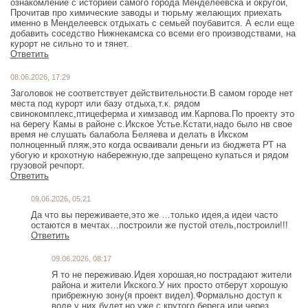
ознакомление с историей самого города Менделеевска и округой,
Прочитав про химические заводы и тюрьму желающих приехать
именно в Менделеевск отдыхать с семьей поубавится. А если еще
добавить соседство Нижнекамска со всеми его производствами, на
курорт не сильно то и тянет.
Ответить
08.06.2026, 17:29
Заголовок не соответствует действительности.В самом городе нет
места под курорт или базу отдыха,т.к. рядом
свинокомплекс,птицеферма и химзавод им.Карпова.По проекту это
на берегу Камы в районе с.Икское Устье.Кстати,надо было нв свое
время не слушать балабола Беляева и делать в Икском
полноценный пляж,это когда осваивали деньги из бюджета РТ на
убогую и крохотную набережную,где запрещено купаться и рядом
грузовой речпорт.
Ответить
09.06.2026, 05:21
Да что вы переживаете,это же …только идея,а идеи часто
остаются в мечтах…построили же пустой отель,построили!!!
Ответить
09.06.2026, 08:17
Я то не переживаю.Идея хорошая,но пострадают жители
района и жители Икского.У них просто отберут хорошую
прибрежную зону(я проект видел).Формально доступ к
воде у них будет,но уже с крутого берега или через