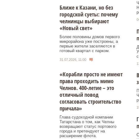
Ч
Ближе к Казани, но без
Н
р
городской суеты: почему
челнинцы выбирают
0
«Новый свет»
П
Более половины домов первого
п
микрорайона уже построены, а
первые жители заселяются в
Д
готовый квартал с парком.
У
с
31.07.2026, 11:00
1
«Корабли просто не имеют
В
права проходить мимо
з
Челнов. 400-летие – это
П
отличный повод
Ч
согласовать строительство
р
причала»
1
Глава судоходной компании
Г
Татарстана о том, как Челны
п
возвращают статус портового
города и претендуют на
С
расширение флота.