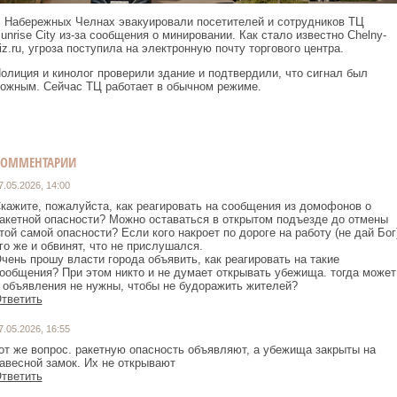
 Набережных Челнах эвакуировали посетителей и сотрудников ТЦ
unrise City из‑за сообщения о минировании. Как стало известно Chelny-
iz.ru, угроза поступила на электронную почту торгового центра.
олиция и кинолог проверили здание и подтвердили, что сигнал был
ожным. Сейчас ТЦ работает в обычном режиме.
КОММЕНТАРИИ
7.05.2026, 14:00
кажите, пожалуйста, как реагировать на сообщения из домофонов о
акетной опасности? Можно оставаться в открытом подъезде до отмены
той самой опасности? Если кого накроет по дороге на работу (не дай Бог
го же и обвинят, что не прислушался.
чень прошу власти города объявить, как реагировать на такие
ообщения? При этом никто и не думает открывать убежища. тогда может
 объявления не нужны, чтобы не будоражить жителей?
тветить
7.05.2026, 16:55
от же вопрос. ракетную опасность объявляют, а убежища закрыты на
авесной замок. Их не открывают
тветить