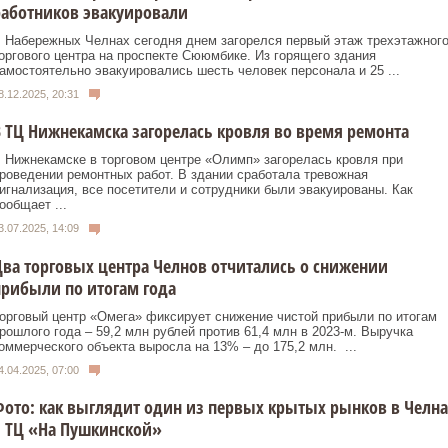
работников эвакуировали
 Набережных Челнах сегодня днем загорелся первый этаж трехэтажног
оргового центра на проспекте Сююмбике. Из горящего здания
амостоятельно эвакуировались шесть человек персонала и 25 ...
8.12.2025, 20:31
 ТЦ Нижнекамска загорелась кровля во время ремонта
 Нижнекамске в торговом центре «Олимп» загорелась кровля при
роведении ремонтных работ. В здании сработала тревожная
игнализация, все посетители и сотрудники были эвакуированы. Как
ообщает ...
3.07.2025, 14:09
ва торговых центра Челнов отчитались о снижении
рибыли по итогам года
орговый центр «Омега» фиксирует снижение чистой прибыли по итогам
рошлого года – 59,2 млн рублей против 61,4 млн в 2023-м. Выручка
оммерческого объекта выросла на 13% – до 175,2 млн. ...
4.04.2025, 07:00
ото: как выглядит один из первых крытых рынков в Челна
 ТЦ «На Пушкинской»