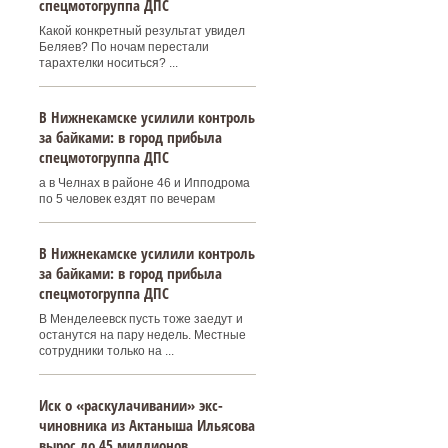
спецмотогруппа ДПС
Какой конкретный результат увидел
Беляев? По ночам перестали
тарахтелки носиться? ...
В Нижнекамске усилили контроль
за байками: в город прибыла
спецмотогруппа ДПС
а в Челнах в районе 46 и Ипподрома
по 5 человек ездят по вечерам
В Нижнекамске усилили контроль
за байками: в город прибыла
спецмотогруппа ДПС
В Менделеевск пусть тоже заедут и
останутся на пару недель. Местные
сотрудники только на ...
Иск о «раскулачивании» экс-
чиновника из Актаныша Ильясова
вырос до 45 миллионов