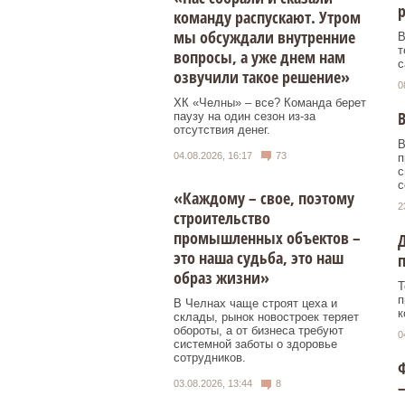
команду распускают. Утром
мы обсуждали внутренние
В
т
вопросы, а уже днем нам
с
озвучили такое решение»
0
ХК «Челны» – все? Команда берет
В
паузу на один сезон из-за
отсутствия денег.
В
04.08.2026, 16:17
73
п
с
с
«Каждому – свое, поэтому
2
строительство
промышленных объектов –
Д
это наша судьба, это наш
п
образ жизни»
Т
п
В Челнах чаще строят цеха и
к
склады, рынок новостроек теряет
обороты, а от бизнеса требуют
0
системной заботы о здоровье
сотрудников.
Ф
–
03.08.2026, 13:44
8