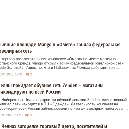
Бывшие площади Mango в «Омеге» заняла федеральная
велирная сеть
 торгово-развлекательном комплексе «Омега» на месте магазина
спанского бренда Mango открыли точку федеральной ювелирной сети
585 Золотой». Известно, что в Набережных Челнах работают три ...
0.04.2026, 17:01
2
елны покидает обувная сеть Zenden – магазины
иквидируют по всей России
 Набережных Челнах закроется обувной магазин Zenden, единственный
илиал сети находится в ТЦ «Одежда». Деятельность компании на
ерритории всей России заблокировали по итогам выездных налоговых ...
8.03.2026, 11:25
38
 Челнах загорелся торговый центр, посетителей и