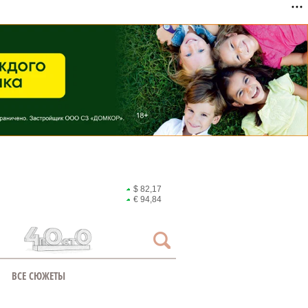
$ 82,17
€ 94,84
ВСЕ СЮЖЕТЫ