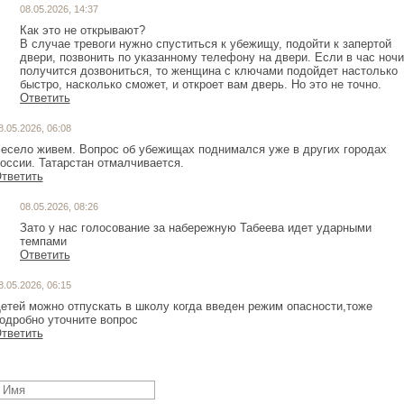
08.05.2026, 14:37
Как это не открывают?
В случае тревоги нужно спуститься к убежищу, подойти к запертой
двери, позвонить по указанному телефону на двери. Если в час ночи
получится дозвониться, то женщина с ключами подойдет настолько
быстро, насколько сможет, и откроет вам дверь. Но это не точно.
Ответить
8.05.2026, 06:08
есело живем. Вопрос об убежищах поднимался уже в других городах
оссии. Татарстан отмалчивается.
тветить
08.05.2026, 08:26
Зато у нас голосование за набережную Табеева идет ударными
темпами
Ответить
8.05.2026, 06:15
етей можно отпускать в школу когда введен режим опасности,тоже
одробно уточните вопрос
тветить