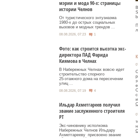
мэрии и мода 90-х: страницы
В
истории Челнов
S
b
От туристического энтузиазма
1980‑х до острых социальных
П
вызовов и модных трендов ...
л
08.08.2026, 07:23
1
Фото: как строится высотка экс-
директора ПАД Фарида
Киямова в Челнах
0
В Набережных Челнах вовсю идет
С
строительство спорного
р
25‑этажного дома на пересечении
э
улиц ...
е
О
08.08.2026, 07:19
4
с
и
Ильдар Ахметгареев получил
О
звание заслуженного строителя
0
РТ
т
Экс‑чиновнику исполкома
н
Набережных Челнов Ильдару
О
Ахметгарееву присвоено звание