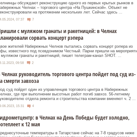
елнинцы обсуждают реконструкцию одного из первых крытых рынков в
абережных Челнах – торгового центра «На Пушкинской». Объект не
еконструировали на протяжении нескольких лет. Сейчас здесь ...
4.05.2024, 07:37
7
ришли с муляжом гранаты и ракетницей: в Челнах
ланировали сорвать концерт рэпера
вое жителей Набережных Челнов пытались сорвать концерт рэпера из
фы, известного под псевдонимом Честный. Парни пришли на мероприят
 муляжом гранаты и ракетницей, пишет телеграм-канал SHOT. ...
3.11.2023, 09:58
2
 Челнах руководитель торгового центра пойдет под суд из-
а смерти завхоза
од суд пойдет один из управленцев торгового центра в Набережных
елнах, где при выполнении высотных работ погиб завхоз. 56-летнему
уководителю отдела ремонта и строительства компании вменяют ч. 2 ...
9.06.2023, 15:31
4
идрометцентр: в Челнах на День Победы будет холодно,
отеплеет к 12 мая
реднесуточные температуры в Татарстане сейчас на 7-8 градусов ниже