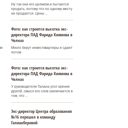
Ну так они его целиком и пытаются
продать, потому что по одному месту
не продается. Цены ...
Фото: как строится высотка экс-
директора ПАД Фарида Киямова в
Челнах
ие
Много берут инвестквартиры и сдают
потом
Фото: как строится высотка экс-
директора ПАД Фарида Киямова в
Челнах
У руководителя Талана угол зрения
другой, смысл его слов заключается в
том, что ...
Экс-директор Центра образования
№16 перешел в команду
Галиакберовой