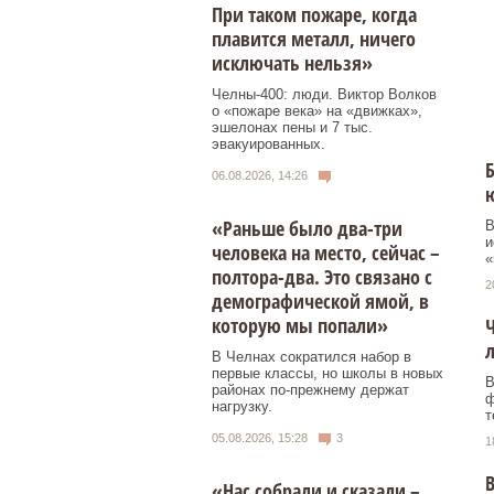
При таком пожаре, когда
плавится металл, ничего
исключать нельзя»
Челны-400: люди. Виктор Волков
о «пожаре века» на «движках»,
эшелонах пены и 7 тыс.
эвакуированных.
06.08.2026, 14:26
ю
«Раньше было два-три
В
и
человека на место, сейчас –
«
полтора-два. Это связано с
2
демографической ямой, в
которую мы попали»
Ч
л
В Челнах сократился набор в
первые классы, но школы в новых
В
районах по-прежнему держат
ф
нагрузку.
т
05.08.2026, 15:28
3
1
В
«Нас собрали и сказали –