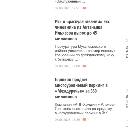
«Заслуженный ...
07.08.2026, 17:51
1
Иск о «раскулачивании» экс-
чиновника из Актаныша
Ильясова вырос до 45
миллионов
0
Прокуратура Муслюмовского
В
района увеличила размер исковых
Р
требований по гражданскому иску
О
к бывшему ...
07.08.2026, 17:00
1
Горшков продает
многоуровневый паркинг в
«Междуречье» за 330
0
миллионов
Д
п
Компания «АНГ-Холдинг» Алексея
О
Горшкова выставила на продажу
многоуровневый паркинг в ЖК ...
07.08.2026, 16:29
7