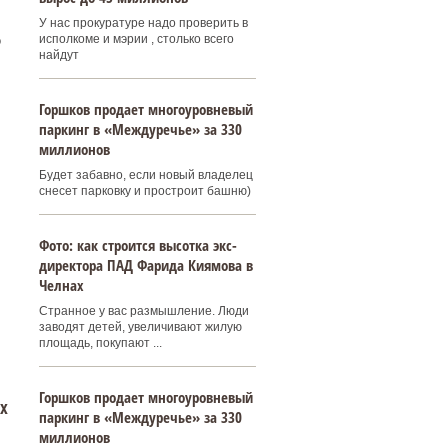
У нас прокуратуре надо проверить в
исполкоме и мэрии , столько всего
о
найдут
Горшков продает многоуровневый
паркинг в «Междуречье» за 330
миллионов
Будет забавно, если новый владелец
снесет парковку и простроит башню)
Фото: как строится высотка экс-
директора ПАД Фарида Киямова в
Челнах
Странное у вас размышление. Люди
заводят детей, увеличивают жилую
площадь, покупают ...
Горшков продает многоуровневый
х
паркинг в «Междуречье» за 330
миллионов