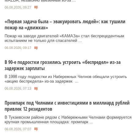
MAZDA, незаконно ввезенный из‑за ...
06.08.2026, 09:27
«Первая задача была – эвакуировать людей»: как тушили
пожар на «движках»
Пожар на заводе двигателей «КАМАЗа» стал беспрецедентным
испытанием не только для спасателей ...
06.08.2026, 09:17
В 90-е подростки грозились устроить «беспредел» из-за
задержек зарплаты
В 1998 году подростки из Набережных Челнов обещали устроить
«акцию беспредела» из‑за задержек ...
06.08.2026, 07:13
Промпарк под Челнами с инвестициями в миллиард рублей
привлек 12 резидентов
В Тукаевском районе рядом с Набережными Челнами формируется
крупная промышленная площадка: промпарк ...
06.08.2026, 07:07