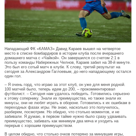
Нападающий ФК «КАМАЗ» Давид Караев вышел на четвертое
место в списке бомбардиров в истории клуба после вчерашнего
домашнего матча с «Чайкой». Он завершился со счетом 2:1 в
пользу команды Набережных Челнов, Караев забил на 38-й минуте.
Это был его сотый матч в клубе. К слову, третий результат на
сегодня за Александром Гаглоевым, до него нападающему остался
один гол.
– Я очень горд, что играю за этот клуб, он уже для меня родной.
100 матчей было, теперь идем до 200, – прокомментировал
футболист. – Сегодня нам удалось победить. Готовились серьезно
к этому сопернику. Знали их преимущества, но также знали их
минусы, они не любят играть в обороне. Готовились к их ошибкам в
переходных фазах игры. Не знаю, насколько это получилось,
разберем, посмотрим. Но обидно, что столько моментов, и не
забивали. Я думаю, в первом тайме нужно было сразу удваивать
преимущество, забивать как минимум два мяча и уходить на
перерыв с хорошим преимуществом.
В целом обидно, что столько очков потеряно за минувшие игры,