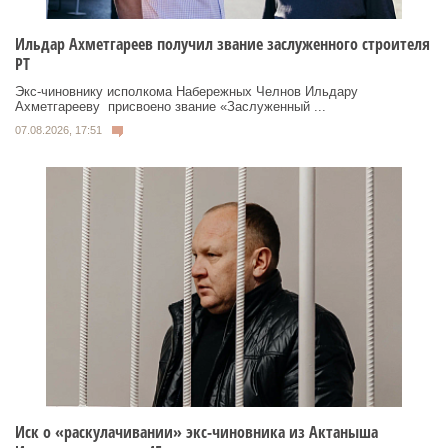
Ильдар Ахметгареев получил звание заслуженного строителя
РТ
Экс‑чиновнику исполкома Набережных Челнов Ильдару
Ахметгарееву присвоено звание «Заслуженный ...
07.08.2026, 17:51
Иск о «раскулачивании» экс-чиновника из Актаныша