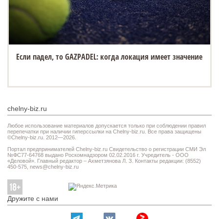
Если падел, то GAZPADEL: когда локация имеет значение
chelny-biz.ru
Любое использование материалов допускается только при соблюдении правил
перепечатки при наличии гиперссылки на Chelny-biz.ru. Все права защищены
©Chelny-biz.ru. 2012—2026.
Портал предпринимателей Chelny-biz.ru Свидетельство о регистрации СМИ Эл
№ФС77-64768 выдано Роскомнадзором 02.02.2016 г. Учредитель - ООО
«Деловой». Главный редактор – Ахметзянова Л. З. Контакты редакции: (8552)
450-575,
news@chelny-biz.ru
Дружите с нами