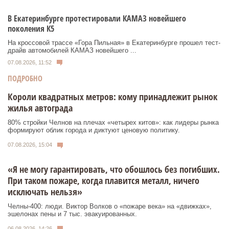
В Екатеринбурге протестировали КАМАЗ новейшего
поколения К5
На кроссовой трассе «Гора Пильная» в Екатеринбурге прошел тест-
драйв автомобилей КАМАЗ новейшего ...
07.08.2026, 11:52
ПОДРОБНО
Короли квадратных метров: кому принадлежит рынок
жилья автограда
80% стройки Челнов на плечах «четырех китов»: как лидеры рынка
формируют облик города и диктуют ценовую политику.
07.08.2026, 15:04
«Я не могу гарантировать, что обошлось без погибших.
При таком пожаре, когда плавится металл, ничего
исключать нельзя»
Челны-400: люди. Виктор Волков о «пожаре века» на «движках»,
эшелонах пены и 7 тыс. эвакуированных.
06.08.2026, 14:26