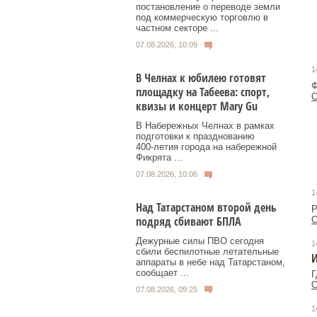
постановление о переводе земли
под коммерческую торговлю в
частном секторе ...
07.08.2026, 10:09
1
В Челнах к юбилею готовят
Ф
площадку на Табеева: спорт,
О
квизы и концерт Mary Gu
В Набережных Челнах в рамках
подготовки к празднованию
400‑летия города на набережной
Фикрята ...
07.08.2026, 10:06
1
Над Татарстаном второй день
Р
подряд сбивают БПЛА
О
Дежурные силы ПВО сегодня
1
сбили беспилотные летательные
И
аппараты в небе над Татарстаном,
сообщает ...
Г
О
07.08.2026, 09:25
1