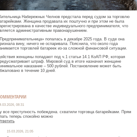
ительница Набережных Челнов предстала перед судом за торговлю
атарейками. Женщина продавала их поштучно и при этом не была
арегистрирована в качестве индивидуального предпринимателя, что
вляется административным правонарушением.
Предпринимательница» попалась в декабре 2025 года. В суде она
ризнала вину, ничего не оспаривала. Пояснила, что около года
анимается торговлей батареек из-за сложной финансовой ситуации.
ействия женщины попадают под ч.1 статьи 14.1 КоАП РФ, которая
редусматривает штраф. Мировой суд в итоге назначил женщине
инимальное наказание – 500 рублей. Постановление может быть
бжаловано в течение 10 дней.
КОММЕНТАРИИ
4.03.2026, 08:31
у все преступность побеждена. схватили торговца батарейками. Прям
пать теперь спокойно можно
тветить
15.03.2026, 21:05