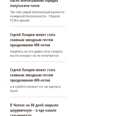
после опечатывания порядка
полутысячи точек
Так там самый безопасный рынок по
пожарной безопасности . Убрали
ГСМ и краски.
Сергей Лазарев может стать
главным звездным гостем
празднования 400‑летия
Надеюсь на это давно хочу сходить
на его концерт но не получается
Сергей Лазарев может стать
главным звездным гостем
празднования 400‑летия
н
а в субботу нельзя что ли сделать
было
В Челнах на 80 дней закрыли
шаурмичную – в еде нашли
сальмонеллу