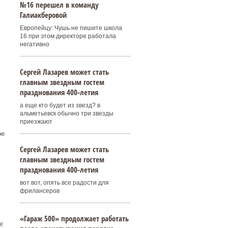
№16 перешел в команду
Галиакберовой
Европейцу: Чушь не пишите школа
16 при этом директоре работала
негативно
Сергей Лазарев может стать
главным звездным гостем
празднования 400‑летия
а еще кто будет из звезд? в
альметьевск обычно три звезды
приезжают
ое
Сергей Лазарев может стать
главным звездным гостем
празднования 400‑летия
вот вот, опять все радости для
фрилансеров
«Гараж 500» продолжает работать
!