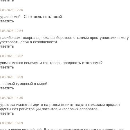
тветить
4.03.2026, 12:30
урачьё моё.. Спектакль есть такой...
тветить
4.03.2026, 12:54
пасибо вам госорганы, пока вы боретесь с такими преступниками я могу
увствовать себя в безопасности.
тветить
4.03.2026, 13:02
упили мешок семечек и как теперь продавать стаканами?
тветить
4.03.2026, 13:09
... самый гуманный в мире!
тветить
4.03.2026, 14:35
урью занимаются,идите на рынки,ловите тех,кто камазами продает
рукты без регистрации,патентов и кассовых аппаратов...
тветить
4.03.2026, 16:09
ред и позор полнейший. Вы лучше посмотрите налоги на владельцев