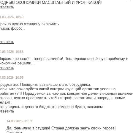
ПОДРЫВ ЭКОНОМИКИ МАСШТАБНЫЙ И УРОН КАКОЙ!
тветить
4.03.2026, 10:49
рочно нужно женщину включить
писок форбс .
тветить
4.03.2026, 10:56
празм крепчал?.. Теперь заживём! Последнюю серьёзную проблему в
кономике решили...
тветить
4.03.2026, 10:58
редлагаю. Поощрить выявившего это сотрудника.
апишите пожалуйста какой контролирующий орган так успешно
работал??!!! Порадуемся за них- как конкретное дело- виновный выявле
аказан, нужно проследить чтобы штраф заплатила и вперед к новым
елам!!
ак глядишь и денег в бюджете немерено будет, заживем
тветить
14.03.2026, 11:52
Да, фамилию в студию! Страна должна знать своих героев!
Ответить