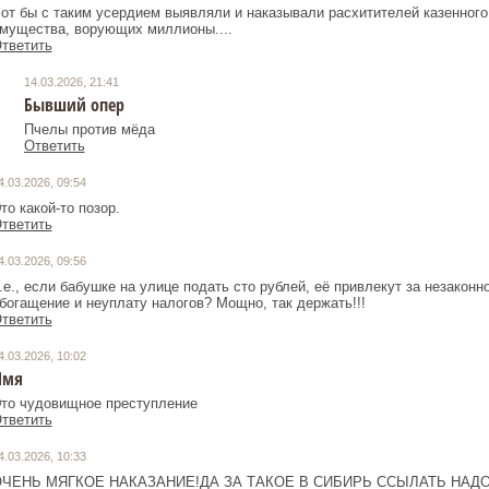
от бы с таким усердием выявляли и наказывали расхитителей казенного
мущества, ворующих миллионы....
тветить
14.03.2026, 21:41
Бывший опер
Пчелы против мёда
Ответить
4.03.2026, 09:54
то какой-то позор.
тветить
4.03.2026, 09:56
.е., если бабушке на улице подать сто рублей, её привлекут за незаконн
богащение и неуплату налогов? Мощно, так держать!!!
тветить
4.03.2026, 10:02
Имя
то чудовищное преступление
тветить
4.03.2026, 10:33
ЧЕНЬ МЯГКОЕ НАКАЗАНИЕ!ДА ЗА ТАКОЕ В СИБИРЬ ССЫЛАТЬ НАДО