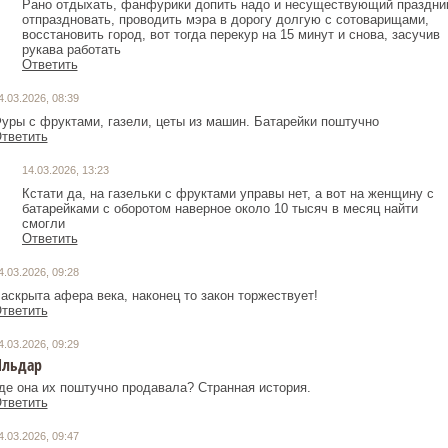
Рано отдыхать, фанфурики допить надо и несуществующий праздни
отпраздновать, проводить мэра в дорогу долгую с сотоварищами,
восстановить город, вот тогда перекур на 15 минут и снова, засучив
рукава работать
Ответить
4.03.2026, 08:39
уры с фруктами, газели, цеты из машин. Батарейки поштучно
тветить
14.03.2026, 13:23
Кстати да, на газельки с фруктами управы нет, а вот на женщину с
батарейками с оборотом наверное около 10 тысяч в месяц найти
смогли
Ответить
4.03.2026, 09:28
аскрыта афера века, наконец то закон торжествует!
тветить
4.03.2026, 09:29
льдар
де она их поштучно продавала? Странная история.
тветить
4.03.2026, 09:47