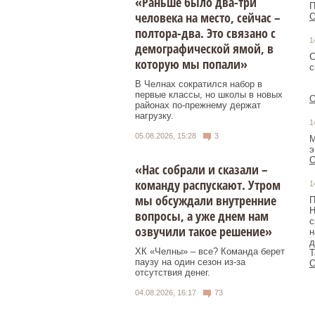
«Раньше было два-три
человека на место, сейчас –
О
полтора-два. Это связано с
1
демографической ямой, в
С
которую мы попали»
с
В Челнах сократился набор в
первые классы, но школы в новых
О
районах по-прежнему держат
нагрузку.
1
05.08.2026, 15:28
3
М
э
О
«Нас собрали и сказали –
команду распускают. Утром
1
мы обсуждали внутренние
П
Н
вопросы, а уже днем нам
с
озвучили такое решение»
н
д
ХК «Челны» – все? Команда берет
Т
паузу на один сезон из-за
О
отсутствия денег.
04.08.2026, 16:17
73