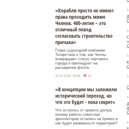
О
«Корабли просто не имеют
1
права проходить мимо
Д
О
Челнов. 400-летие – это
отличный повод
1
согласовать строительство
С
причала»
ч
О
Глава судоходной компании
Татарстана о том, как Челны
1
возвращают статус портового
К
города и претендуют на
О
расширение флота.
31.07.2026, 09:00
14
1
.
О
«В концепции мы заложили
исторический переход, но
1
что это будет - пока секрет»
Д
ф
Что осталось от проекта центра,
О
почему работы советских
архитекторов остались на бумаге и
1
как будет развиваться территория?
Б