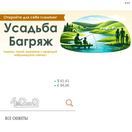
$ 81,41
€ 94,06
ВСЕ СЮЖЕТЫ