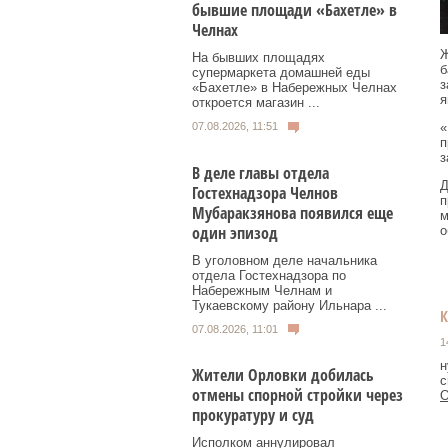
бывшие площади «Бахетле» в
Челнах
Ж
На бывших площадях
б
супермаркета домашней еды
з
«Бахетле» в Набережных Челнах
я
откроется магазин ...
07.08.2026, 11:51
«
п
з
В деле главы отдела
Д
Гостехнадзора Челнов
п
Мубаракзянова появился еще
м
один эпизод
о
В уголовном деле начальника
отдела Гостехнадзора по
Набережным Челнам и
Тукаевскому району Ильнара ...
07.08.2026, 11:01
1
н
Жители Орловки добилась
с
отмены спорной стройки через
О
прокуратуру и суд
Исполком аннулировал