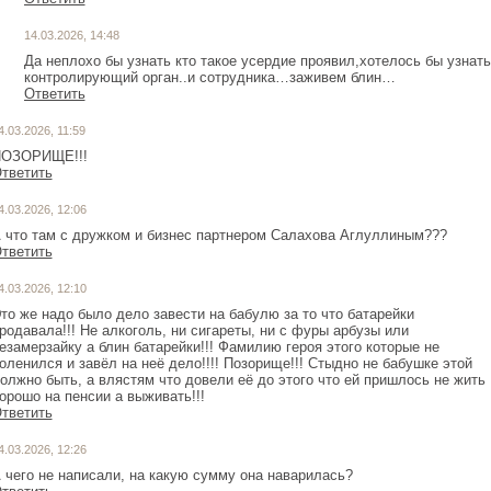
14.03.2026, 14:48
Да неплохо бы узнать кто такое усердие проявил,хотелось бы узнать
контролирующий орган..и сотрудника…заживем блин…
Ответить
4.03.2026, 11:59
ОЗОРИЩЕ!!!
тветить
4.03.2026, 12:06
 что там с дружком и бизнес партнером Салахова Аглуллиным???
тветить
4.03.2026, 12:10
то же надо было дело завести на бабулю за то что батарейки
родавала!!! Не алкоголь, ни сигареты, ни с фуры арбузы или
езамерзайку а блин батарейки!!! Фамилию героя этого которые не
оленился и завёл на неё дело!!!! Позорище!!! Стыдно не бабушке этой
олжно быть, а влястям что довели её до этого что ей пришлось не жить
орошо на пенсии а выживать!!!
тветить
4.03.2026, 12:26
 чего не написали, на какую сумму она наварилась?