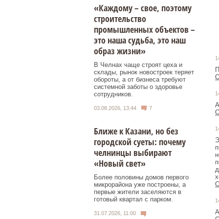
«Каждому – свое, поэтому
строительство
промышленных объектов –
это наша судьба, это наш
образ жизни»
1
В Челнах чаще строят цеха и
П
склады, рынок новостроек теряет
О
обороты, а от бизнеса требуют
системной заботы о здоровье
сотрудников.
1
А
03.08.2026, 13:44
7
О
Ближе к Казани, но без
1
городской суеты: почему
Э
п
челнинцы выбирают
н
«Новый свет»
п
д
х
Более половины домов первого
О
микрорайона уже построены, а
первые жители заселяются в
готовый квартал с парком.
1
А
31.07.2026, 11:00