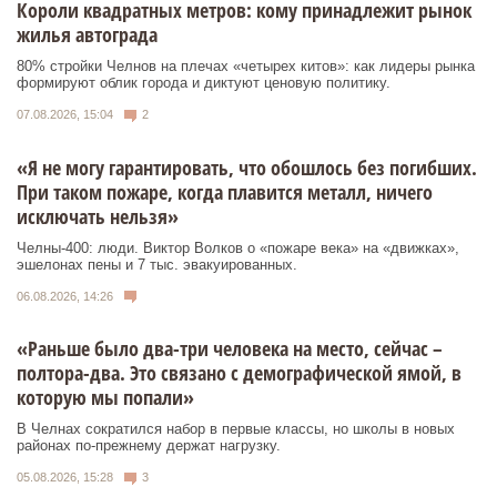
Короли квадратных метров: кому принадлежит рынок
жилья автограда
80% стройки Челнов на плечах «четырех китов»: как лидеры рынка
формируют облик города и диктуют ценовую политику.
07.08.2026, 15:04
2
«Я не могу гарантировать, что обошлось без погибших.
При таком пожаре, когда плавится металл, ничего
исключать нельзя»
Челны-400: люди. Виктор Волков о «пожаре века» на «движках»,
эшелонах пены и 7 тыс. эвакуированных.
06.08.2026, 14:26
«Раньше было два-три человека на место, сейчас –
полтора-два. Это связано с демографической ямой, в
которую мы попали»
В Челнах сократился набор в первые классы, но школы в новых
районах по-прежнему держат нагрузку.
05.08.2026, 15:28
3