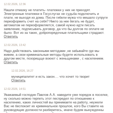
12.02.2026, 12:36
Нашли отмазку не платить- платежки у них не приходят.
Электронные платежки в Госуслугах не судьба подключить и
плати, не выходя из дома. После гибели мужа что мешало супруге
переоформить счет на себя? Никто за нее бегать не будет,
автоматом не переоформляется, самой нужно идти писать
заявление, подписывать договор, да что бы долгов по оплате не
было. Вот из за таких, добропорядочные плательщики страдают.
Ответить
12.02.2026, 13:42
Надо действовать законными методами ,не забывайте где мы
живем, а свои криминальные методы будете использовать в
другом месте, позорищще воюют с женьщинами , с населением.
Ответить
12.02.2026, 16:27
муниципалитет и есть закон.... что хочет то творит
Ответить
12.02.2026, 14:51
Уважаемый господин Павлов А.А. наведите уже порядок в поселке,
ну сколько можно терпеть этот песпредел по отношению к
населению, каких личностей вы принимаете на работу, неужели
Вас не беспокоит их криминальное прошлое, кого Вы ставите на
руководящие должности разберитесь, иначе будем вынужденны