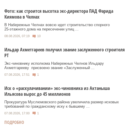
Фото: как строится высотка экс-директора ПАД Фарида
Киямова в Челнах
В Набережных Челнах вовсю идет строительство спорного
25‑этажного дома на пересечении улиц ...
08.08.2026, 07:19
10
Ильдар Ахметгареев получил звание заслуженного строителя
РТ
Экс‑чиновнику исполкома Набережных Челнов Ильдару
Ахметгарееву присвоено звание «Заслуженный ...
07.08.2026, 17:51
1
Иск о «раскулачивании» экс-чиновника из Актаныша
Ильясова вырос до 45 миллионов
Прокуратура Муслюмовского района увеличила размер исковых
требований по гражданскому иску к бывшему ...
07.08.2026, 17:00
1
ПОДРОБНО