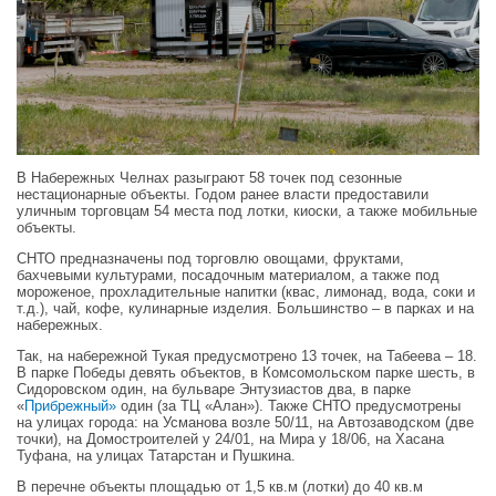
В Набережных Челнах разыграют 58 точек под сезонные
нестационарные объекты. Годом ранее власти предоставили
уличным торговцам 54 места под лотки, киоски, а также мобильные
объекты.
СНТО предназначены под торговлю овощами, фруктами,
бахчевыми культурами, посадочным материалом, а также под
мороженое, прохладительные напитки (квас, лимонад, вода, соки и
т.д.), чай, кофе, кулинарные изделия. Большинство – в парках и на
набережных.
Так, на набережной Тукая предусмотрено 13 точек, на Табеева – 18.
В парке Победы девять объектов, в Комсомольском парке шесть, в
Сидоровском один, на бульваре Энтузиастов два, в парке
«
Прибрежный»
один (за ТЦ «Алан»). Также СНТО предусмотрены
на улицах города: на Усманова возле 50/11, на Автозаводском (две
точки), на Домостроителей у 24/01, на Мира у 18/06, на Хасана
Туфана, на улицах Татарстан и Пушкина.
В перечне объекты площадью от 1,5 кв.м (лотки) до 40 кв.м