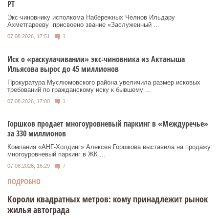
РТ
Экс‑чиновнику исполкома Набережных Челнов Ильдару
Ахметгарееву присвоено звание «Заслуженный ...
07.08.2026, 17:51
1
Иск о «раскулачивании» экс-чиновника из Актаныша
Ильясова вырос до 45 миллионов
Прокуратура Муслюмовского района увеличила размер исковых
требований по гражданскому иску к бывшему ...
07.08.2026, 17:00
1
Горшков продает многоуровневый паркинг в «Междуречье»
за 330 миллионов
Компания «АНГ-Холдинг» Алексея Горшкова выставила на продажу
многоуровневый паркинг в ЖК ...
07.08.2026, 16:29
7
ПОДРОБНО
Короли квадратных метров: кому принадлежит рынок
жилья автограда