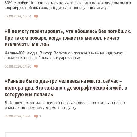
80% стройки Челнов на плечах «четырех китов»: как лидеры рынка
формируют облик города и диктуют ценовую политику.
07.08.2026, 15:04
«Я не могу гарантировать, что обошлось без погибших.
При таком пожаре, когда плавится металл, ничего
исключать нельзя»
Челны-400: люди. Виктор Волков о «пожаре века» на «движках»,
эшелонах пены и 7 тыс. эвакуированных.
06.08.2026, 14:26
«Раньше было два-три человека на место, сейчас –
полтора-два. Это связано с демографической ямой, в
которую мы попали»
В Челнах сократился набор в первые классы, но школы в новых
районах по-прежнему держат нагрузку.
05.08.2026, 15:28
3