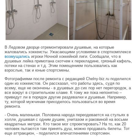
В Ледовом дворце отремонтировали душевые, на которые
жаловались хоккеисты. Ужасающими условиями в спорткомплексе
возмущались
игроки Ночной хоккейной лиги. Сообщали, что в
душевых лейка примотана скотчем к перекладине, грязный кафель,
потеки на стенах и т.д. Этим помещением пользовались как
взрослые, так и юные спортсмены.
Фотографиями после ремонта с редакцией Chelny-biz.ru поделился
один из хоккеистов. Он рассказал, что работы здесь, судя по
всему, еще не окончены - в душевых до сих пор нет перегородок, а
все вокруг в строительном хламе. К тому же пока непонятно –
приведут ли в порядок другие раздевалки и душевые. Например,
ту, которой мужчинам приходилось пользоваться во время
ремонта.
- Очень маленькая. Половина народа переодевается на стульях в
холле, душевая с одним душем, унитазом и раковиной на восьми
квадратных метрах. Кто такое мог спроектировать? На то, как 20
человек пытаются там принять душ, можно продавать билеты. Тот
еще аттракцион, - поделился впечатлениями спортсмен.