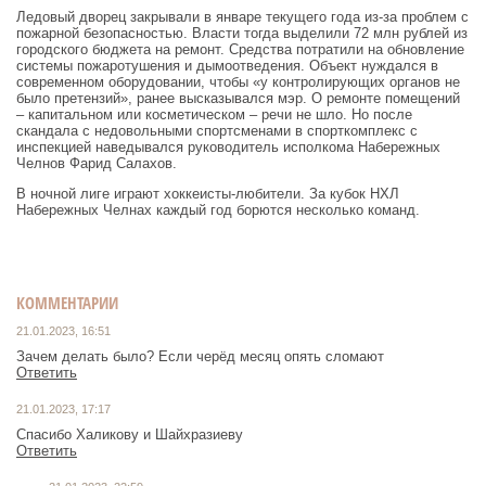
Ледовый дворец закрывали в январе текущего года из-за проблем с
пожарной безопасностью. Власти тогда выделили 72 млн рублей из
городского бюджета на ремонт. Средства потратили на обновление
системы пожаротушения и дымоотведения. Объект нуждался в
современном оборудовании, чтобы «у контролирующих органов не
было претензий», ранее высказывался мэр. О ремонте помещений
– капитальном или косметическом – речи не шло. Но после
скандала с недовольными спортсменами в спорткомплекс с
инспекцией наведывался руководитель исполкома Набережных
Челнов Фарид Салахов.
В ночной лиге играют хоккеисты-любители. За кубок НХЛ
Набережных Челнах каждый год борются несколько команд.
КОММЕНТАРИИ
21.01.2023, 16:51
Зачем делать было? Если черёд месяц опять сломают
Ответить
21.01.2023, 17:17
Спасибо Халикову и Шайхразиеву
Ответить