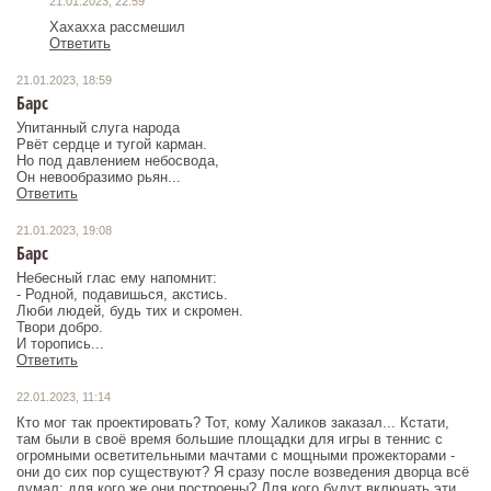
21.01.2023, 22:59
Хахахха рассмешил
Ответить
21.01.2023, 18:59
Барс
Упитанный слуга народа
Рвёт сердце и тугой карман.
Но под давлением небосвода,
Он невообразимо рьян...
Ответить
21.01.2023, 19:08
Барс
Небесный глас ему напомнит:
- Родной, подавишься, акстись.
Люби людей, будь тих и скромен.
Твори добро.
И торопись...
Ответить
22.01.2023, 11:14
Кто мог так проектировать? Тот, кому Халиков заказал... Кстати,
там были в своё время большие площадки для игры в теннис с
огромными осветительными мачтами с мощными прожекторами -
они до сих пор существуют? Я сразу после возведения дворца всё
думал: для кого же они построены? Для кого будут включать эти