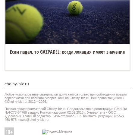
Если падел, то GAZPADEL: когда локация имеет значение
chelny-biz.ru
Любое использование материалов допускается только при соблюдении правил
перепечатки при наличии гиперссылки на Chelny-biz.ru. Все права защищены
©Chelny-biz.ru. 2012—2026.
Портал предпринимателей Chelny-biz.ru Свидетельство о регистрации СМИ Эл
№ФС77-64768 выдано Роскомнадзором 02.02.2016 г. Учредитель - ООО
«Деловой». Главный редактор – Ахметзянова Л. З. Контакты редакции: (8552)
450-575,
news@chelny-biz.ru