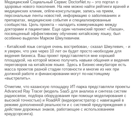
Медицинский Социальный Сервис DoctorNet.ru – это портал о
здоровье нового поколения. На нем можно найти рейтинги врачей и
медицинских клиник, online-консультации, запись на прием,
персональные ленты новостей, информацию о заболеваниях и
препаратах, медицинские события и специализированные
сообщества. Цель проекта – наладить коммуникацию между
докторами и пациентами. Еще один челнинский проект «Лаоши»,
посвященный эффективному обучению китайскому языку, был
особенно выделен Марком Шмулевичем.
- Китайский язык сегодня очень востребован,- сказал Шмулевич, - и
я уверен, что уже через 10 лет он будет просто необходим для
ведения бизнеса. Ваш проект представляется мне хорошей
площадкой, на которой можно получить навыки общения и ведения
переговоров на китайском языке. Здесь в Бизнес-инкубаторе есть
масса проектов разной стадии готовности и многие из них при
должной работе и финансировании могут по-настоящему
«выстрелить».
Отметим, что казанскую площадку ИТ-парка представляли проекты
Advanced Ray Tracer (модель SaaS для анализа и синтеза систем
радиосвязи, подбора оборудования при помощи моделирования с
высокой точностью) и RoadAR (видеорегистратор с навигацией в
режиме дополненной реальности и с системой предупреждения о
действии дорожных знаков, работающее с использованием
краудсорсинга).