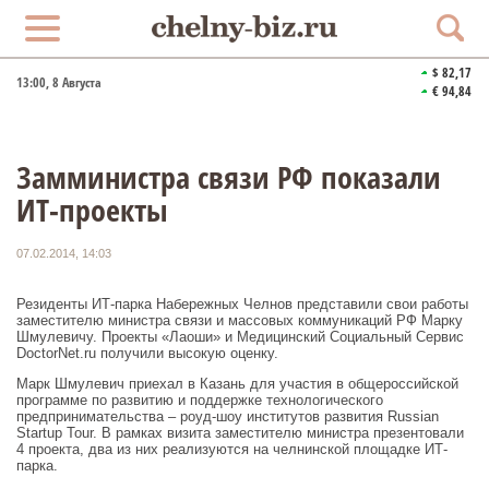
$ 82,17
13:00
, 8 Августа
€ 94,84
Замминистра связи РФ показали
ИТ-проекты
07.02.2014, 14:03
Резиденты ИТ-парка Набережных Челнов представили свои работы
заместителю министра связи и массовых коммуникаций РФ Марку
Шмулевичу. Проекты «Лаоши» и Медицинский Социальный Сервис
DoctorNet.ru получили высокую оценку.
Марк Шмулевич приехал в Казань для участия в общероссийской
программе по развитию и поддержке технологического
предпринимательства – роуд-шоу институтов развития Russian
Startup Tour. В рамках визита заместителю министра презентовали
4 проекта, два из них реализуются на челнинской площадке ИТ-
парка.