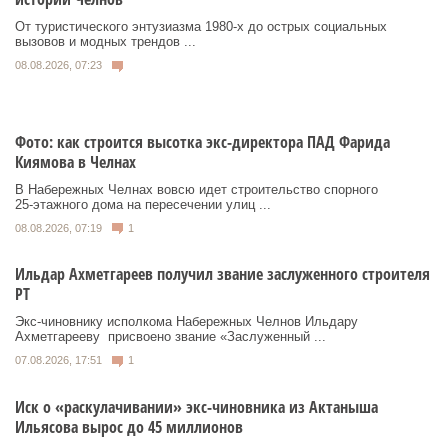
От туристического энтузиазма 1980‑х до острых социальных
вызовов и модных трендов ...
08.08.2026, 07:23
Фото: как строится высотка экс-директора ПАД Фарида
Киямова в Челнах
В Набережных Челнах вовсю идет строительство спорного
25‑этажного дома на пересечении улиц ...
08.08.2026, 07:19
1
Ильдар Ахметгареев получил звание заслуженного строителя
РТ
Экс‑чиновнику исполкома Набережных Челнов Ильдару
Ахметгарееву присвоено звание «Заслуженный ...
07.08.2026, 17:51
1
Иск о «раскулачивании» экс-чиновника из Актаныша
Ильясова вырос до 45 миллионов