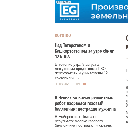
РЕКЛАМА
КОРОТКО
Над Татарстаном и
Башкортостаном за утро сбили
12 БПЛА
2
В течение утра 9 августа
дежурными средствами ПВО
Н
перехвачены и уничтожены 12
«
украинских ...
з
09.08.2026, 10:09
Д
н
п
В Челнах во время ремонтных
т
работ взорвался газовый
(
баллончик: пострадал мужчина
М
В Набережных Челнах в
г
результате хлопка газового
д
баллончика пострадал мужчина.