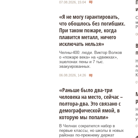
П
07.08.2026, 15:04
«Я не могу гарантировать,
О
что обошлось без погибших.
м
Р
При таком пожаре, когда
0
плавится металл, ничего
исключать нельзя»
В
п
Челны-400: люди. Виктор Волков
о «пожаре века» на «движках»,
Н
эшелонах пены и 7 тыс.
а
эвакуированных.
п
К
06.08.2026, 14:26
0
«Раньше было два-три
М
человека на место, сейчас –
р
полтора-два. Это связано с
демографической ямой, в
Н
а
которую мы попали»
у
В Челнах сократился набор в
0
первые классы, но школы в новых
районах по-прежнему держат
Ф