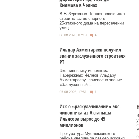
Киямова в Челнах
В Набережных Челнах вовсю идет
строительство спорного
25‑этажного дома на пересечении
улиц ...
08.08.2026, 07:19
4
Ильдар Ахметгареев получил
звание заслуженного строителя
РТ
Экс‑чиновнику исполкома
Набережных Челнов Ильдару
Ахметгарееву присвоено звание
«Заслуженный ...
07.08.2026, 17:51
1
Н
Иск о «раскулачивании» экс-
чиновника из Актаныша
В
Ильясова вырос до 45
у
миллионов
с
Р
Прокуратура Муслюмовского
0
района увеличила размер исковых