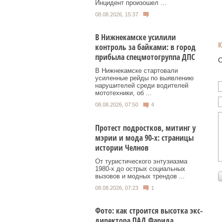
Инцидент произошел ...
08.08.2026, 15:37
В Нижнекамске усилили
контроль за байками: в город
прибыла спецмотогруппа ДПС
О
В Нижнекамске стартовали
усиленные рейды по выявлению
нарушителей среди водителей
мототехники, об ...
08.08.2026, 07:50
4
Протест подростков, митинг у
мэрии и мода 90-х: страницы
истории Челнов
От туристического энтузиазма
1980‑х до острых социальных
вызовов и модных трендов ...
08.08.2026, 07:23
1
Фото: как строится высотка экс-
директора ПАД Фарида