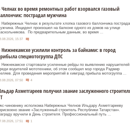
 Челнах во время ремонтных работ взорвался газовый
аллончик: пострадал мужчина
 Набережных Челнах в результате хлопка газового баллончика пострад
ужчина. Инцидент произошел на балконе одного из домов на улице
аскольникова. По предварительным данным, во время ...
8.08.2026, 15:37
 Нижнекамске усилили контроль за байками: в город
прибыла спецмотогруппа ДПС
 Нижнекамске стартовали усиленные рейды по выявлению нарушителей
реди водителей мототехники, об этом сообщил мэр города Радмир
еляев. Для проведения мероприятий в химград прибыла мотогруппа ...
8.08.2026, 07:50
4
льдар Ахметгареев получил звание заслуженного строител
Т
кс‑чиновнику исполкома Набережных Челнов Ильдару Ахметгарееву
рисвоено звание «Заслуженный строитель Республики Татарстан».
аграду вручили в День строителя. Профессиональный путь ...
7.08.2026, 17:51
1