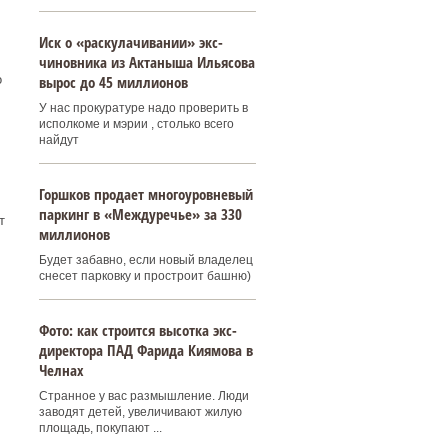
Иск о «раскулачивании» экс-
чиновника из Актаныша Ильясова
о
вырос до 45 миллионов
У нас прокуратуре надо проверить в
исполкоме и мэрии , столько всего
найдут
Горшков продает многоуровневый
паркинг в «Междуречье» за 330
т
миллионов
Будет забавно, если новый владелец
снесет парковку и простроит башню)
Фото: как строится высотка экс-
директора ПАД Фарида Киямова в
Челнах
Странное у вас размышление. Люди
заводят детей, увеличивают жилую
площадь, покупают ...