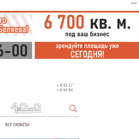
$ 82,17
€ 94,84
ВСЕ СЮЖЕТЫ