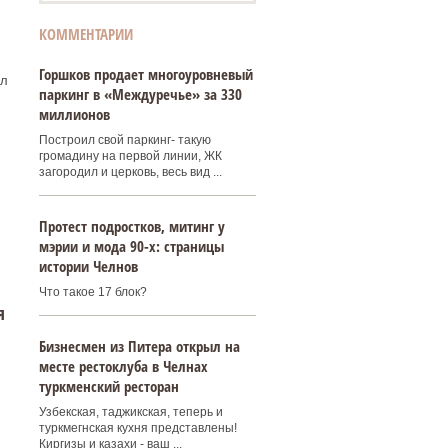
КОММЕНТАРИИ
Горшков продает многоуровневый
ал
паркинг в «Междуречье» за 330
миллионов
Построил свой паркинг- такую
громадину на первой линии, ЖК
загородил и церковь, весь вид ...
Протест подростков, митинг у
мэрии и мода 90-х: страницы
истории Челнов
Что такое 17 блок?
я
Бизнесмен из Питера открыл на
месте рестоклуба в Челнах
туркменский ресторан
Узбекская, таджикская, теперь и
туркмегнская кухня представлены!
Киргизы и казахи - ваш ...