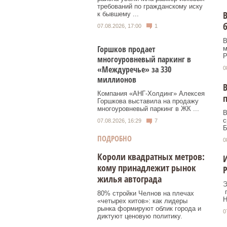
требований по гражданскому иску
В
к бывшему ...
б
07.08.2026, 17:00
1
В
Горшков продает
м
Р
многоуровневый паркинг в
«Междуречье» за 330
0
миллионов
В
Компания «АНГ-Холдинг» Алексея
Горшкова выставила на продажу
многоуровневый паркинг в ЖК ...
В
с
07.08.2026, 16:29
7
Б
ПОДРОБНО
0
Короли квадратных метров:
И
кому принадлежит рынок
Р
жилья автограда
Э
п
80% стройки Челнов на плечах
Н
«четырех китов»: как лидеры
рынка формируют облик города и
0
диктуют ценовую политику.