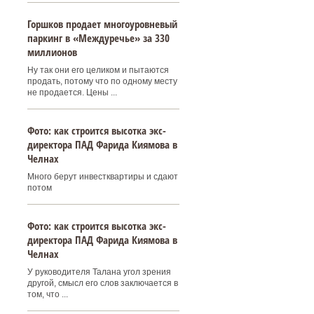
Горшков продает многоуровневый
паркинг в «Междуречье» за 330
миллионов
Ну так они его целиком и пытаются
продать, потому что по одному месту
не продается. Цены ...
Фото: как строится высотка экс-
директора ПАД Фарида Киямова в
Челнах
Много берут инвестквартиры и сдают
потом
Фото: как строится высотка экс-
директора ПАД Фарида Киямова в
Челнах
У руководителя Талана угол зрения
другой, смысл его слов заключается в
том, что ...