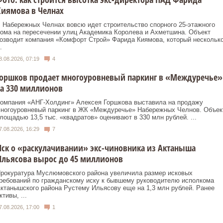
иямова в Челнах
 Набережных Челнах вовсю идет строительство спорного 25‑этажного
ома на пересечении улиц Академика Королева и Ахметшина. Объект
озводит компания «Комфорт Строй» Фарида Киямова, который нескольк
.
8.08.2026, 07:19
4
Горшков продает многоуровневый паркинг в «Междуречье»
а 330 миллионов
омпания «АНГ-Холдинг» Алексея Горшкова выставила на продажу
ногоуровневый паркинг в ЖК «Междуречье» Набережных Челнов. Объек
лощадью 13,5 тыс. «квадратов» оценивают в 330 млн рублей. ...
7.08.2026, 16:29
7
ск о «раскулачивании» экс-чиновника из Актаныша
льясова вырос до 45 миллионов
рокуратура Муслюмовского района увеличила размер исковых
ребований по гражданскому иску к бывшему руководителю исполкома
ктанышского района Рустему Ильясову еще на 1,3 млн рублей. Ранее
ктивы, ...
7.08.2026, 17:00
1