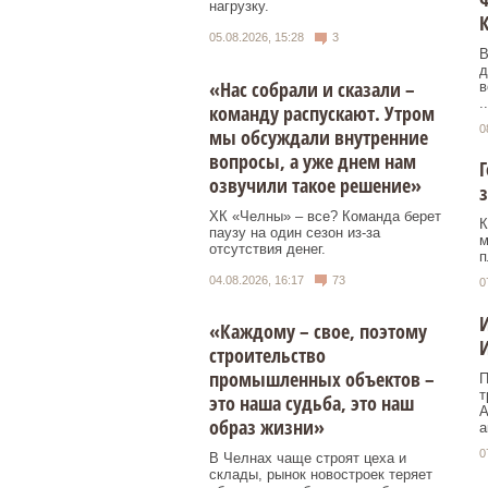
нагрузку.
К
05.08.2026, 15:28
3
В
д
«Нас собрали и сказали –
в
..
команду распускают. Утром
0
мы обсуждали внутренние
вопросы, а уже днем нам
озвучили такое решение»
з
ХК «Челны» – все? Команда берет
К
паузу на один сезон из-за
м
отсутствия денег.
п
04.08.2026, 16:17
73
0
И
«Каждому – свое, поэтому
И
строительство
промышленных объектов –
П
т
это наша судьба, это наш
А
образ жизни»
а
0
В Челнах чаще строят цеха и
склады, рынок новостроек теряет