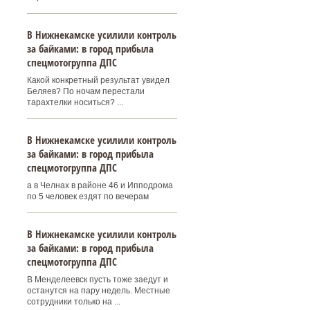
В Нижнекамске усилили контроль
за байками: в город прибыла
спецмотогруппа ДПС
Какой конкретный результат увидел
Беляев? По ночам перестали
тарахтелки носиться? ...
В Нижнекамске усилили контроль
за байками: в город прибыла
спецмотогруппа ДПС
а в Челнах в районе 46 и Ипподрома
по 5 человек ездят по вечерам
В Нижнекамске усилили контроль
за байками: в город прибыла
спецмотогруппа ДПС
В Менделеевск пусть тоже заедут и
останутся на пару недель. Местные
сотрудники только на ...