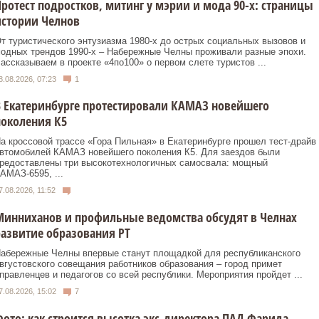
ротест подростков, митинг у мэрии и мода 90-х: страницы
истории Челнов
т туристического энтузиазма 1980‑х до острых социальных вызовов и
одных трендов 1990‑х – Набережные Челны проживали разные эпохи.
ассказываем в проекте «4по100» о первом слете туристов ...
8.08.2026, 07:23
1
 Екатеринбурге протестировали КАМАЗ новейшего
околения К5
а кроссовой трассе «Гора Пильная» в Екатеринбурге прошел тест-драйв
втомобилей КАМАЗ новейшего поколения К5. Для заездов были
редоставлены три высокотехнологичных самосвала: мощный
АМАЗ-6595, ...
7.08.2026, 11:52
инниханов и профильные ведомства обсудят в Челнах
азвитие образования РТ
абережные Челны впервые станут площадкой для республиканского
вгустовского совещания работников образования – город примет
правленцев и педагогов со всей республики. Мероприятия пройдет ...
7.08.2026, 15:02
7
ото: как строится высотка экс-директора ПАД Фарида