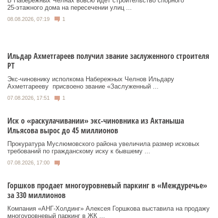
В Набережных Челнах вовсю идет строительство спорного
25‑этажного дома на пересечении улиц ...
08.08.2026, 07:19
1
Ильдар Ахметгареев получил звание заслуженного строителя
РТ
Экс‑чиновнику исполкома Набережных Челнов Ильдару
Ахметгарееву присвоено звание «Заслуженный ...
07.08.2026, 17:51
1
Иск о «раскулачивании» экс-чиновника из Актаныша
Ильясова вырос до 45 миллионов
Прокуратура Муслюмовского района увеличила размер исковых
требований по гражданскому иску к бывшему ...
07.08.2026, 17:00
Горшков продает многоуровневый паркинг в «Междуречье»
за 330 миллионов
Компания «АНГ-Холдинг» Алексея Горшкова выставила на продажу
многоуровневый паркинг в ЖК ...