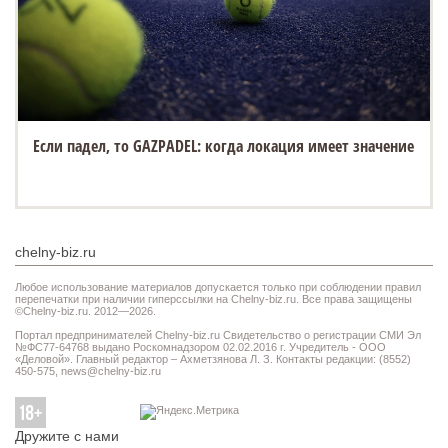
Если падел, то GAZPADEL: когда локация имеет значение
chelny-biz.ru
Любое использование материалов допускается только при соблюдении правил
перепечатки при наличии гиперссылки на Chelny-biz.ru. Все права защищены
©Chelny-biz.ru. 2012—2026.
Портал предпринимателей Chelny-biz.ru Свидетельство о регистрации СМИ Эл
№ФС77-64768 выдано Роскомнадзором 02.02.2016 г. Учредитель - ООО
«Деловой». Главный редактор – Ахметзянова Л. З. Контакты редакции: (8552)
450-575,
news@chelny-biz.ru
Дружите с нами