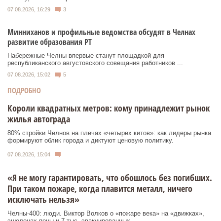
07.08.2026, 16:29
3
Минниханов и профильные ведомства обсудят в Челнах
развитие образования РТ
Набережные Челны впервые станут площадкой для
республиканского августовского совещания работников ...
07.08.2026, 15:02
5
ПОДРОБНО
Короли квадратных метров: кому принадлежит рынок
жилья автограда
80% стройки Челнов на плечах «четырех китов»: как лидеры рынка
формируют облик города и диктуют ценовую политику.
07.08.2026, 15:04
«Я не могу гарантировать, что обошлось без погибших.
При таком пожаре, когда плавится металл, ничего
исключать нельзя»
Челны-400: люди. Виктор Волков о «пожаре века» на «движках»,
эшелонах пены и 7 тыс. эвакуированных.