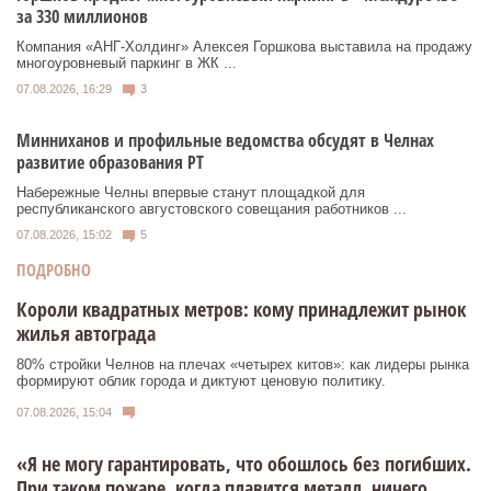
за 330 миллионов
Компания «АНГ-Холдинг» Алексея Горшкова выставила на продажу
многоуровневый паркинг в ЖК ...
07.08.2026, 16:29
3
Минниханов и профильные ведомства обсудят в Челнах
развитие образования РТ
Набережные Челны впервые станут площадкой для
республиканского августовского совещания работников ...
07.08.2026, 15:02
5
ПОДРОБНО
Короли квадратных метров: кому принадлежит рынок
жилья автограда
80% стройки Челнов на плечах «четырех китов»: как лидеры рынка
формируют облик города и диктуют ценовую политику.
07.08.2026, 15:04
«Я не могу гарантировать, что обошлось без погибших.
При таком пожаре, когда плавится металл, ничего