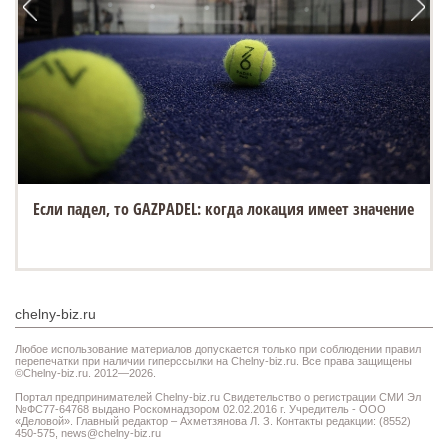
Если падел, то GAZPADEL: когда локация имеет значение
chelny-biz.ru
Любое использование материалов допускается только при соблюдении правил
перепечатки при наличии гиперссылки на Chelny-biz.ru. Все права защищены
©Chelny-biz.ru. 2012—2026.
Портал предпринимателей Chelny-biz.ru Свидетельство о регистрации СМИ Эл
№ФС77-64768 выдано Роскомнадзором 02.02.2016 г. Учредитель - ООО
«Деловой». Главный редактор – Ахметзянова Л. З. Контакты редакции: (8552)
450-575,
news@chelny-biz.ru