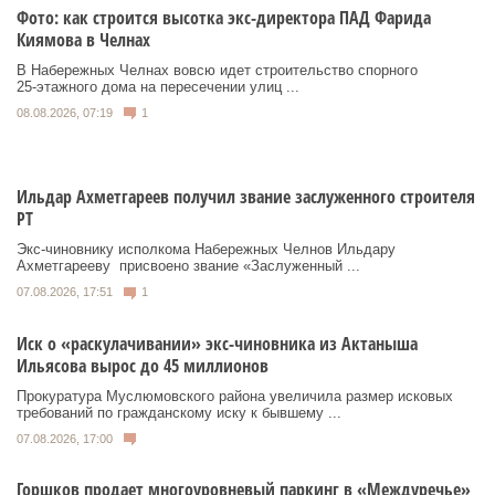
Фото: как строится высотка экс-директора ПАД Фарида
Киямова в Челнах
В Набережных Челнах вовсю идет строительство спорного
25‑этажного дома на пересечении улиц ...
08.08.2026, 07:19
1
Ильдар Ахметгареев получил звание заслуженного строителя
РТ
Экс‑чиновнику исполкома Набережных Челнов Ильдару
Ахметгарееву присвоено звание «Заслуженный ...
07.08.2026, 17:51
1
Иск о «раскулачивании» экс-чиновника из Актаныша
Ильясова вырос до 45 миллионов
Прокуратура Муслюмовского района увеличила размер исковых
требований по гражданскому иску к бывшему ...
07.08.2026, 17:00
Горшков продает многоуровневый паркинг в «Междуречье»