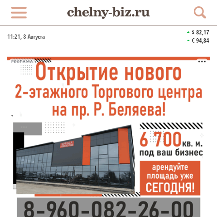
$ 82,17
11:21
, 8 Августа
€ 94,84
РЕКЛАМА