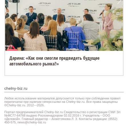
Дарина: «Как они смогли предвидеть будущее
автомобильного рынка?»
chelny-biz.ru
Любое использование материалов допускается только при соблюдении правил
перепечатки при наличии гиперссылки на Chelny-biz.ru. Все права защищены
©Chelny-biz.ru. 2012—2026.
Портал предпринимателей Chelny-biz.ru Свидетельство о регистрации СМИ Эл
№ФС77-64768 выдано Роскомнадзором 02.02.2016 г. Учредитель - ООО
«Деловой». Главный редактор – Ахметзянова Л. З. Контакты редакции: (8552)
450-575,
news@chelny-biz.ru