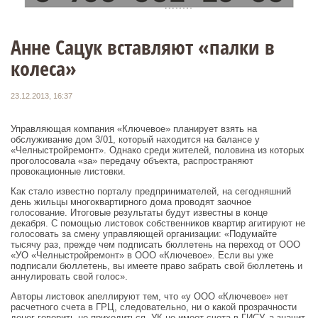
Анне Сацук вставляют «палки в
колеса»
23.12.2013, 16:37
Управляющая компания «Ключевое» планирует взять на
обслуживание дом 3/01, который находится на балансе у
«Челныстройремонт». Однако среди жителей, половина из которых
проголосовала «за» передачу объекта, распространяют
провокационные листовки.
Как стало известно порталу предпринимателей, на сегодняшний
день жильцы многоквартирного дома проводят заочное
голосование. Итоговые результаты будут известны в конце
декабря. С помощью листовок собственников квартир агитируют не
голосовать за смену управляющей организации: «Подумайте
тысячу раз, прежде чем подписать бюллетень на переход от ООО
«УО «Челныстройремонт» в ООО «Ключевое». Если вы уже
подписали бюллетень, вы имеете право забрать свой бюллетень и
аннулировать свой голос».
Авторы листовок апеллируют тем, что «у ООО «Ключевое» нет
расчетного счета в ГРЦ, следовательно, ни о какой прозрачности
денег говорить не приходиться. УК не имеет счета в ГИСУ, а значит