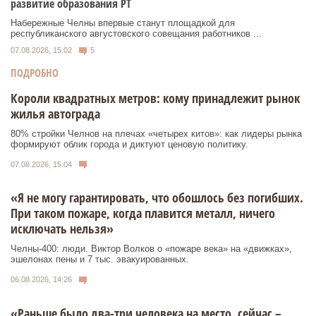
развитие образования РТ
Набережные Челны впервые станут площадкой для
республиканского августовского совещания работников ...
07.08.2026, 15:02
5
ПОДРОБНО
Короли квадратных метров: кому принадлежит рынок
жилья автограда
80% стройки Челнов на плечах «четырех китов»: как лидеры рынка
формируют облик города и диктуют ценовую политику.
07.08.2026, 15:04
«Я не могу гарантировать, что обошлось без погибших.
При таком пожаре, когда плавится металл, ничего
исключать нельзя»
Челны-400: люди. Виктор Волков о «пожаре века» на «движках»,
эшелонах пены и 7 тыс. эвакуированных.
06.08.2026, 14:26
«Раньше было два-три человека на место, сейчас –