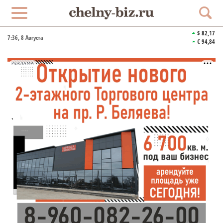
$ 82,17
7:36
, 8 Августа
€ 94,84
РЕКЛАМА