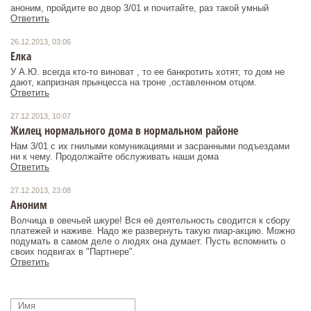
аноним, пройдите во двор 3/01 и почитайте, раз такой умный
Ответить
26.12.2013, 03:06
Елка
У А.Ю. всегда кто-то виноват , то ее банкротить хотят, то дом не
дают, капризная прынцесса на троне ,оставленном отцом.
Ответить
27.12.2013, 10:07
Жилец нормального дома в нормальном районе
Нам 3/01 с их гнилыми комуникациями и засранными подъездами
ни к чему. Продолжайте обслуживать наши дома
Ответить
27.12.2013, 23:08
Аноним
Волчица в овечьей шкуре! Вся её деятельность сводится к сбору
платежей и наживе. Надо же развернуть такую пиар-акцию. Можно
подумать в самом деле о людях она думает. Пусть вспомнить о
своих подвигах в "Партнере".
Ответить