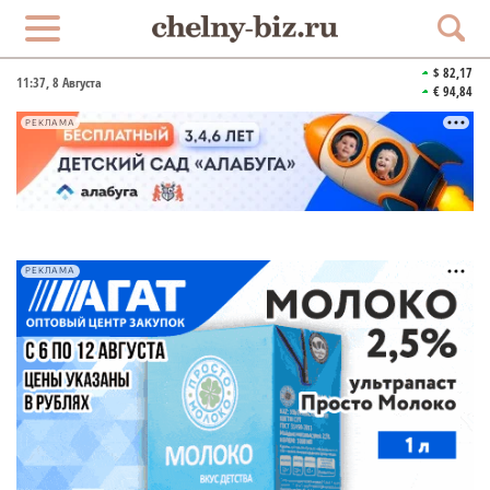
$ 82,17
11:37
, 8 Августа
€ 94,84
РЕКЛАМА
РЕКЛАМА