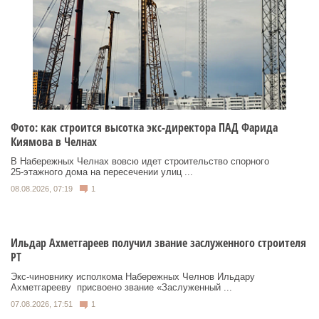
Фото: как строится высотка экс-директора ПАД Фарида
Киямова в Челнах
В Набережных Челнах вовсю идет строительство спорного
25‑этажного дома на пересечении улиц ...
08.08.2026, 07:19
1
Ильдар Ахметгареев получил звание заслуженного строителя
РТ
Экс‑чиновнику исполкома Набережных Челнов Ильдару
Ахметгарееву присвоено звание «Заслуженный ...
07.08.2026, 17:51
1