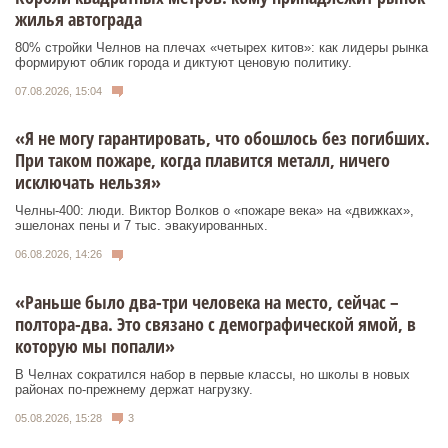
жилья автограда
80% стройки Челнов на плечах «четырех китов»: как лидеры рынка
формируют облик города и диктуют ценовую политику.
07.08.2026, 15:04
«Я не могу гарантировать, что обошлось без погибших.
При таком пожаре, когда плавится металл, ничего
исключать нельзя»
Челны-400: люди. Виктор Волков о «пожаре века» на «движках»,
эшелонах пены и 7 тыс. эвакуированных.
06.08.2026, 14:26
«Раньше было два-три человека на место, сейчас –
полтора-два. Это связано с демографической ямой, в
которую мы попали»
В Челнах сократился набор в первые классы, но школы в новых
районах по-прежнему держат нагрузку.
05.08.2026, 15:28
3