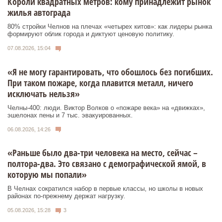
Короли квадратных метров: кому принадлежит рынок
жилья автограда
80% стройки Челнов на плечах «четырех китов»: как лидеры рынка
формируют облик города и диктуют ценовую политику.
07.08.2026, 15:04
«Я не могу гарантировать, что обошлось без погибших.
При таком пожаре, когда плавится металл, ничего
исключать нельзя»
Челны-400: люди. Виктор Волков о «пожаре века» на «движках»,
эшелонах пены и 7 тыс. эвакуированных.
06.08.2026, 14:26
«Раньше было два-три человека на место, сейчас –
полтора-два. Это связано с демографической ямой, в
которую мы попали»
В Челнах сократился набор в первые классы, но школы в новых
районах по-прежнему держат нагрузку.
05.08.2026, 15:28
3