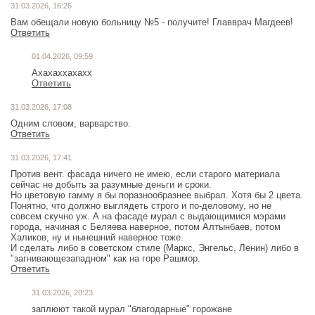
31.03.2026, 16:26
Вам обещали новую больницу №5 - получите! Главврач Магдеев!
Ответить
01.04.2026, 09:59
Ахахаххахахх
Ответить
31.03.2026, 17:08
Одним словом, варварство.
Ответить
31.03.2026, 17:41
Против вент. фасада ничего не имею, если старого материала
сейчас не добыть за разумные деньги и сроки.
Но цветовую гамму я бы поразнообразнее выбрал. Хотя бы 2 цвета.
Понятно, что должно выглядеть строго и по-деловому, но не
совсем скучно уж. А на фасаде мурал с выдающимися мэрами
города, начиная с Беляева наверное, потом Алтынбаев, потом
Халиков, ну и нынешний наверное тоже.
И сделать либо в советском стиле (Маркс, Энгельс, Ленин) либо в
"загнивающезападном" как на горе Рашмор.
Ответить
31.03.2026, 20:23
заплюют такой мурал "благодарные" горожане