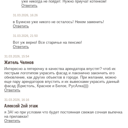
уже никогда не пойдет. Нужно приучат котенком!
Ответить
31.03.2026, 16:26
в Буинске уже никого не осталось! Некем заменить!
Ответить
31.03.2026, 21:50
Вот уж верно! Все старичье на пенсию!
Ответить
31.03.2026, 15:54
Житель Челнов
Интересно а пятерочку в качества арендатора впустят? чтоб их
пестрым логотипом украсить фасад и лаконично закончить его
обновление, как других объектов в городе. При желании, можно
еще пару арендаторов впустить и их вывесками украсить данный
фасад (Бристоль, Красное и Белое, РусАлка))))
Ответить
31.03.2026, 16:16
Алексей 2ой этаж
я ЗА! но при условии что будет постоянная свежая сочная выпечка
на прилавках!
Ответить