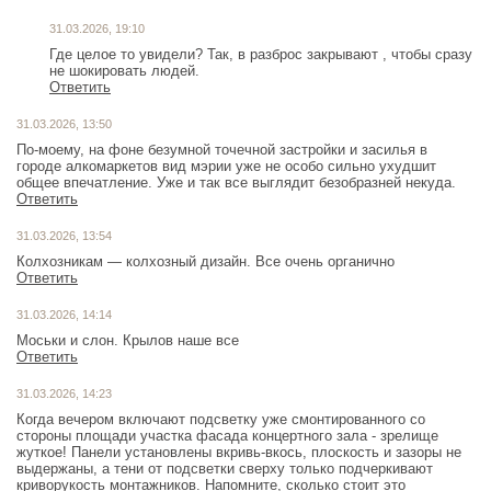
31.03.2026, 19:10
Где целое то увидели? Так, в разброс закрывают , чтобы сразу
не шокировать людей.
Ответить
31.03.2026, 13:50
По-моему, на фоне безумной точечной застройки и засилья в
городе алкомаркетов вид мэрии уже не особо сильно ухудшит
общее впечатление. Уже и так все выглядит безобразней некуда.
Ответить
31.03.2026, 13:54
Колхозникам — колхозный дизайн. Все очень органично
Ответить
31.03.2026, 14:14
Моськи и слон. Крылов наше все
Ответить
31.03.2026, 14:23
Когда вечером включают подсветку уже смонтированного со
стороны площади участка фасада концертного зала - зрелище
жуткое! Панели установлены вкривь-вкось, плоскость и зазоры не
выдержаны, а тени от подсветки сверху только подчеркивают
криворукость монтажников. Напомните, сколько стоит это