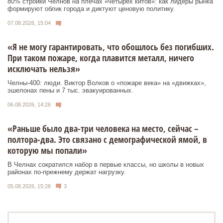
80% стройки Челнов на плечах «четырех китов»: как лидеры рынка
формируют облик города и диктуют ценовую политику.
07.08.2026, 15:04
«Я не могу гарантировать, что обошлось без погибших.
При таком пожаре, когда плавится металл, ничего
исключать нельзя»
Челны-400: люди. Виктор Волков о «пожаре века» на «движках»,
эшелонах пены и 7 тыс. эвакуированных.
06.08.2026, 14:26
«Раньше было два-три человека на место, сейчас –
полтора-два. Это связано с демографической ямой, в
которую мы попали»
В Челнах сократился набор в первые классы, но школы в новых
районах по-прежнему держат нагрузку.
05.08.2026, 15:28
3