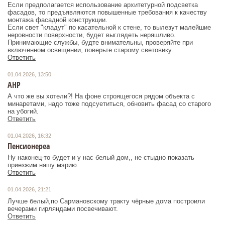
Если предполагается использование архитетурной подсветка
фасадов, то предъявляются повышенные требования к качеству
монтажа фасадной конструкции.
Если свет "кладут" по касательной к стене, то вылезут малейшие
неровности поверхности, будет выглядеть неряшливо.
Принимающие службы, будте внимательны, проверяйте при
включенном освещении, поверьте старому световику.
Ответить
01.04.2026, 13:50
АНР
А что же вы хотели?! На фоне строящегося рядом объекта с
минаретами, надо тоже подсуетиться, обновить фасад со старого
на убогий.
Ответить
01.04.2026, 16:32
Пенсионереа
Ну наконец-то будет и у нас белый дом,, не стыдно показать
приезжим нашу мэрию
Ответить
01.04.2026, 21:21
Лучше белый,по Сармановскому тракту чёрные дома построили
вечерами гирляндами посвечивают.
Ответить