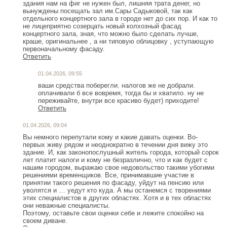
здания нам на фиг не нужен был, лишняя трата денег, но
вынуждены посещать зал им.Сары Садыковой, так как
отдельного концертного зала в городе нет до сих пор. И как то
не лицеприятно созерцать новый колхозный фасад
концертного зала, зная, что можно было сделать лучше,
краше, оригинальнее , а ни типовую облицовку , уступающую
первоначальному фасаду.
Ответить
01.04.2026, 09:55
ваши средства поберегли. налогов же не добрали.
оплачивали б все вовремя, тогда бы и хватило. ну не
переживайте, внутри все красиво будет) приходите!
Ответить
01.04.2026, 09:04
Вы немного перепутали кому и какие давать оценки. Во-
первых живу рядом и неоднократно в течении дня вижу это
здание. И, как законопослушный житель города, который сорок
лет платит налоги и кому не безразлично, что и как будет с
нашим городом, выражаю свое недовольство такими убогими
решениями временщиков. Все, принимавшие участие в
принятии такого решения по фасаду, уйдут на пенсию или
уволятся и … уедут кто куда. А мы останемся с творениями
этих специалистов в других областях. Хотя и в тех областях
они неважные специалисты.
Поэтому, оставьте свои оценки себе и лежите спокойно на
своем диване.