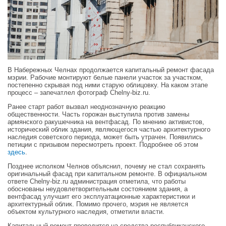
В Набережных Челнах продолжается капитальный ремонт фасада
мэрии. Рабочие монтируют белые панели участок за участком,
постепенно скрывая под ними старую облицовку. На каком этапе
процесс – запечатлел фотограф Chelny-biz.ru.
Ранее старт работ вызвал неоднозначную реакцию
общественности. Часть горожан выступила против замены
армянского ракушечника на вентфасад. По мнению активистов,
исторический облик здания, являющегося частью архитектурного
наследия советского периода, может быть утрачен. Появились
петиции с призывом пересмотреть проект. Подробнее об этом
здесь
.
Позднее исполком Челнов объяснил, почему не стал сохранять
оригинальный фасад при капитальном ремонте. В официальном
ответе Chelny-biz.ru администрация отметила, что работы
обоснованы неудовлетворительным состоянием здания, а
вентфасад улучшит его эксплуатационные характеристики и
архитектурный облик. Помимо прочего, мэрия не является
объектом культурного наследия, отметили власти.
Капитальный ремонт проводится на средства республиканского