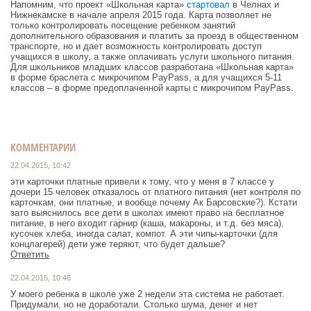
Напомним, что проект «Школьная карта»
стартовал
в Челнах и
Нижнекамске в начале апреля 2015 года. Карта позволяет не
только контролировать посещение ребенком занятий
дополнительного образования и платить за проезд в общественном
транспорте, но и дает возможность контролировать доступ
учащихся в школу, а также оплачивать услуги школьного питания.
Для школьников младших классов разработана «Школьная карта»
в форме браслета с микрочипом PayPass, а для учащихся 5-11
классов – в форме предоплаченной карты с микрочипом PayPass.
КОММЕНТАРИИ
22.04.2015, 10:42
эти карточки платные привели к тому, что у меня в 7 классе у
дочери 15 человек отказалось от платного питания (нет контроля по
карточкам, они платные, и вообще почему Ак Барсовские?). Кстати
зато выяснилось все дети в школах имеют право на бесплатное
питание, в него входит гарнир (каша, макароны, и т.д. без мяса),
кусочек хлеба, иногда салат, компот. А эти чипы-карточки (для
концлагерей) дети уже теряют, что будет дальше?
Ответить
22.04.2015, 10:46
У моего ребенка в школе уже 2 недели эта система не работает.
Придумали, но не доработали. Столько шума, денег и нет