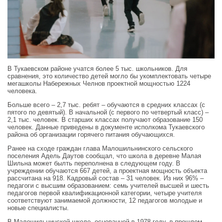
В Тукаевском районе учатся более 5 тыс. школьников. Для
сравнения, это количество детей могло бы укомплектовать четыре
мегашколы Набережных Челнов проектной мощностью 1224
человека.
Больше всего – 2,7 тыс. ребят – обучаются в средних классах (с
пятого по девятый). В начальной (с первого по четвертый класс) –
2,1 тыс. человек. В старших классах получают образование 150
человек. Данные приведены в документе исполкома Тукаевского
района об организации горячего питания обучающихся.
Ранее на сходе граждан глава Малошильнинского сельского
поселения Адель Даутов сообщал, что школа в деревне Малая
Шильна может былть переполнена в следующем году. В
учреждении обучаются 667 детей, а проектная мощность объекта
рассчитана на 918. Кадровый состав – 31 человек. Из них 96% –
педагоги с высшим образованием: семь учителей высшей и шесть
педагогов первой квалификационной категории, четыре учителя
соответствуют занимаемой должности, 12 педагогов молодые и
новые специалисты.
В Малошильнинской школе, основанной в 1978 году, в прошлом