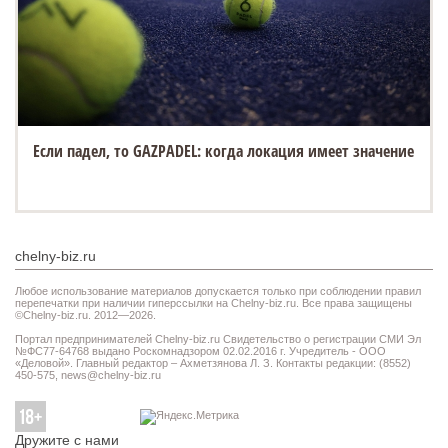
Если падел, то GAZPADEL: когда локация имеет значение
chelny-biz.ru
Любое использование материалов допускается только при соблюдении правил
перепечатки при наличии гиперссылки на Chelny-biz.ru. Все права защищены
©Chelny-biz.ru. 2012—2026.
Портал предпринимателей Chelny-biz.ru Свидетельство о регистрации СМИ Эл
№ФС77-64768 выдано Роскомнадзором 02.02.2016 г. Учредитель - ООО
«Деловой». Главный редактор – Ахметзянова Л. З. Контакты редакции: (8552)
450-575,
news@chelny-biz.ru
Дружите с нами