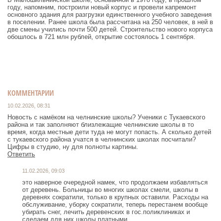
году, напомним, построили новый корпус и провели капремонт
основного здания для разгрузки единственного учебного заведения
в поселении. Ранее школа была рассчитана на 250 человек, в ней в
две смены учились почти 500 детей. Строительство нового корпуса
обошлось в 721 млн рублей, открытие состоялось 1 сентября.
КОММЕНТАРИИ
10.02.2026, 08:31
Новость с намёком на челнинские школы? Ученики с Тукаевского
района и так заполняют близлежащие челнинские школы в то
время, когда местные дети туда не могут попасть. А сколько детей
с тукаевского района учатся в челнинских школах посчитали?
Цифры в студию, ну для полноты картины.
Ответить
11.02.2026, 09:03
это наверное очередной намек, что продолжаем избавляться
от деревень. Больницы во многих школах смели, школы в
деревнях сократили, только в крупных оставили. Расходы на
обслуживание, уборку сократили, теперь перестанем вообще
убирать снег, лечить деревенских в гос.поликлиниках и
сделаем для них школы платными.