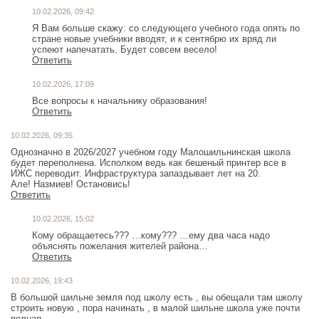
10.02.2026, 09:42
Я Вам больше скажу: со следующего учебного года опять по
стране новые учебники вводят, и к сентябрю их вряд ли
успеют напечатать. Будет совсем весело!
Ответить
10.02.2026, 17:09
Все вопросы к начальнику образования!
Ответить
10.02.2026, 09:35
Однозначно в 2026/2027 учебном году Малошильнинская школа
будет переполнена. Исполком ведь как бешеный принтер все в
ИЖС переводит. Инфраструктура запаздывает лет на 20.
Але! Назмиев! Остановись!
Ответить
10.02.2026, 15:02
Кому обращаетесь??? …кому??? …ему два часа надо
объяснять пожелания жителей района…
Ответить
10.02.2026, 19:43
В большой шильне земля под школу есть , вы обещали там школу
строить новую , пора начинать , в малой шильне школа уже почти
полная.