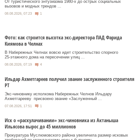
От туристического энтузиазма 1980‑х до острых социальных
вызовов и модных трендов ...
08.08.2026, 07:23
1
Фото: как строится высотка экс-директора ПАД Фарида
Киямова в Челнах
В Набережных Челнах вовсю идет строительство спорного
25‑этажного дома на пересечении улиц ...
08.08.2026, 07:19
4
Ильдар Ахметгареев получил звание заслуженного строителя
РТ
Экс‑чиновнику исполкома Набережных Челнов Ильдару
Ахметгарееву присвоено звание «Заслуженный ...
07.08.2026, 17:51
1
Иск о «раскулачивании» экс-чиновника из Актаныша
Ильясова вырос до 45 миллионов
Прокуратура Муслюмовского района увеличила размер исковых
требований по гражданскому иску к бывшему ...