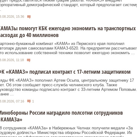
удет предоставляться гибкий график работы. «КАМАЗ» внедряет
орпоративный демографический стандарт, который предполагает систем
.
3.08.2026, 15:36
КАМАЗы помогут КБК ежегодно экономить на транспортных
асходах до 40 миллионов
артонно-бумажный комбинат «КАМА» из Пермского края пополнил
втопарк двумя самосвалами КАМАЗ-6520. На предприятии рассчитывают
то использование собственной техники позволит ежегодно экономить ...
3.08.2026, 11:18
ФК «КАМАЗ» подписал контракт с 17-летним защитником
яды ФК «КАМАЗ» пополнил Артем Осыпа, центральному защитнику 17
ет. Об этом сообщает пресс-служба челнинского клуба. Также
уководство команды подписало контракт с 33-летним Артемом Поповым.
анее ...
3.08.2026, 07:16
1
Минобороны России наградило полсотни сотрудников
«КАМАЗа»
8 сотрудников «КАМАЗа» в Набережных Челнах получили медали «За
рудовую доблесть» Министерства обороны Российской Федерации. Их