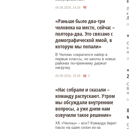
06.08.2026, 14:26
П
к
Д
«Раньше было два-три
0
человека на место, сейчас –
полтора-два. Это связано с
«
демографической ямой, в
О
которую мы попали»
с
о
В Челнах сократился набор в
первые классы, но школы в новых
0
районах по-прежнему держат
нагрузку.
«
2
05.08.2026, 15:28
3
О
«Нас собрали и сказали –
8
п
команду распускают. Утром
0
мы обсуждали внутренние
вопросы, а уже днем нам
Х
озвучили такое решение»
ХК «Челны» – все? Команда берет
С
паузу на один сезон из-за