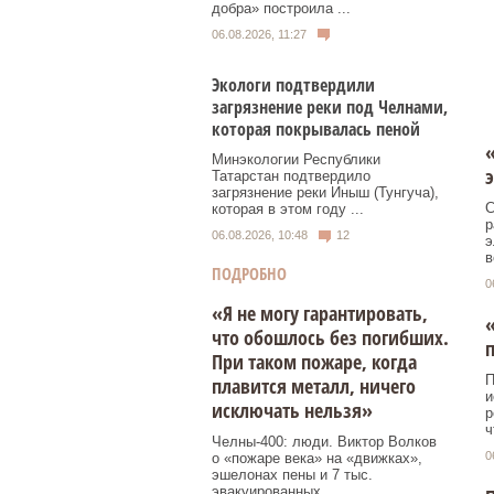
добра» построила ...
06.08.2026, 11:27
Экологи подтвердили
загрязнение реки под Челнами,
которая покрывалась пеной
Минэкологии Республики
э
Татарстан подтвердило
загрязнение реки Иныш (Тунгуча),
С
которая в этом году ...
р
06.08.2026, 10:48
12
э
в
ПОДРОБНО
0
«Я не могу гарантировать,
«
что обошлось без погибших.
При таком пожаре, когда
П
плавится металл, ничего
и
исключать нельзя»
р
ч
Челны-400: люди. Виктор Волков
0
о «пожаре века» на «движках»,
эшелонах пены и 7 тыс.
эвакуированных.