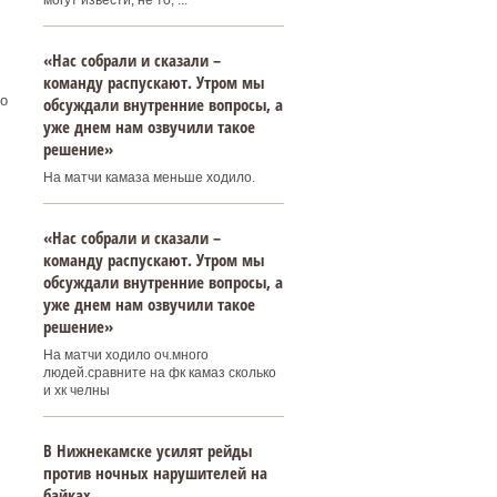
могут извести, не то, ...
«Нас собрали и сказали –
команду распускают. Утром мы
о
обсуждали внутренние вопросы, а
уже днем нам озвучили такое
решение»
На матчи камаза меньше ходило.
«Нас собрали и сказали –
команду распускают. Утром мы
обсуждали внутренние вопросы, а
уже днем нам озвучили такое
решение»
На матчи ходило оч.много
людей.сравните на фк камаз сколько
и хк челны
В Нижнекамске усилят рейды
против ночных нарушителей на
байках