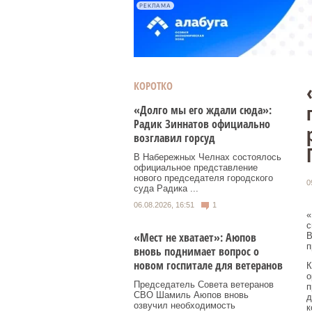
РЕКЛАМА
КОРОТКО
«Долго мы его ждали сюда»:
Радик Зиннатов официально
возглавил горсуд
В Набережных Челнах состоялось
официальное представление
нового председателя городского
0
суда Радика ...
06.08.2026, 16:51
1
«
с
«Мест не хватает»: Аюпов
В
п
вновь поднимает вопрос о
новом госпитале для ветеранов
К
о
Председатель Совета ветеранов
п
СВО Шамиль Аюпов вновь
д
озвучил необходимость
к