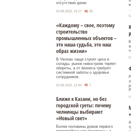
б
отсутствия денег.
к
..
04.08.2026, 16:17
69
0
«Каждому – свое, поэтому
строительство
р
промышленных объектов –
К
это наша судьба, это наш
а
образ жизни»
ч
0
В Челнах чаще строят цеха и
склады, рынок новостроек теряет
обороты, а от бизнеса требуют
системной заботы о здоровье
сотрудников.
Р
л
03.08.2026, 13:44
7
р
Р
0
Ближе к Казани, но без
городской суеты: почему
челнинцы выбирают
«Новый свет»
4
Более половины домов первого
т
микрорайона уже построены, а