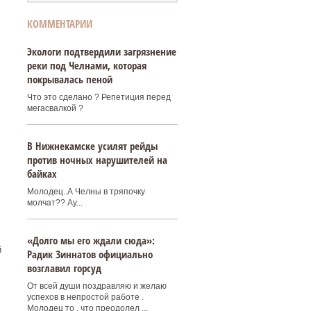
КОММЕНТАРИИ
Экологи подтвердили загрязнение
реки под Челнами, которая
покрывалась пеной
Что это сделано ? Репетиция перед
мегасвалкой ?
В Нижнекамске усилят рейды
против ночных нарушителей на
байках
Молодец..А Челны в тряпочку
молчат?? Ау...
«Долго мы его ждали сюда»:
й
Радик Зиннатов официально
возглавил горсуд
От всей души поздравляю и желаю
успехов в непростой работе .
Молодец то , что преодолел ...