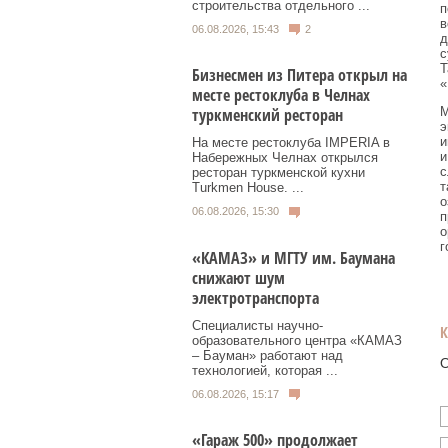
строительства отдельного ...
п
в
06.08.2026, 15:43
2
д
с
Т
Бизнесмен из Питера открыл на
«
месте рестоклуба в Челнах
М
туркменский ресторан
э
и
На месте рестоклуба IMPERIA в
и
Набережных Челнах открылся
с
ресторан туркменской кухни
т
Turkmen House. ...
о
06.08.2026, 15:30
п
о
г
«КАМАЗ» и МГТУ им. Баумана
снижают шум
электротранспорта
Специалисты научно-
образовательного центра «КАМАЗ
– Бауман» работают над
О
технологией, которая ...
06.08.2026, 15:17
«Гараж 500» продолжает