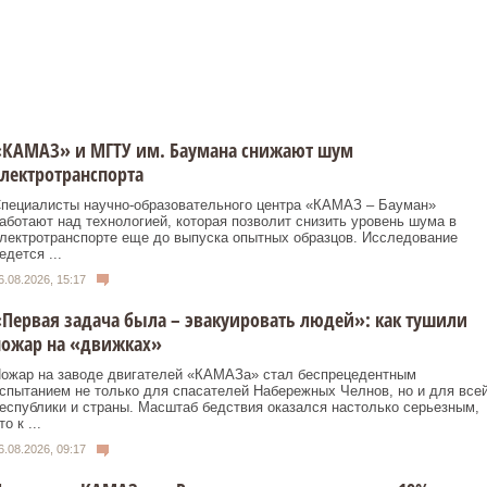
«КАМАЗ» и МГТУ им. Баумана снижают шум
лектротранспорта
пециалисты научно-образовательного центра «КАМАЗ – Бауман»
аботают над технологией, которая позволит снизить уровень шума в
лектротранспорте еще до выпуска опытных образцов. Исследование
едется ...
6.08.2026, 15:17
Первая задача была – эвакуировать людей»: как тушили
пожар на «движках»
ожар на заводе двигателей «КАМАЗа» стал беспрецедентным
спытанием не только для спасателей Набережных Челнов, но и для все
еспублики и страны. Масштаб бедствия оказался настолько серьезным,
то к ...
6.08.2026, 09:17