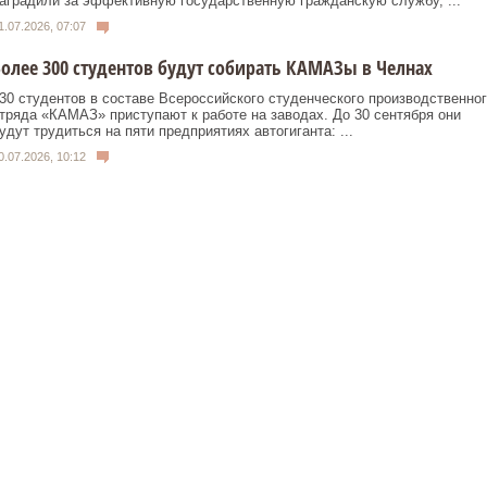
аградили за эффективную государственную гражданскую службу, ...
1.07.2026, 07:07
олее 300 студентов будут собирать КАМАЗы в Челнах
30 студентов в составе Всероссийского студенческого производственног
тряда «КАМАЗ» приступают к работе на заводах. До 30 сентября они
удут трудиться на пяти предприятиях автогиганта: ...
0.07.2026, 10:12