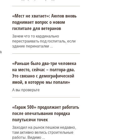
«Мест не хватает»: Аюпов вновь
поднимает вопрос о новом
госпитале для ветеранов
Зачем что то кардинально
перестраивать под госпиталь, если
здание перинаталки ...
а
«Раньше было два-три человека
на место, сейчас – полтора-два.
Это связано с демографической
ямой, в которую мы попали»
А вы проверьте
«Гараж 500» продолжает работать
после опечатывания порядка
полутысячи точек
Заходил на рынок пешком недавно,
там активно велись строительные
работы. Видимо ...