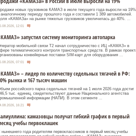
Продажи «КАМАЗа» в России в июле выросли на 19%
родажи новых грузовиков КАМАЗ в июле текущего года выросли на 19%
 аналогичному периоду прошлого года и составили 1 389 автомобилей.
оля «КАМАЗа» на рынке тяжелых грузовиков увеличилась до 40%. ...
5.08.2026, 12:01
КАМАЗ» запустил систему мониторинга автопарка
ператор мобильной связи T2 начал сотрудничество с ИЦ «КАМАЗ» в
фере телематического контроля транспортных средств. В рамках проект
рганизованы конвейерные поставки SIM‑карт для оборудования ...
5.08.2026, 07:01
КАМАЗ» – лидер по количеству седельных тягачей в РФ:
0% рынка и 167 тысяч машин
бъем российского парка седельных тягачей на 1 июля 2026 года достиг
46,5 тыс. единиц, свидетельствуют данные Национального агентства
ромышленной информации (НАПИ). В этом сегменте ...
4.08.2026, 16:21
алиуллина: камазовцы получат гибкий график в первый
месяц учебы первоклашек
 нынешнего года родителям первоклассников в первый месяц учебы