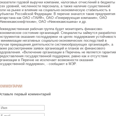
оказатели годовой выручки компании, налоговых отчислений в бюджеты
сех уровней, численности персонала, а также наличие существенной
оли на рынке и влияние на социально-экономическую стабильность в
убъектах Российской Федерации. В перечне значатся такие предприятия
атарстана как ОАО «ТАИФ», ОАО «Генерирующая компания», ОАО
Нижнекамскнефтехим», ОАО «Нижнекамскшина» и др.
ежведомственная рабочая группа будет мониторить финансово-
кономическое состояние организаций. Специалисты займутся разработко
нструментов оказания господдержки «в целях поддержания устойчивост
 минимизации негативных социально-экономических последствий в
лучае прекращения деятельности системообразующих организаций», а
акже рассмотрением заявок организаций и планов их финансового
здоровления. «Включение организации в Перечень не является гарантие
редоставления государственной поддержки, равно как и отсутствие
рганизации в Перечне не исключает возможности оказания
осударственной поддержки», - сообщают в МЭР.
КОММЕНТАРИИ
ставьте первый комментарий