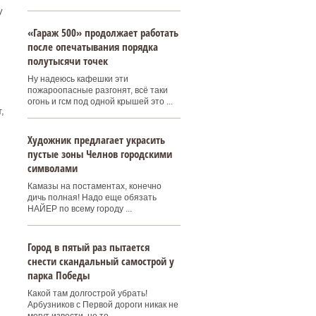
у
«Гараж 500» продолжает работать
после опечатывания порядка
полутысячи точек
Ну надеюсь кафешки эти
пожароопасные разгонят, всё таки
огонь и гсм под одной крышей это ...
,
Художник предлагает украсить
пустые зоны Челнов городскими
символами
Камазы на постаментах, конечно
дичь полная! Надо еще обязать
НАЙЕР по всему городу ...
Город в пятый раз пытается
снести скандальный самострой у
парка Победы
Какой там долгострой убрать!
Арбузников с Первой дороги никак не