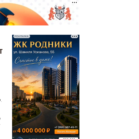
РЕКЛАМА
т
.
е
,