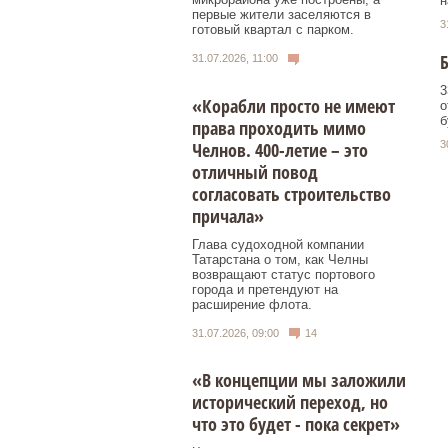
н
первые жители заселяются в
3
готовый квартал с парком.
Б
31.07.2026, 11:00
3
«Корабли просто не имеют
о
б
права проходить мимо
Челнов. 400-летие – это
3
отличный повод
согласовать строительство
причала»
Глава судоходной компании
Татарстана о том, как Челны
возвращают статус портового
города и претендуют на
расширение флота.
31.07.2026, 09:00
14
«В концепции мы заложили
исторический переход, но
что это будет - пока секрет»