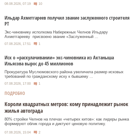
08.08.2026, 07:19
10
Ильдар Ахметгареев получил звание заслуженного строителя
РТ
Экс‑чиновнику исполкома Набережных Челнов Ильдару
Ахметгарееву присвоено звание «Заслуженный ...
07.08.2026, 17:51
1
Иск о «раскулачивании» экс-чиновника из Актаныша
Ильясова вырос до 45 миллионов
Прокуратура Муслюмовского района увеличила размер исковых
требований по гражданскому иску к бывшему ...
07.08.2026, 17:00
1
ПОДРОБНО
Короли квадратных метров: кому принадлежит рынок
жилья автограда
80% стройки Челнов на плечах «четырех китов»: как лидеры рынка
формируют облик города и диктуют ценовую политику.
07.08.2026, 15:04
2