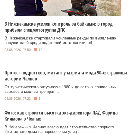
В Нижнекамске усилен контроль за байками: в город
прибыла спецмотогруппа ДПС
В Нижнекамске стартовали усиленные рейды по выявлению
нарушителей среди водителей мототехники, об ...
08.08.2026, 07:50
12
Протест подростков, митинг у мэрии и мода 90-х: страницы
истории Челнов
От туристического энтузиазма 1980‑х до острых социальных
вызовов и модных трендов ...
08.08.2026, 07:23
1
Фото: как строится высотка экс-директора ПАД Фарида
Киямова в Челнах
В Набережных Челнах вовсю идет строительство спорного
25‑этажного дома на пересечении улиц ...