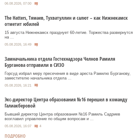
06.08.2026, 07:00
Тhe Нatters, Тямаев, Тухватуллин и салют – как Нижнекамск
отметит юбилей
15 августа Нижнекамск празднует 60‑летие. Торжества развернутся
на ...
05.08.2026, 16:49
Замначальника отдела Гостехнадзора Челнов Рамиля
Бурганова отправили в СИЗО
Горсуд избрал меру пресечения в виде ареста Рамилю Бурганову,
заместителю начальника отдела ...
05.08.2026, 16:21
Экс-директор Центра образования №16 перешел в команду
Галиакберовой
Бывший директор Центра образования №16 Рамиль Садриев
возглавил управление по общим вопросам и ...
05.08.2026, 16:07
4
ПОДРОБНО