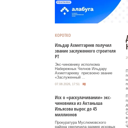
РЕКЛАМА
КОРОТКО
Ильдар Ахметгареев получил
звание заслуженного строителя
РТ
2
Экс‑чиновнику исполкома
Набережных Челнов Ильдару
П
Ахметгарееву присвоено звание
п
«Заслуженный ...
н
п
07.08.2026, 17:51
а
П
Иск о «раскулачивании» экс-
п
чиновника из Актаныша
д
Ильясова вырос до 45
а
О
миллионов
в
с
Прокуратура Муслюмовского
Ч
района увеличила размер исковых