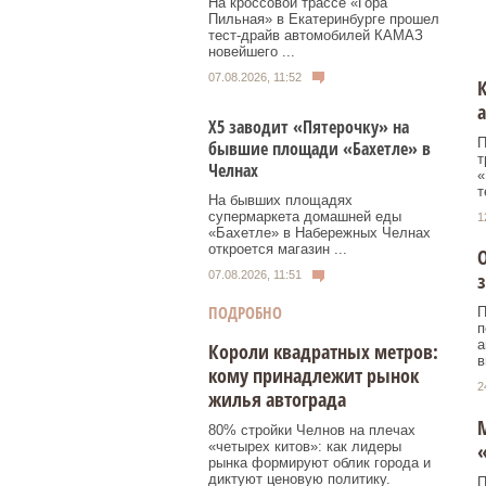
На кроссовой трассе «Гора
Пильная» в Екатеринбурге прошел
тест-драйв автомобилей КАМАЗ
новейшего ...
07.08.2026, 11:52
К
а
Х5 заводит «Пятерочку» на
П
бывшие площади «Бахетле» в
т
Челнах
«
т
На бывших площадях
супермаркета домашней еды
1
«Бахетле» в Набережных Челнах
откроется магазин ...
з
07.08.2026, 11:51
ПОДРОБНО
П
п
а
Короли квадратных метров:
в
кому принадлежит рынок
2
жилья автограда
М
80% стройки Челнов на плечах
«четырех китов»: как лидеры
рынка формируют облик города и
диктуют ценовую политику.
П