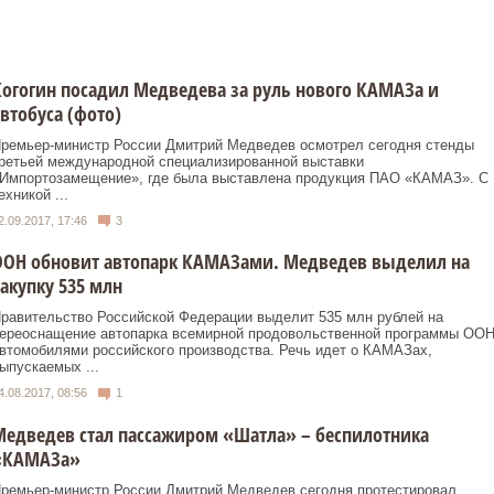
огогин посадил Медведева за руль нового КАМАЗа и
втобуса (фото)
ремьер-министр России Дмитрий Медведев осмотрел сегодня стенды
ретьей международной специализированной выставки
Импортозамещение», где была выставлена продукция ПАО «КАМАЗ». С
ехникой ...
2.09.2017, 17:46
3
ООН обновит автопарк КАМАЗами. Медведев выделил на
акупку 535 млн
равительство Российской Федерации выделит 535 млн рублей на
ереоснащение автопарка всемирной продовольственной программы ОО
втомобилями российского производства. Речь идет о КАМАЗах,
ыпускаемых ...
4.08.2017, 08:56
1
едведев стал пассажиром «Шатла» – беспилотника
«КАМАЗа»
ремьер-министр России Дмитрий Медведев сегодня протестировал