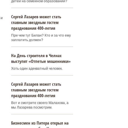
детей на семейном образовании?
Сергей Лазарев может стать
 и
главным звездным гостем
празднования 400‑летия
При чем тут Билан? Кто и за что ему
заплатить должен?
На День строителя в Челнах
выступят «Отпетые мошенники»
Хоть один адекватный человек.
Сергей Лазарев может стать
главным звездным гостем
празднования 400‑летия
Вот и смотрите своего Малахова, а
мы Лазарева посмотрим.
Бизнесмен из Питера открыл на