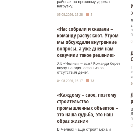
районах по-прежнему держат
И
нагрузку.
05.08.2026, 15:28
3
В
з
«Нас собрали и сказали –
п
команду распускают. Утром
п
мы обсуждали внутренние
0
вопросы, а уже днем нам
озвучили такое решение»
ХК «Челны» – все? Команда берет
П
паузу на один сезон из-за
«
отсутствия денег.
в
04.08.2026, 16:17
73
1
«Каждому – свое, поэтому
строительство
промышленных объектов –
В
это наша судьба, это наш
Д
п
образ жизни»
0
В Челнах чаще строят цеха и