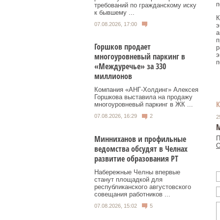
п
требований по гражданскому иску
к бывшему ...
К
07.08.2026, 17:00
э
а
п
Горшков продает
р
э
многоуровневый паркинг в
п
«Междуречье» за 330
миллионов
Компания «АНГ-Холдинг» Алексея
Горшкова выставила на продажу
многоуровневый паркинг в ЖК ...
07.08.2026, 16:29
2
2
Минниханов и профильные
П
О
ведомства обсудят в Челнах
развитие образования РТ
Набережные Челны впервые
станут площадкой для
республиканского августовского
совещания работников ...
07.08.2026, 15:02
5