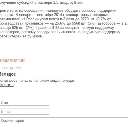
олучение субсидий в размере 1,5 млрд рублей.
роме того, на совещании планируют обсудить вопросы поддержки
кспорта. В январе — сентябре 2014 г. экспорт новых легковых
втомобилей из России упал почти в 3 раза до 9770 шт. (0,7% от
роизводства), грузовиков — на 25,6% до 5568 шт. (5%), автобусов — в 2,
аза до 625 шт. (2%). Правила ВТО запрещают прямую поддержку
кспортеров, поэтому заводы рассчитывают на кредитную поддержку
отребителей за рубежом.
КОММЕНТАРИИ
5.11.2014, 23:03
Мамедов
опытаюсь попасть на прием когда приедит.
тветить