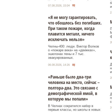
б
07.08.2026, 15:04
и
2
«Я не могу гарантировать,
что обошлось без погибших.
При таком пожаре, когда
П
М
плавится металл, ничего
ф
исключать нельзя»
2
Челны-400: люди. Виктор Волков
о «пожаре века» на «движках»,
эшелонах пены и 7 тыс.
эвакуированных.
Д
06.08.2026, 14:26
н
и
«Раньше было два-три
2
человека на место, сейчас –
М
полтора-два. Это связано с
демографической ямой, в
Д
которую мы попали»
п
с
В Челнах сократился набор в
2
первые классы, но школы в новых