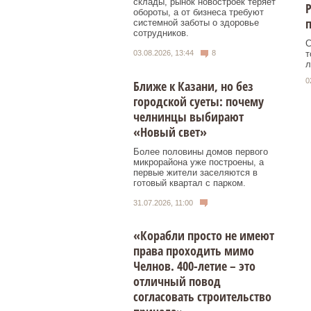
склады, рынок новостроек теряет
Р
обороты, а от бизнеса требуют
системной заботы о здоровье
сотрудников.
С
т
03.08.2026, 13:44
8
л
0
Ближе к Казани, но без
городской суеты: почему
челнинцы выбирают
«Новый свет»
Более половины домов первого
микрорайона уже построены, а
первые жители заселяются в
готовый квартал с парком.
31.07.2026, 11:00
«Корабли просто не имеют
права проходить мимо
Челнов. 400-летие – это
отличный повод
согласовать строительство