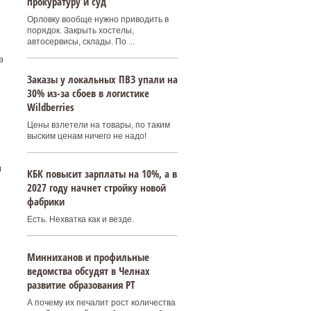
прокуратуру и суд
Орловку вообще нужно приводить в
порядок. Закрыть хостелы,
автосервисы, склады. По ...
в
Заказы у локальных ПВЗ упали на
30% из-за сбоев в логистике
Wildberries
Цены взлетели на товары, по таким
выским ценам ничего не надо!
м
КБК повысит зарплаты на 10%, а в
2027 году начнет стройку новой
фабрики
Есть. Нехватка как и везде.
Минниханов и профильные
ведомства обсудят в Челнах
развитие образования РТ
А почему их печалит рост количества