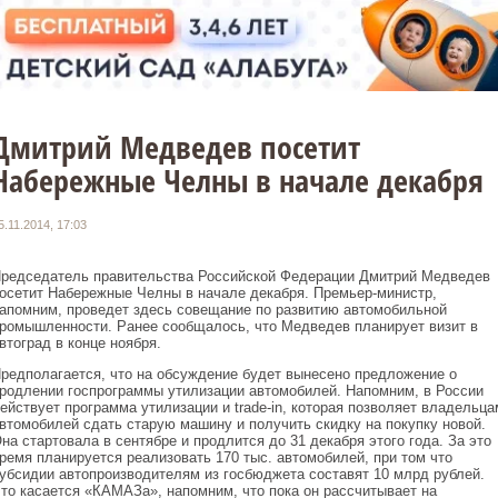
Дмитрий Медведев посетит
Набережные Челны в начале декабря
5.11.2014, 17:03
редседатель правительства Российской Федерации Дмитрий Медведев
осетит Набережные Челны в начале декабря. Премьер-министр,
апомним, проведет здесь совещание по развитию автомобильной
ромышленности. Ранее сообщалось, что Медведев планирует визит в
втоград в конце ноября.
редполагается, что на обсуждение будет вынесено предложение о
родлении госпрограммы утилизации автомобилей. Напомним, в России
ействует программа утилизации и trade-in, которая позволяет владельца
втомобилей сдать старую машину и получить скидку на покупку новой.
на стартовала в сентябре и продлится до 31 декабря этого года. За это
ремя планируется реализовать 170 тыс. автомобилей, при том что
убсидии автопроизводителям из госбюджета составят 10 млрд рублей.
то касается «КАМАЗа», напомним, что пока он рассчитывает на