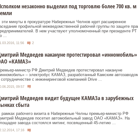
сполком незаконно выделил под торговлю более 700 кв. м
земли
 эти минуты в прокуратуре Набережных Челнов идет расширенное
аседание профильной межведомственной рабочей группы по защите пра
редпринимателей. В нем участвуют уполномоченный при президенте РТ
о ...
1.03.2016, 11:56
2
Дмитрий Медведев накануне протестировал «инномобиль»
ОАО «КАМАЗ»
ремьер-министр РФ Дмитрий Медведев протестировал накануне
инномобиль» – электробус КАМАЗ, разработанный Камским автозаводо
 сотрудничестве с инжиниринговой компанией Drive ...
0.06.2015, 09:57
Дмитрий Медведев видит будущее КАМАЗа в зарубежных
рынках сбыта
 рамках рабочего визита в Набережные Челны премьер-министр РФ
митрий Медведев посетил автомобильный завод ОАО «КАМАЗ». На
лощадке завода состоялся митинг, посвященный 45-летию ...
2.12.2014, 17:16