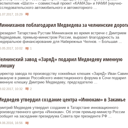
еспилотник «Шатл» – совместный проект «КАМАЗа» и НАМИ (научно-
сследовательского автомобильного и автомоторного ...
1.07.2017, 15:29
Минниханов поблагодарил Медведева за челнинские дорог
резидент Татарстана Рустам Минниханов во время встречи с Дмитрием
едведевым, премьер-министром России, выразил благодарность за
едеральное финансирование для Набережных Челнов. – Большая ...
6.05.2017, 10:02
1
Челнинский завод «ЗаряД» подарил Медведеву именную
клюшку
иректор завода по производству хоккейных клюшек «ЗаряД» Иван Савин
акануне в рамках Российского инвестиционного форума в Сочи подарил
менную клюшку Дмитрию Медведеву, председателю ...
8.02.2017, 10:32
2
едведев утвердил создание центра «Иннокам» в Закамье
митрий Медведев утвердил создание в Татарстане инновационного
роизводственного центра «Иннокам». Об этом премьер-министр России
ообщил на заседании президиума Совета при президенте РФ ...
4.06.2016, 16:56