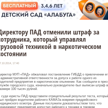
Директору ПАД отменили штраф за
сотрудника, который управлял
грузовой техникой в наркотическом
состоянии
7.10.2014, 17:40
иректор МУП «ПАД» обжаловал постановление ГИБДД о привлечении ег
 административной ответственности за допуск к работе одного из
одителей предприятия в наркотическом опьянении. Как сообщили в прес
лужбе городского суда, изначально руководителю был выписан штраф в
азмере 100 тысяч рублей.
 суде юристы ПАД представили отрицательный результат теста, которы
ыл пройден водителем рабочего КАМАЗа вовремя предрейсового
едицинского осмотра. Данные послужили доказательством того, что
енеджмент предприятия допустил рабочего к технике в трезвом