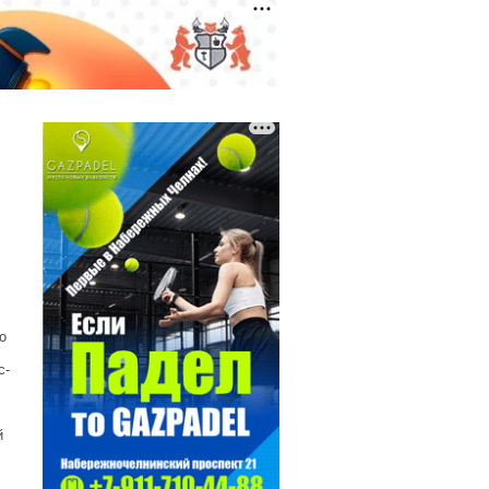
о
с-
й