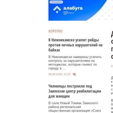
РЕКЛАМА
КОРОТКО
В Нижнекамске усилят рейды
против ночных нарушителей на
байках
В Нижнекамске намерены усилить
контроль за нарушителями на
мотоциклах, которые гоняют по
0
городу в ...
06.08.2026, 12:33
Д
к
Челнинцы построили под
в
с
Заинском центр реабилитации
р
для женщин
В
В селе Новый Токмак Заинского
б
района региональная
м
общественная организация «Союз
м