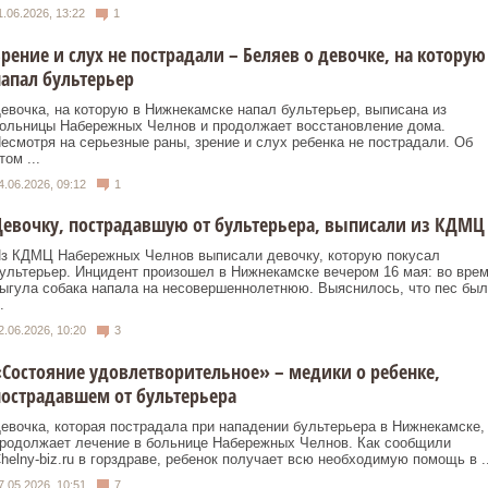
1.06.2026, 13:22
1
рение и слух не пострадали – Беляев о девочке, на которую
апал бультерьер
евочка, на которую в Нижнекамске напал бультерьер, выписана из
ольницы Набережных Челнов и продолжает восстановление дома.
есмотря на серьезные раны, зрение и слух ребенка не пострадали. Об
том ...
4.06.2026, 09:12
1
евочку, пострадавшую от бультерьера, выписали из КДМЦ
з КДМЦ Набережных Челнов выписали девочку, которую покусал
ультерьер. Инцидент произошел в Нижнекамске вечером 16 мая: во вре
ыгула собака напала на несовершеннолетнюю. Выяснилось, что пес был
.
2.06.2026, 10:20
3
Состояние удовлетворительное» – медики о ребенке,
острадавшем от бультерьера
евочка, которая пострадала при нападении бультерьера в Нижнекамске,
родолжает лечение в больнице Набережных Челнов. Как сообщили
helny-biz.ru в горздраве, ребенок получает всю необходимую помощь в ..
7.05.2026, 10:51
7