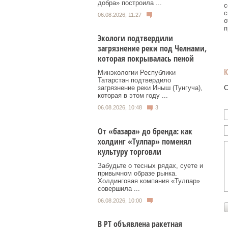
добра» построила ...
с
с
06.08.2026, 11:27
о
п
Экологи подтвердили
загрязнение реки под Челнами,
которая покрывалась пеной
Минэкологии Республики
Татарстан подтвердило
О
загрязнение реки Иныш (Тунгуча),
которая в этом году ...
06.08.2026, 10:48
3
От «базара» до бренда: как
холдинг «Тулпар» поменял
культуру торговли
Забудьте о тесных рядах, суете и
привычном образе рынка.
Холдинговая компания «Тулпар»
совершила ...
06.08.2026, 10:00
В РТ объявлена ракетная