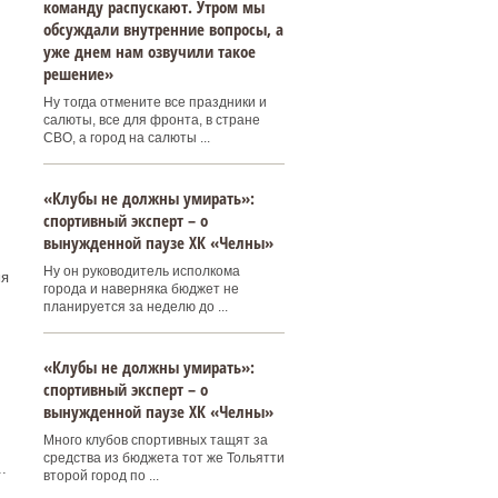
команду распускают. Утром мы
обсуждали внутренние вопросы, а
уже днем нам озвучили такое
решение»
Ну тогда отмените все праздники и
салюты, все для фронта, в стране
СВО, а город на салюты ...
«Клубы не должны умирать»:
спортивный эксперт – о
вынужденной паузе ХК «Челны»
Ну он руководитель исполкома
мя
города и наверняка бюджет не
планируется за неделю до ...
«Клубы не должны умирать»:
спортивный эксперт – о
вынужденной паузе ХК «Челны»
Много клубов спортивных тащят за
средства из бюджета тот же Тольятти
.
второй город по ...