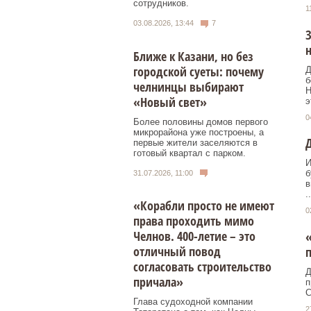
сотрудников.
1
03.08.2026, 13:44
7
З
н
Ближе к Казани, но без
городской суеты: почему
Д
б
челнинцы выбирают
Н
«Новый свет»
э
0
Более половины домов первого
микрорайона уже построены, а
Д
первые жители заселяются в
готовый квартал с парком.
И
б
31.07.2026, 11:00
в
..
«Корабли просто не имеют
0
права проходить мимо
Челнов. 400-летие – это
«
отличный повод
п
согласовать строительство
Д
причала»
п
C
Глава судоходной компании
2