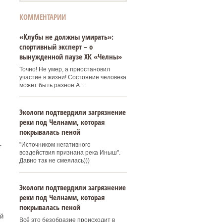
КОММЕНТАРИИ
«Клубы не должны умирать»:
и
спортивный эксперт – о
вынужденной паузе ХК «Челны»
Точно! Не умер, а приостановил
участие в жизни! Состояние человека
может быть разное А ...
Экологи подтвердили загрязнение
реки под Челнами, которая
покрывалась пеной
"Источником негативного
г
воздействия признана река Иныш".
Давно так не смеялась)))
Экологи подтвердили загрязнение
реки под Челнами, которая
покрывалась пеной
й
Всё это безобразие происходит в