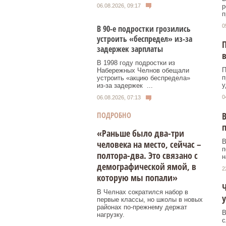
р
06.08.2026, 09:17
п
0
В 90-е подростки грозились
устроить «беспредел» из-за
П
задержек зарплаты
в
В 1998 году подростки из
П
Набережных Челнов обещали
п
устроить «акцию беспредела»
у
из‑за задержек ...
0
06.08.2026, 07:13
В
ПОДРОБНО
«Раньше было два-три
В
человека на место, сейчас –
п
полтора-два. Это связано с
н
демографической ямой, в
2
которую мы попали»
Ч
В Челнах сократился набор в
у
первые классы, но школы в новых
районах по-прежнему держат
В
нагрузку.
с