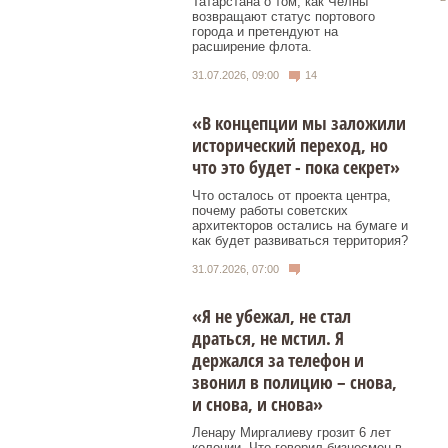
Татарстана о том, как Челны
возвращают статус портового
города и претендуют на
расширение флота.
31.07.2026, 09:00
14
«В концепции мы заложили
исторический переход, но
что это будет - пока секрет»
Что осталось от проекта центра,
почему работы советских
архитекторов остались на бумаге и
как будет развиваться территория?
31.07.2026, 07:00
«Я не убежал, не стал
драться, не мстил. Я
держался за телефон и
звонил в полицию – снова,
и снова, и снова»
Ленару Миргалиеву грозит 6 лет
колонии. Что говорил бизнесмен в