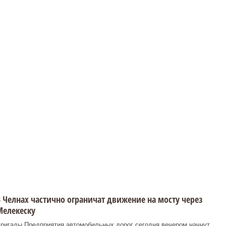
 Челнах частично ограничат движение на мосту через
Мелекеску
ригады Предприятия автомобильных дорог сегодня вечером начнут