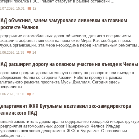
ртерии поселка ГЭС. Ремонт стартует в районе остановки ...
6.07.2026, 15:31
12
АД объяснил, зачем замуровали ливневки на главном
роспекте Челнов
редприятие автомобильных дорог объяснило, для чего специалисты
акатали в асфальт ливневки на проспекте Мира. Как сообщает пресс-
лужба организации, эта мера необходима перед капитальным ремонтом .
8.06.2026, 11:35
14
АД расширит дорогу на опасном участке на въезде в Челны
орожники продлят дополнительную полосу на развороте при въезде в
абережные Челны со стороны Казани. Работы пройдут в рамках
апитального ремонта проспекта Мусы Джалиля. Сегодня здесь
пециалисты ...
7.06.2026, 11:50
2
епартамент ЖКХ Бугульмы возглавил экс-замдиректора
челнинского ПАД
ывший заместитель директора по содержанию городской инфраструкту
редприятия автомобильных дорог Набережных Челнов Ильдар
урзаринов возглавил департамент ЖКХ в Бугульме. О назначении
ообщил на ...