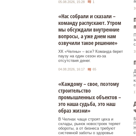
а
05.08.2026, 15:28
1
1
«Нас собрали и сказали –
П
команду распускают. Утром
п
мы обсуждали внутренние
вопросы, а уже днем нам
П
з
озвучили такое решение»
с
ХК «Челны» – все? Команда берет
1
паузу на один сезон из-за
отсутствия денег.
П
04.08.2026, 16:17
65
Д
Н
к
«Каждому – свое, поэтому
с
строительство
1
промышленных объектов –
Д
это наша судьба, это наш
образ жизни»
Б
В Челнах чаще строят цеха и
П
склады, рынок новостроек теряет
Н
обороты, а от бизнеса требуют
с
системной заботы о здоровье