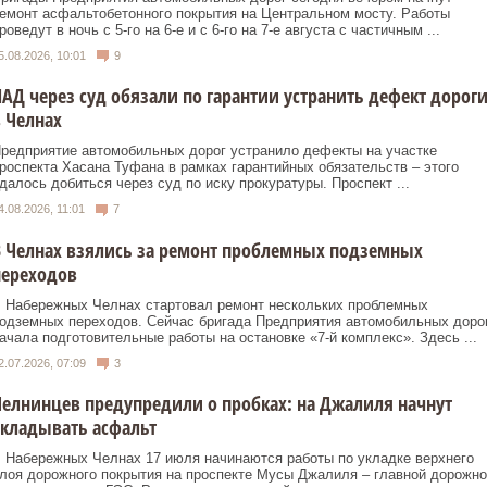
емонт асфальтобетонного покрытия на Центральном мосту. Работы
роведут в ночь с 5-го на 6-е и с 6-го на 7-е августа с частичным ...
5.08.2026, 10:01
9
АД через суд обязали по гарантии устранить дефект дорог
 Челнах
редприятие автомобильных дорог устранило дефекты на участке
роспекта Хасана Туфана в рамках гарантийных обязательств – этого
далось добиться через суд по иску прокуратуры. Проспект ...
4.08.2026, 11:01
7
 Челнах взялись за ремонт проблемных подземных
переходов
 Набережных Челнах стартовал ремонт нескольких проблемных
одземных переходов. Сейчас бригада Предприятия автомобильных доро
ачала подготовительные работы на остановке «7‑й комплекс». Здесь ...
2.07.2026, 07:09
3
елнинцев предупредили о пробках: на Джалиля начнут
кладывать асфальт
 Набережных Челнах 17 июля начинаются работы по укладке верхнего
лоя дорожного покрытия на проспекте Мусы Джалиля – главной дорожно