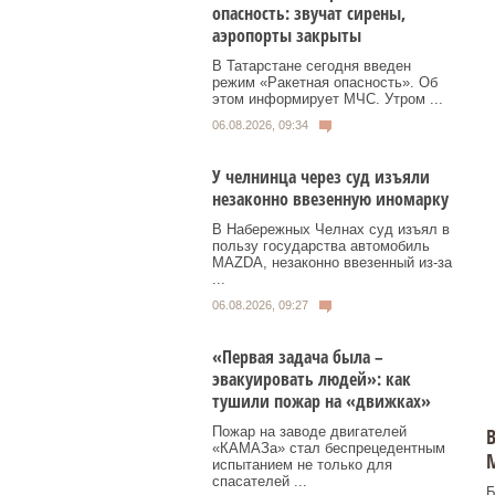
опасность: звучат сирены,
аэропорты закрыты
В Татарстане сегодня введен
режим «Ракетная опасность». Об
этом информирует МЧС. Утром ...
06.08.2026, 09:34
У челнинца через суд изъяли
незаконно ввезенную иномарку
В Набережных Челнах суд изъял в
пользу государства автомобиль
MAZDA, незаконно ввезенный из‑за
...
06.08.2026, 09:27
«Первая задача была –
эвакуировать людей»: как
тушили пожар на «движках»
В
Пожар на заводе двигателей
«КАМАЗа» стал беспрецедентным
испытанием не только для
спасателей ...
Б