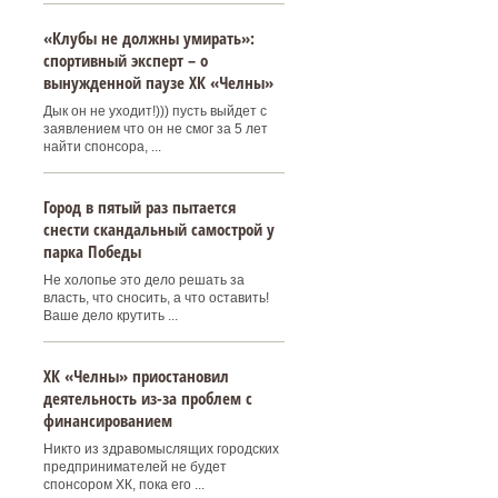
«Клубы не должны умирать»:
спортивный эксперт – о
вынужденной паузе ХК «Челны»
Дык он не уходит!))) пусть выйдет с
заявлением что он не смог за 5 лет
найти спонсора, ...
Город в пятый раз пытается
снести скандальный самострой у
парка Победы
Не холопье это дело решать за
власть, что сносить, а что оставить!
Ваше дело крутить ...
ХК «Челны» приостановил
деятельность из-за проблем с
финансированием
Никто из здравомыслящих городских
предпринимателей не будет
спонсором ХК, пока его ...