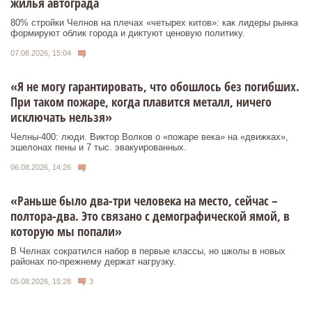
жилья автограда
80% стройки Челнов на плечах «четырех китов»: как лидеры рынка
формируют облик города и диктуют ценовую политику.
07.08.2026, 15:04
«Я не могу гарантировать, что обошлось без погибших.
При таком пожаре, когда плавится металл, ничего
исключать нельзя»
Челны-400: люди. Виктор Волков о «пожаре века» на «движках»,
эшелонах пены и 7 тыс. эвакуированных.
06.08.2026, 14:26
«Раньше было два-три человека на место, сейчас –
полтора-два. Это связано с демографической ямой, в
которую мы попали»
В Челнах сократился набор в первые классы, но школы в новых
районах по-прежнему держат нагрузку.
05.08.2026, 15:28
3