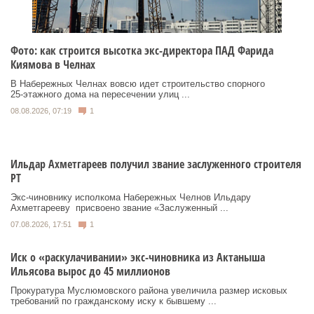
Фото: как строится высотка экс-директора ПАД Фарида
Киямова в Челнах
В Набережных Челнах вовсю идет строительство спорного
25‑этажного дома на пересечении улиц ...
08.08.2026, 07:19
1
Ильдар Ахметгареев получил звание заслуженного строителя
РТ
Экс‑чиновнику исполкома Набережных Челнов Ильдару
Ахметгарееву присвоено звание «Заслуженный ...
07.08.2026, 17:51
1
Иск о «раскулачивании» экс-чиновника из Актаныша
Ильясова вырос до 45 миллионов
Прокуратура Муслюмовского района увеличила размер исковых
требований по гражданскому иску к бывшему ...