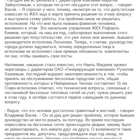
- Сегодня мы встречались с директором компании Айратом
Зайнуллиным, с которым тет-а-тет обсудили этот вопрос, - говорит
Васев. – Я спросил у него, почему, несмотря на то, что депутатская
комиссия по ЖКХ еще в марте приняла решение по этому вопросу
и выстроила схему работы, эта проблема никак не решалась
исполкомом. На что мне была названа фамилия человека,
виновного в этом. Это начальник управления ЖКХ Рафаиль
Киямов, который, на наш взгляд, саботировал выполнение этого
решения при попустительстве, это уже лично мое мнение, бывшего
руководителя исполкома Латыпова. Теперь, я считаю, руководство
города должно задуматься, почему определенные лица в
исполкоме не исполняют свои прямые обязанности, компетентны
ли они, чтобы занимать свои посты.
Напомним, накануне стало известно, что Наиль Магдеев провел
переговоры с директором ОАО «Генерирующая компания» Рузилем
Хазиевым, последний выразил заинтересованность в том, чтобы
принять на обслуживание бесхозные городские сети, общая
протяженность которых в Набережных Челнах составляет 31 км.
Глава исполкома отметил, что технические вопросы, связанные с
постановкой бесхозных тепловых сетей на учет, нужно решить уже
в этом году, в октябре состоится первое совещание по данному
вопросу.
- Видно, что это человек достаточно грамотный и жесткий, - говорит
Владимир Васев. – Он за два дня решил проблему, которое бывшее
руководство не могло решить за полгода. Во время последних
опрессовок на бесхозных сетях происходили аварии, некому было
их ремонтировать, все кивали друг на друга. О возможности таких
прецедентов мы, депутаты, предупреждали еще год назад, но
никто не реагировал. Наконец эта проблема начала решаться.