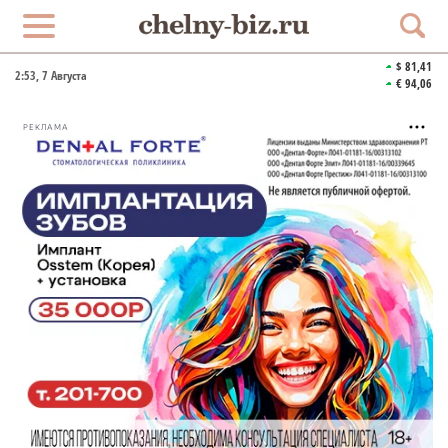
$ 81,41
2:53
, 7 Августа
€ 94,06
РЕКЛАМА