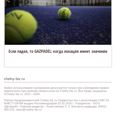
Если падел, то GAZPADEL: когда локация имеет значение
chelny-biz.ru
Любое использование материалов допускается только при соблюдении правил
перепечатки при наличии гиперссылки на Chelny-biz.ru. Все права защищены
©Chelny-biz.ru. 2012—2026.
Портал предпринимателей Chelny-biz.ru Свидетельство о регистрации СМИ Эл
№ФС77-64768 выдано Роскомнадзором 02.02.2016 г. Учредитель - ООО
«Деловой». Главный редактор – Ахметзянова Л. З. Контакты редакции: (8552)
450-575,
news@chelny-biz.ru