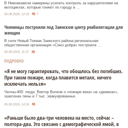
В Нижнекамске намерены усилить контроль за нарушителями на
мотоциклах, которые гоняют по городу в ...
06.08.2026, 12:33
7
Челнинцы построили под Заинском центр реабилитации для
женщин
В селе Новый Токмак Заинского района региональная
общественная организация «Союз добра» построила ...
06.08.2026, 11:27
ПОДРОБНО
«Я не могу гарантировать, что обошлось без погибших.
При таком пожаре, когда плавится металл, ничего
исключать нельзя»
Челны-400: люди. Виктор Волков о «пожаре века» на «движках»,
эшелонах пены и 7 тыс. эвакуированных.
06.08.2026, 14:26
«Раньше было два-три человека на место, сейчас –
полтора-два. Это связано с демографической ямой, в