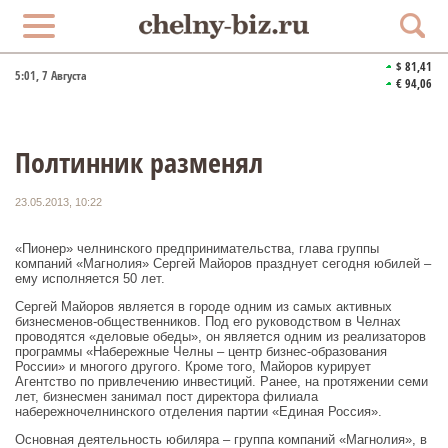
$ 81,41
5:01
, 7 Августа
€ 94,06
Полтинник разменял
23.05.2013, 10:22
«Пионер» челнинского предпринимательства, глава группы
компаний «Магнолия» Сергей Майоров празднует сегодня юбилей –
ему исполняется 50 лет.
Сергей Майоров является в городе одним из самых активных
бизнесменов-общественников. Под его руководством в Челнах
проводятся «деловые обеды», он является одним из реализаторов
программы «Набережные Челны – центр бизнес-образования
России» и многого другого. Кроме того, Майоров курирует
Агентство по привлечению инвестиций. Ранее, на протяжении семи
лет, бизнесмен занимал пост директора филиала
набережночелнинского отделения партии «Единая Россия».
Основная деятельность юбиляра – группа компаний «Магнолия», в