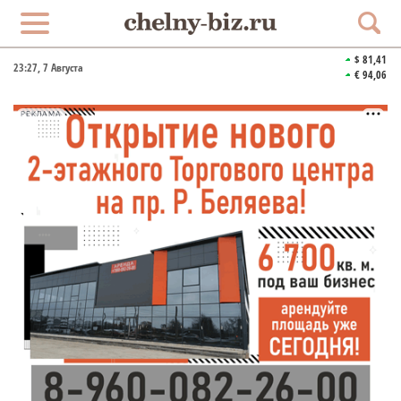
$ 81,41
23:27
, 7 Августа
€ 94,06
РЕКЛАМА