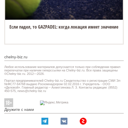
Если падел, то GAZPADEL: когда локация имеет значение
chelny-biz.ru
Любое использование материалов допускается только при соблюдении правил
перепечатки при наличии гиперссылки на Chelny-biz.ru. Все права защищены
©Chelny-biz.ru. 2012—2026.
Портал предпринимателей Chelny-biz.ru Свидетельство о регистрации СМИ Эл
№ФС77-64768 выдано Роскомнадзором 02.02.2016 г. Учредитель - ООО
«Деловой». Главный редактор – Ахметзянова Л. З. Контакты редакции: (8552)
450-575,
news@chelny-biz.ru
Дружите с нами