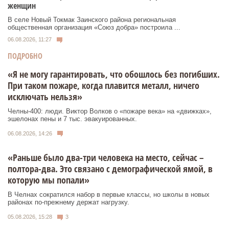
женщин
В селе Новый Токмак Заинского района региональная
общественная организация «Союз добра» построила ...
06.08.2026, 11:27
ПОДРОБНО
«Я не могу гарантировать, что обошлось без погибших.
При таком пожаре, когда плавится металл, ничего
исключать нельзя»
Челны-400: люди. Виктор Волков о «пожаре века» на «движках»,
эшелонах пены и 7 тыс. эвакуированных.
06.08.2026, 14:26
«Раньше было два-три человека на место, сейчас –
полтора-два. Это связано с демографической ямой, в
которую мы попали»
В Челнах сократился набор в первые классы, но школы в новых
районах по-прежнему держат нагрузку.
05.08.2026, 15:28
3