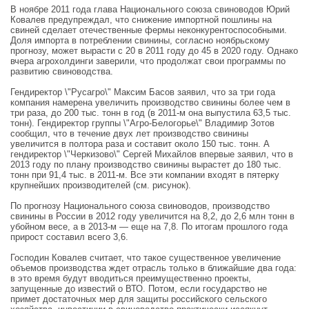
В ноябре 2011 года глава Национального союза свиноводов Юрий
Ковалев предупреждал, что снижение импортной пошлины на
свиней сделает отечественные фермы неконкурентоспособными.
Доля импорта в потреблении свинины, согласно ноябрьскому
прогнозу, может вырасти с 20 в 2011 году до 45 в 2020 году. Однако
вчера агрохолдинги заверили, что продолжат свои программы по
развитию свиноводства.
Гендиректор \"Русагро\" Максим Басов заявил, что за три года
компания намерена увеличить производство свинины более чем в
три раза, до 200 тыс. тонн в год (в 2011-м она выпустила 63,5 тыс.
тонн). Гендиректор группы \"Агро-Белогорье\" Владимир Зотов
сообщил, что в течение двух лет производство свинины
увеличится в полтора раза и составит около 150 тыс. тонн. А
гендиректор \"Черкизово\" Сергей Михайлов впервые заявил, что в
2013 году по плану производство свинины вырастет до 180 тыс.
тонн при 91,4 тыс. в 2011-м. Все эти компании входят в пятерку
крупнейших производителей (см. рисунок).
По прогнозу Национального союза свиноводов, производство
свинины в России в 2012 году увеличится на 8,2, до 2,6 млн тонн в
убойном весе, а в 2013-м — еще на 7,8. По итогам прошлого года
прирост составил всего 3,6.
Господин Ковалев считает, что такое существенное увеличение
объемов производства ждет отрасль только в ближайшие два года:
в это время будут вводиться преимущественно проекты,
запущенные до известий о ВТО. Потом, если государство не
примет достаточных мер для защиты российского сельского