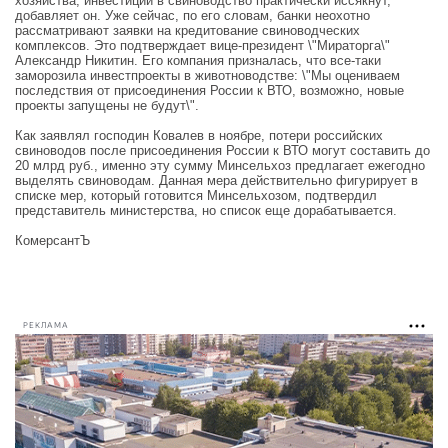
хозяйства, инвестиции в свиноводство практически иссякнут,
добавляет он. Уже сейчас, по его словам, банки неохотно
рассматривают заявки на кредитование свиноводческих
комплексов. Это подтверждает вице-президент \"Мираторга\"
Александр Никитин. Его компания призналась, что все-таки
заморозила инвестпроекты в животноводстве: \"Мы оцениваем
последствия от присоединения России к ВТО, возможно, новые
проекты запущены не будут\".
Как заявлял господин Ковалев в ноябре, потери российских
свиноводов после присоединения России к ВТО могут составить до
20 млрд руб., именно эту сумму Минсельхоз предлагает ежегодно
выделять свиноводам. Данная мера действительно фигурирует в
списке мер, который готовится Минсельхозом, подтвердил
представитель министерства, но список еще дорабатывается.
КомерсантЪ
РЕКЛАМА