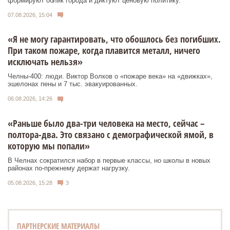
формируют облик города и диктуют ценовую политику.
07.08.2026, 15:04
«Я не могу гарантировать, что обошлось без погибших.
При таком пожаре, когда плавится металл, ничего
исключать нельзя»
Челны-400: люди. Виктор Волков о «пожаре века» на «движках»,
эшелонах пены и 7 тыс. эвакуированных.
06.08.2026, 14:26
«Раньше было два-три человека на место, сейчас –
полтора-два. Это связано с демографической ямой, в
которую мы попали»
В Челнах сократился набор в первые классы, но школы в новых
районах по-прежнему держат нагрузку.
05.08.2026, 15:28
3
ПАРТНЕРСКИЕ МАТЕРИАЛЫ