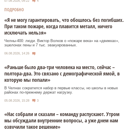
07.08.2026, 09:22
4
ПОДРОБНО
«Я не могу гарантировать, что обошлось без погибших.
При таком пожаре, когда плавится металл, ничего
исключать нельзя»
Челны-400: люди. Виктор Волков о «пожаре века» на «движках»,
эшелонах пены и 7 тыс. эвакуированных.
06.08.2026, 14:26
«Раньше было два-три человека на место, сейчас –
полтора-два. Это связано с демографической ямой, в
которую мы попали»
В Челнах сократился набор в первые классы, но школы в новых
районах по-прежнему держат нагрузку.
05.08.2026, 15:28
3
«Нас собрали и сказали – команду распускают. Утром
мы обсуждали внутренние вопросы, а уже днем нам
озвучили такое решение»