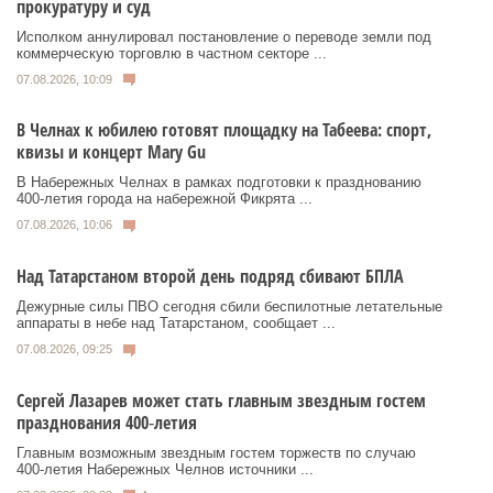
прокуратуру и суд
Исполком аннулировал постановление о переводе земли под
коммерческую торговлю в частном секторе ...
07.08.2026, 10:09
В Челнах к юбилею готовят площадку на Табеева: спорт,
квизы и концерт Mary Gu
В Набережных Челнах в рамках подготовки к празднованию
400‑летия города на набережной Фикрята ...
07.08.2026, 10:06
Над Татарстаном второй день подряд сбивают БПЛА
Дежурные силы ПВО сегодня сбили беспилотные летательные
аппараты в небе над Татарстаном, сообщает ...
07.08.2026, 09:25
Сергей Лазарев может стать главным звездным гостем
празднования 400‑летия
Главным возможным звездным гостем торжеств по случаю
400‑летия Набережных Челнов источники ...