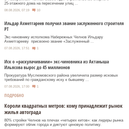
25‑этажного дома на пересечении улиц ...
08.08.2026, 07:19
10
Ильдар Ахметгареев получил звание заслуженного строителя
РТ
Экс‑чиновнику исполкома Набережных Челнов Ильдару
Ахметгарееву присвоено звание «Заслуженный ...
07.08.2026, 17:51
1
Иск о «раскулачивании» экс-чиновника из Актаныша
Ильясова вырос до 45 миллионов
Прокуратура Муслюмовского района увеличила размер исковых
требований по гражданскому иску к бывшему ...
07.08.2026, 17:00
1
ПОДРОБНО
Короли квадратных метров: кому принадлежит рынок
жилья автограда
80% стройки Челнов на плечах «четырех китов»: как лидеры рынка
формируют облик города и диктуют ценовую политику.