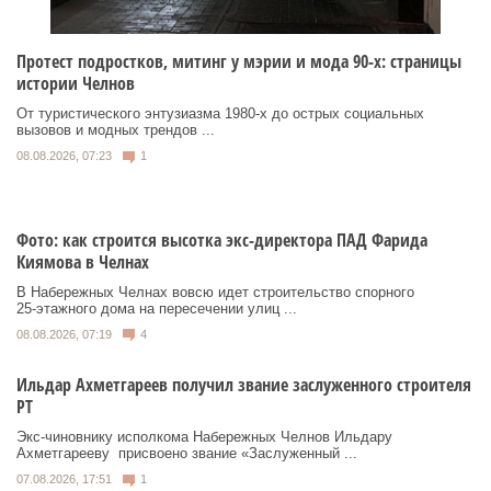
Протест подростков, митинг у мэрии и мода 90-х: страницы
истории Челнов
От туристического энтузиазма 1980‑х до острых социальных
вызовов и модных трендов ...
08.08.2026, 07:23
1
Фото: как строится высотка экс-директора ПАД Фарида
Киямова в Челнах
В Набережных Челнах вовсю идет строительство спорного
25‑этажного дома на пересечении улиц ...
08.08.2026, 07:19
4
Ильдар Ахметгареев получил звание заслуженного строителя
РТ
Экс‑чиновнику исполкома Набережных Челнов Ильдару
Ахметгарееву присвоено звание «Заслуженный ...
07.08.2026, 17:51
1